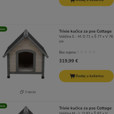
ovo
Trixie kućica za pse Cottage
Veličina S - M: D 71 x Š 77 x V 76
cm
Bez ocjena
319,99 €
Dodaj u košaricu
2 opcija
ovo
Trixie kućica za pse Cottage
Veličina M - L: D 83 x Š 87 x V