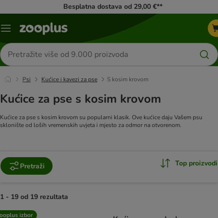
Besplatna dostava od 29,00 €**
Izbornik
Traži
proizvode
Psi
Kućice i kavezi za pse
S kosim krovom
Kućice za pse s kosim krovom
Kućice za pse s kosim krovom su popularni klasik. Ove kućice daju Vašem psu
sklonište od loših vremenskih uvjeta i mjesto za odmor na otvorenom.
Top proizvodi
Pretraži
1 - 19 od 19 rezultata
artikli proizvoda su promijenjeni
ooplus izbor