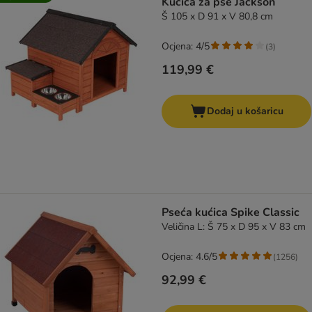
Kućica za pse Jackson
Š 105 x D 91 x V 80,8 cm
Ocjena: 4/5
(
3
)
119,99 €
Dodaj u košaricu
Pseća kućica Spike Classic
Veličina L: Š 75 x D 95 x V 83 cm
Ocjena: 4.6/5
(
1256
)
92,99 €