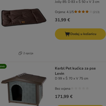
Jolly 85: D 83 x Š 50 x V 3 cm
Ocjena: 4.1/5
(
213
)
31,99 €
Dodaj u košaricu
2 opcija
ovo
Kerbl Pet kućica za pse
Levin
D 99 x Š 70 x V 75 cm
Bez ocjena
171,99 €