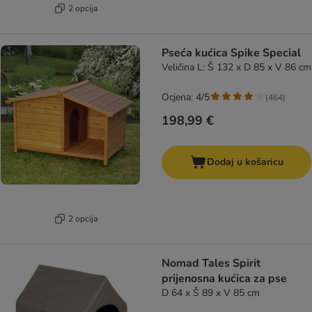
2 opcija
Pseća kućica Spike Special
Veličina L: Š 132 x D 85 x V 86 cm
Ocjena: 4/5
(
464
)
198,99 €
Dodaj u košaricu
2 opcija
Nomad Tales Spirit
prijenosna kućica za pse
D 64 x Š 89 x V 85 cm