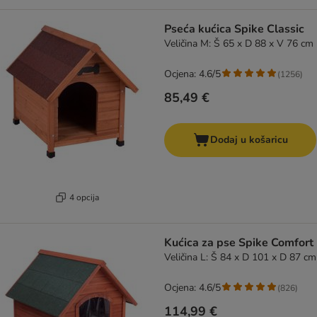
Pseća kućica Spike Classic
Veličina M: Š 65 x D 88 x V 76 cm
Ocjena: 4.6/5
(
1256
)
85,49 €
Dodaj u košaricu
4 opcija
Kućica za pse Spike Comfort
Veličina L: Š 84 x D 101 x D 87 cm
Ocjena: 4.6/5
(
826
)
114,99 €