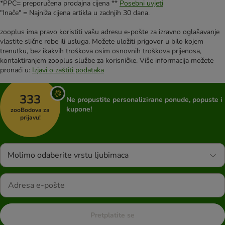
*PPC= preporučena prodajna cijena **
Posebni uvjeti
"Inače" = Najniža cijena artikla u zadnjih 30 dana.
zooplus ima pravo koristiti vašu adresu e-pošte za izravno oglašavanje
vlastite slične robe ili usluga. Možete uložiti prigovor u bilo kojem
trenutku, bez ikakvih troškova osim osnovnih troškova prijenosa,
kontaktiranjem zooplus službe za korisničke. Više informacija možete
pronaći u:
Izjavi o zaštiti podataka
333
Ne propustite personalizirane ponude, popuste i
kupone!
zooBodova za
prijavu!
Molimo odaberite vrstu ljubimaca
Pretplatite se