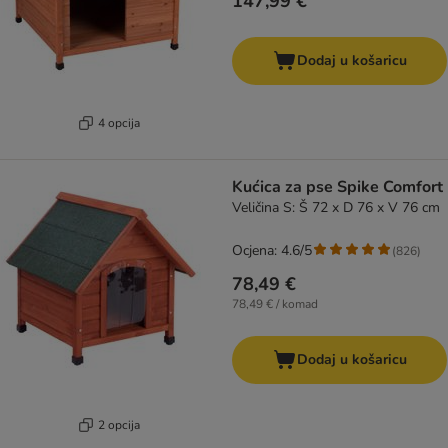
147,99 €
Dodaj u košaricu
4 opcija
Kućica za pse Spike Comfort
Veličina S: Š 72 x D 76 x V 76 cm
Ocjena: 4.6/5
(
826
)
78,49 €
78,49 € / komad
Dodaj u košaricu
2 opcija