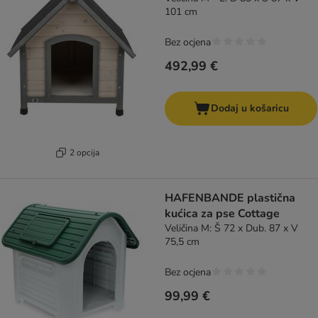
101 cm
Bez ocjena
492,99 €
Dodaj u košaricu
2 opcija
HAFENBANDE plastična
kućica za pse Cottage
Veličina M: Š 72 x Dub. 87 x V
75,5 cm
Bez ocjena
99,99 €