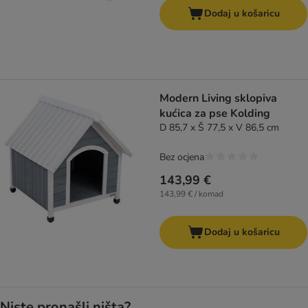
Dodaj u košaricu
Modern Living sklopiva
kućica za pse Kolding
D 85,7 x Š 77,5 x V 86,5 cm
Bez ocjena
143,99 €
143,99 € / komad
Dodaj u košaricu
Niste pronašli ništa?