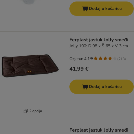
Dodaj u košaricu
Ferplast jastuk Jolly smeđi
Jolly 100: D 98 x Š 65 x V 3 cm
Ocjena: 4.1/5
(
213
)
41,99 €
Dodaj u košaricu
2 opcija
Ferplast jastuk Jolly smeđi