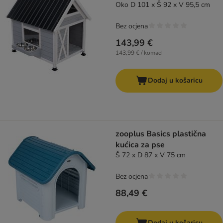
Oko D 101 x Š 92 x V 95,5 cm
Bez ocjena
143,99 €
143,99 € / komad
Dodaj u košaricu
zooplus Basics plastična
kućica za pse
Š 72 x D 87 x V 75 cm
Bez ocjena
88,49 €
Dodaj u košaricu