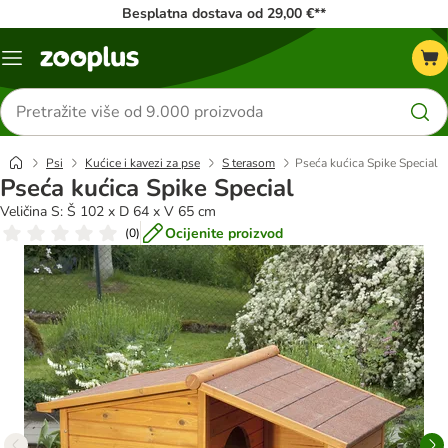
Besplatna dostava od 29,00 €**
Izbornik
Traži
proizvode
Psi
Kućice i kavezi za pse
S terasom
Pseća kućica Spike Special
Pseća kućica Spike Special
Veličina S: Š 102 x D 64 x V 65 cm
Ocijenite proizvod
(
0
)