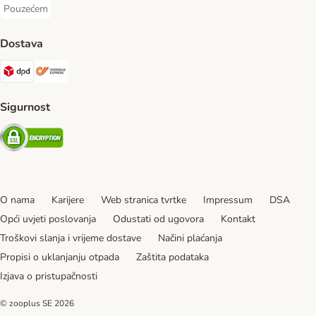
Pouzećem
Pouzećem Payment Method
Dostava
DPD Shipping Method
Overseas Shipping Method
Sigurnost
Security
O nama
Karijere
Web stranica tvrtke
Impressum
DSA
Opći uvjeti poslovanja
Odustati od ugovora
Kontakt
Troškovi slanja i vrijeme dostave
Načini plaćanja
Propisi o uklanjanju otpada
Zaštita podataka
Izjava o pristupačnosti
© zooplus SE
2026