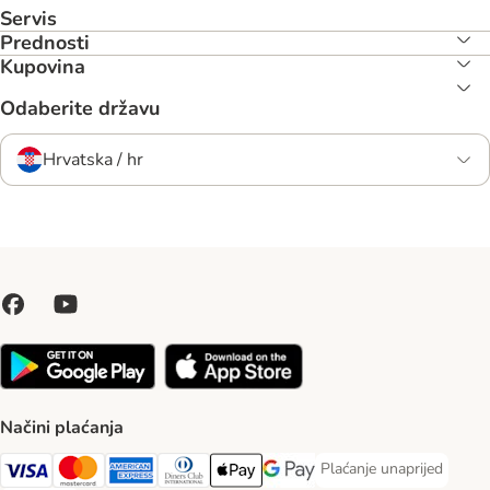
Servis
Prednosti
Kupovina
Odaberite državu
Hrvatska / hr
Načini plaćanja
Plaćanje unaprijed
Plaćanje unaprijed Paym
Visa Payment Method
MasterCard Payment Method
American Express Payment Method
Diners Club Payment Method
Payment Method
Google pay Payment Method