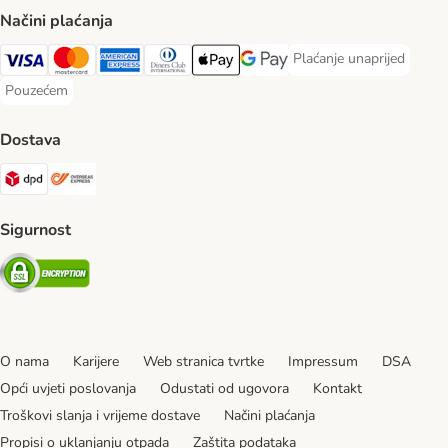
Načini plaćanja
Plaćanje unaprijed
Plaćanje unaprijed Paym
Visa Payment Method
MasterCard Payment Method
American Express Payment Method
Diners Club Payment Method
Payment Method
Google pay Payment Method
Pouzećem
Pouzećem Payment Method
Dostava
DPD Shipping Method
Overseas Shipping Method
Sigurnost
Security
O nama
Karijere
Web stranica tvrtke
Impressum
DSA
Opći uvjeti poslovanja
Odustati od ugovora
Kontakt
Troškovi slanja i vrijeme dostave
Načini plaćanja
Propisi o uklanjanju otpada
Zaštita podataka