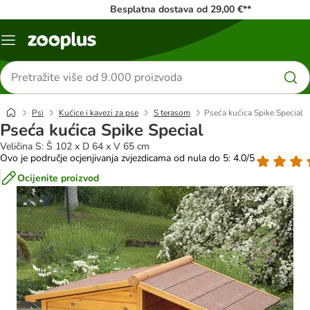
Besplatna dostava od 29,00 €**
Izbornik
Traži
proizvode
Psi
Kućice i kavezi za pse
S terasom
Pseća kućica Spike Special
Pseća kućica Spike Special
Veličina S: Š 102 x D 64 x V 65 cm
Ovo je područje ocjenjivanja zvjezdicama od nula do 5: 4.0/5
Ocijenite proizvod