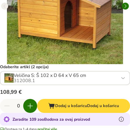
Odaberite artikl (2 opcija)
Veličina S: Š 102 x D 64 x V 65 cm
312008.1
108,99 €
Dodaj u košaricu
Dodaj u košaricu
Zaradite 109 zooBodova za ovaj proizvod
Dostava za 1-4 dana
pročitaj više