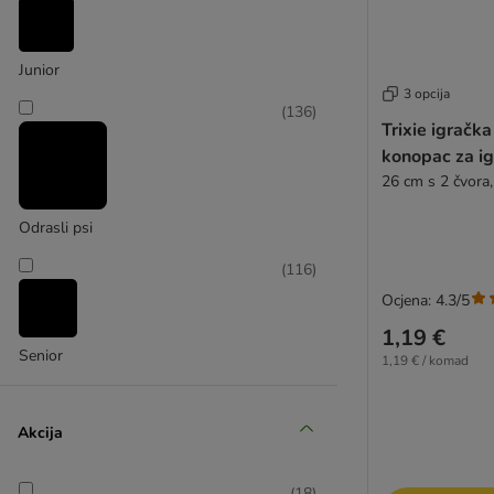
(
20
)
Junior
KONG
3 opcija
(
136
)
Trixie igračka
konopac za ig
26 cm s 2 čvora, 
Odrasli psi
(
116
)
Ocjena: 4.3/5
1,19 €
Senior
1,19 € / komad
Akcija
(
18
)