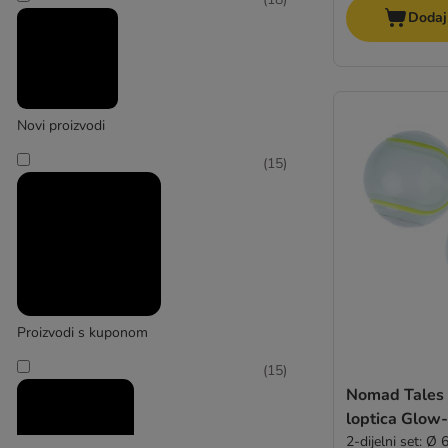
Dodaj
Novi proizvodi
(
15
)
Proizvodi s kuponom
(
15
)
Nomad Tales 
loptica Glow
2-dijelni set: Ø 