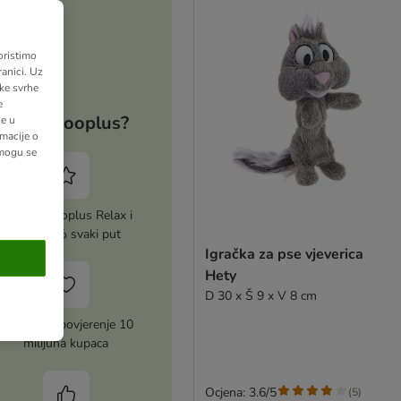
oristimo
anici. Uz
ške svrhe
e
Zašto zooplus?
ne u
macije o
 mogu se
Aktiviraj zooplus Relax i
uštedi 5% svaki put
Igračka za pse vjeverica
Hety
D 30 x Š 9 x V 8 cm
Zasluženo povjerenje 10
milijuna kupaca
Ocjena: 3.6/5
(
5
)