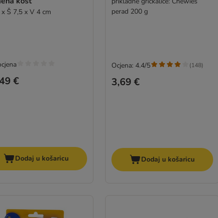
ena kost
prikladne grickalice: Chewies
perad 200 g
 x Š 7,5 x V 4 cm
ocjena
Ocjena: 4.4/5
(
148
)
49 €
3,69 €
Dodaj u košaricu
Dodaj u košaricu