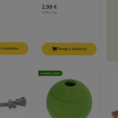
2,99 €
2,99 € / kg
 u košaricu
Dodaj u košaricu
zooplus izbor