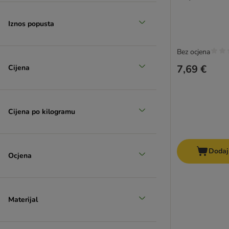
Iznos popusta
Sniženi proizvodi
Bez ocjena
(
8
)
7,69 €
Cijena
Cijena po kilogramu
zooplus izbor
Dodaj
Ocjena
Materijal