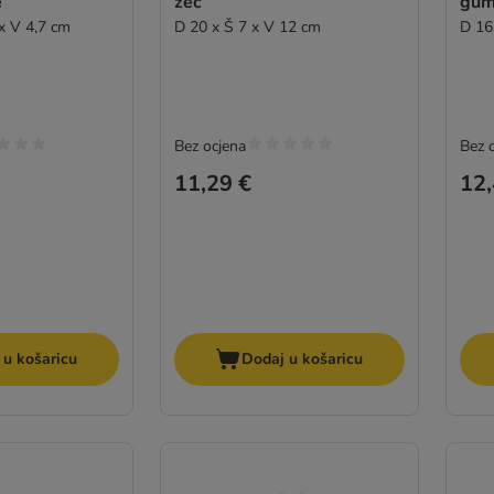
e
zec
gum
 x V 4,7 cm
D 20 x Š 7 x V 12 cm
D 16
Bez ocjena
Bez 
11,29 €
12,
 u košaricu
Dodaj u košaricu