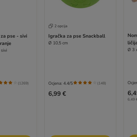
2 opcija
Nom
 za pse - sivi
Igračka za pse Snackball
liči
ranje
Ø 10,5 cm
Ø 3 
sivi
Ocje
Ocjena: 4.4/5
(
1269
)
(
148
)
6,4
6,99 €
6,49 