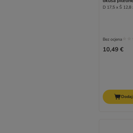
okusa piletin
D 17,5 x Š 12,8
Bez ocjena
10,49 €
Dodaj