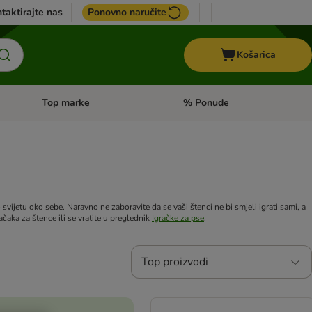
taktirajte nas
Ponovno naručite
Košarica
Top marke
% Ponude
Pregled kategorija: + VET hrana
Pregled kategorija: Top marke
vijetu oko sebe. Naravno ne zaboravite da se vaši štenci ne bi smjeli igrati sami, a
čaka za štence ili se vratite u preglednik
Igračke za pse
.
Top proizvodi