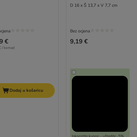
D 16 x Š 13,7 x V 7,7 cm
ocjena
Bez ocjena
9 €
9,19 €
€ / komad
Dodaj u košaricu
Iskoristite kupon – uštedite -5%