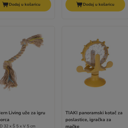
Dodaj u košaricu
Dodaj u košaricu
rn Living uže za igru
TIAKI panoramski kotač za
orca
poslastice, igračka za
D 32 x Š 5 x V 5 cm
mačke