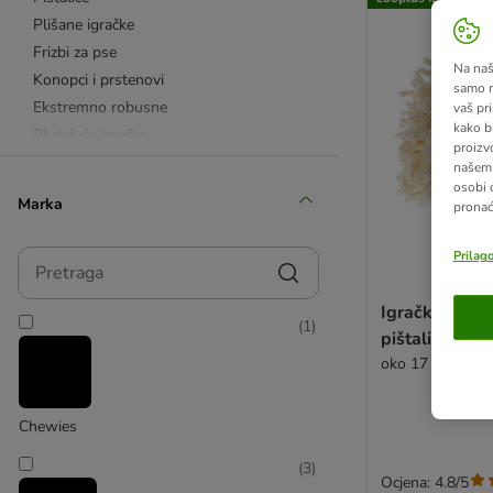
Plišane igračke
Frizbi za pse
Na našo
Konopci i prstenovi
samo n
Ekstremno robusne
vaš pri
kako b
Plutajuće igračke
proizv
Igračke za štenad
našem 
osobi 
Favoriti kupaca
Marka
pronać
KONG
Chuckit!
Pretraga
Prilag
Od neoprena i najlona
Za donošenje i bacanje
Igračka za pse
(
1
)
Od drva
pištalicom
Od pliša
oko 17 cm
Od plastike i gume
Sve igračke
Chewies
Košare i povodci za bicikl
Džogiranje i pješačenje
(
3
)
Ocjena: 4.8/5
Zviždaljke