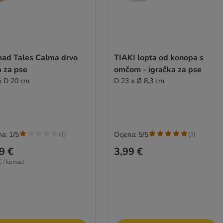
ad Tales Calma drvo
TIAKI lopta od konopa s
ja za pse
omčom - igračka za pse
x D 20 cm
D 23 x Ø 8,3 cm
na: 1/5
Ocjena: 5/5
(
1
)
(
1
)
9 €
3,99 €
€ / komad