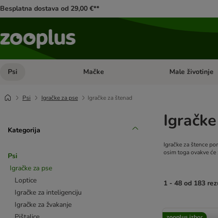
Besplatna dostava od 29,00 €**
Psi
Mačke
Male životinje
Pregled kategorija: Psi
Pregled kategorija
Psi
Igračke za pse
Igračke za štenad
Igračke
Kategorija
Igračke za štence pom
osim toga ovakve će z
Psi
Igračke za pse
Loptice
1 - 48 od 183 rez
Igračke za inteligenciju
Igračke za žvakanje
artikli proizvoda s
Pištalice
zooplus izbor