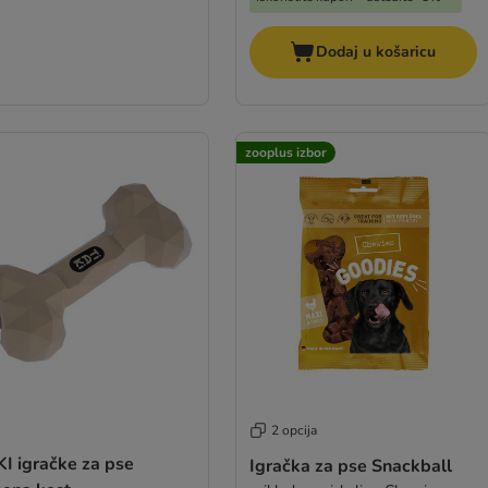
Dodaj u košaricu
zooplus izbor
2 opcija
I igračke za pse
Igračka za pse Snackball