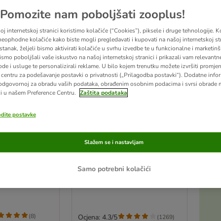
Pomozite nam poboljšati zooplus!
j internetskoj stranici koristimo kolačiće (“Cookies”), piksele i druge tehnologije. K
eophodne kolačiće kako biste mogli pregledavati i kupovati na našoj internetskoj str
stanak, željeli bismo aktivirati kolačiće u svrhu izvedbe te u funkcionalne i marketin
ismo poboljšali vaše iskustvo na našoj internetskoj stranici i prikazali vam relevantn
ode i usluge te personalizirali reklame. U bilo kojem trenutku možete izvršiti promje
centru za podešavanje postavki o privatnosti („Prilagodba postavki“). Dodatne infor
odgovornoj za obradu vaših podataka, obrađenim osobnim podacima i svrsi obrade
i u našem Preference Centru.
Zaštita podataka
odite postavke
3 opcija
 - jež Zotti s
Trixie igračka za pse - sivi
Slažem se i nastavljam
konopac za igranje
37 cm s 2 čvora, sivi
Samo potrebni kolačići
(
8
)
Ocjena: 4.3/5
(
1269
)