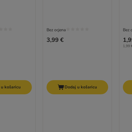
Bez ocjena
Bez 
3,99 €
1,9
1,99 
 u košaricu
Dodaj u košaricu