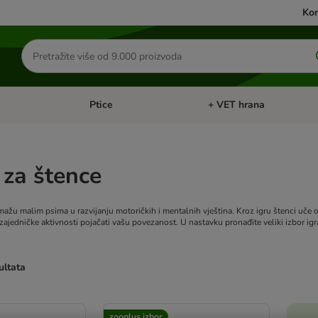
Kon
Traži
proizvode
Ptice
+ VET hrana
: Mačke
Pregled kategorija: Male životinje
Pregled kategorija: Ptice
 za štence
ažu malim psima u razvijanju motoričkih i mentalnih vještina. Kroz igru štenci uče o s
ajedničke aktivnosti pojačati vašu povezanost. U nastavku pronađite veliki izbor igra
ultata
u promijenjeni
zooplus izbor