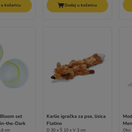
 u košaricu
Dodaj u košaricu
Bloom set
Karlie igračka za pse, lisica
Mode
-in-the-Dark
Flatino
Men
6,6 cm
D 30 x Š 10 x V 3 cm
Oko 