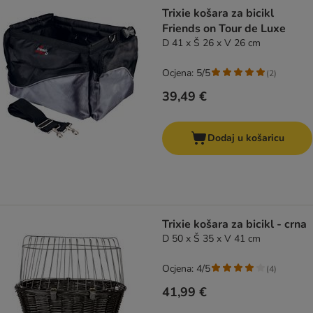
artikli proizvoda su promijenjeni
Trixie košara za bicikl
Friends on Tour de Luxe
D 41 x Š 26 x V 26 cm
Ocjena: 5/5
(
2
)
39,49 €
Dodaj u košaricu
Trixie košara za bicikl - crna
D 50 x Š 35 x V 41 cm
Ocjena: 4/5
(
4
)
41,99 €