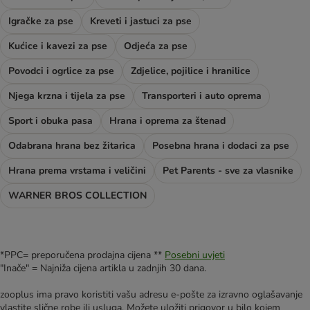
Igračke za pse
Kreveti i jastuci za pse
Kućice i kavezi za pse
Odjeća za pse
Povodci i ogrlice za pse
Zdjelice, pojilice i hranilice
Njega krzna i tijela za pse
Transporteri i auto oprema
Sport i obuka pasa
Hrana i oprema za štenad
Odabrana hrana bez žitarica
Posebna hrana i dodaci za pse
Hrana prema vrstama i veličini
Pet Parents - sve za vlasnike
WARNER BROS COLLECTION
*PPC= preporučena prodajna cijena **
Posebni uvjeti
"Inače" = Najniža cijena artikla u zadnjih 30 dana.
zooplus ima pravo koristiti vašu adresu e-pošte za izravno oglašavanje
vlastite slične robe ili usluga. Možete uložiti prigovor u bilo kojem