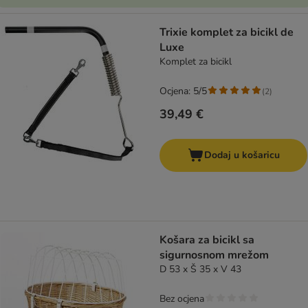
Trixie komplet za bicikl de
Luxe
Komplet za bicikl
Ocjena: 5/5
(
2
)
39,49 €
Dodaj u košaricu
Košara za bicikl sa
sigurnosnom mrežom
D 53 x Š 35 x V 43
Bez ocjena