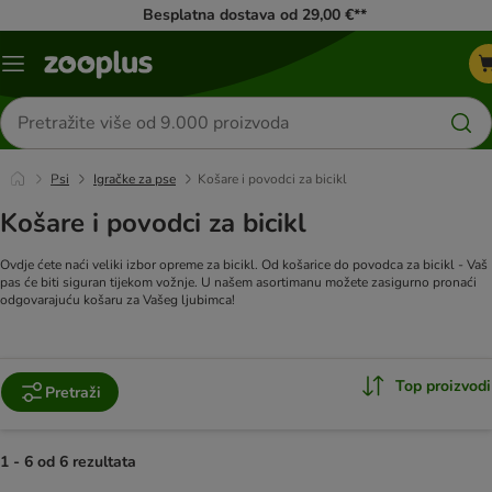
Besplatna dostava od 29,00 €**
Izbornik
Traži
proizvode
Psi
Igračke za pse
Košare i povodci za bicikl
Košare i povodci za bicikl
Ovdje ćete naći veliki izbor opreme za bicikl. Od košarice do povodca za bicikl - Vaš
pas će biti siguran tijekom vožnje. U našem asortimanu možete zasigurno pronaći
odgovarajuću košaru za Vašeg ljubimca!
Top proizvodi
Pretraži
1 - 6 od 6 rezultata