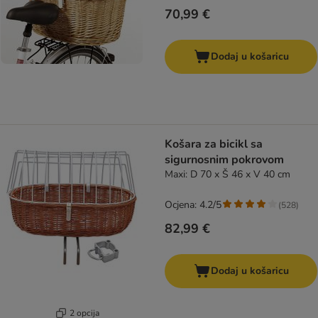
70,99 €
Dodaj u košaricu
Košara za bicikl sa
sigurnosnim pokrovom
Maxi: D 70 x Š 46 x V 40 cm
Ocjena: 4.2/5
(
528
)
82,99 €
Dodaj u košaricu
2 opcija