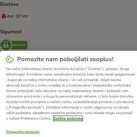
Dostava
DPD Shipping Method
Overseas Shipping Method
Sigurnost
Security
Pomozite nam poboljšati zooplus!
Na našoj internetskoj stranici koristimo kolačiće (“Cookies”), piksele i druge
O nama
Karijere
Web stranica tvrtke
Impressum
DSA
tehnologije. Koristimo samo neophodne kolačiće kako biste mogli pregledavati
i kupovati na našoj internetskoj stranici. Uz vaš pristanak, željeli bismo
Opći uvjeti poslovanja
Odustati od ugovora
Kontakt
aktivirati kolačiće u svrhu izvedbe te u funkcionalne i marketinške svrhe kako
Troškovi slanja i vrijeme dostave
Načini plaćanja
bismo poboljšali vaše iskustvo na našoj internetskoj stranici i prikazali vam
relevantne proizvode i usluge te personalizirali reklame. U bilo kojem trenutku
Propisi o uklanjanju otpada
Zaštita podataka
možete izvršiti promjene u našem centru za podešavanje postavki o privatnosti
Izjava o pristupačnosti
(„Prilagodba postavki“). Dodatne informacije o osobi odgovornoj za obradu
vaših podataka, obrađenim osobnim podacima i svrsi obrade mogu se pronaći
© zooplus SE
2026
u našem Preference Centru.
Zaštita podataka
Prilagodite postavke