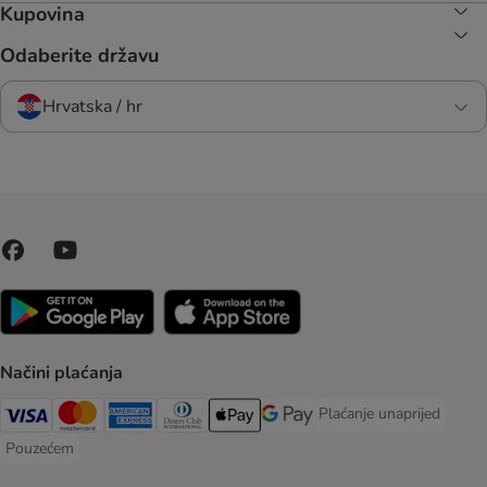
Kupovina
Odaberite državu
Hrvatska / hr
Načini plaćanja
Plaćanje unaprijed
Plaćanje unaprijed Paym
Visa Payment Method
MasterCard Payment Method
American Express Payment Method
Diners Club Payment Method
Payment Method
Google pay Payment Method
Pouzećem
Pouzećem Payment Method