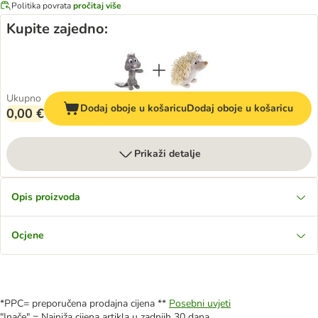
Politika povrata
pročitaj više
Kupite zajedno:
Ukupno
Dodaj oboje u košaricu
Dodaj oboje u košaricu
0,00 €
Prikaži detalje
Opis proizvoda
Ocjene
*PPC= preporučena prodajna cijena **
Posebni uvjeti
"Inače" = Najniža cijena artikla u zadnjih 30 dana.