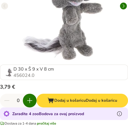
D 30 x Š 9 x V 8 cm
456024.0
3,79 €
Dodaj u košaricu
Dodaj u košaricu
Zaradite 4 zooBodova za ovaj proizvod
Dostava za 1-4 dana
pročitaj više