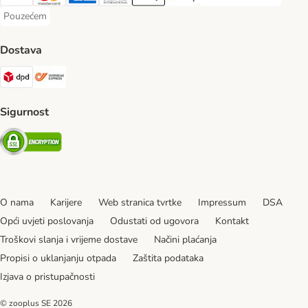
Visa Payment Method
MasterCard Payment Method
American Express Payment Method
Diners Club Payment Method
Payment Method
Google pay Payment Method
Pouzećem
Pouzećem Payment Method
Dostava
DPD Shipping Method
Overseas Shipping Method
Sigurnost
Security
O nama
Karijere
Web stranica tvrtke
Impressum
DSA
Opći uvjeti poslovanja
Odustati od ugovora
Kontakt
Troškovi slanja i vrijeme dostave
Načini plaćanja
Propisi o uklanjanju otpada
Zaštita podataka
Izjava o pristupačnosti
© zooplus SE
2026