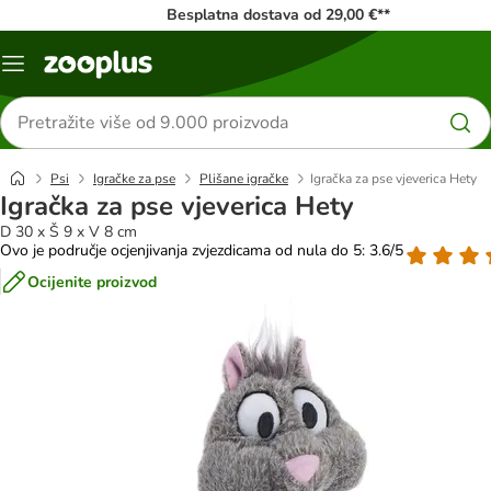
Besplatna dostava od 29,00 €**
Izbornik
Traži
proizvode
Psi
Igračke za pse
Plišane igračke
Igračka za pse vjeverica Hety
Igračka za pse vjeverica Hety
D 30 x Š 9 x V 8 cm
Ovo je područje ocjenjivanja zvjezdicama od nula do 5: 3.6/5
Ocijenite proizvod