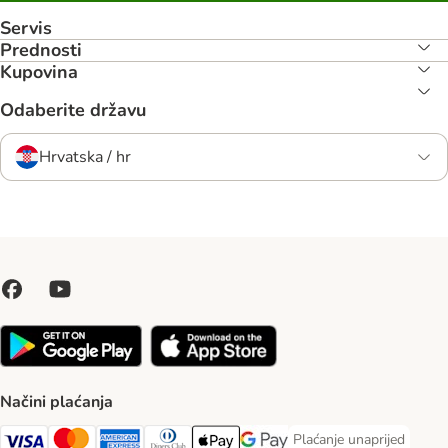
Servis
Prednosti
Kupovina
Odaberite državu
Hrvatska / hr
Načini plaćanja
Plaćanje unaprijed
Plaćanje unaprijed Paym