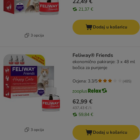
22,49 €
21,37 €
Dodaj u košaricu
3 opcija
Feliway® Friends
ekonomično pakiranje: 3 x 48 ml
bočica za punjenje
Ocjena: 3.3/5
(
485
)
62,99 €
437,43 € / l
59,84 €
3 opcija
Dodaj u košaricu