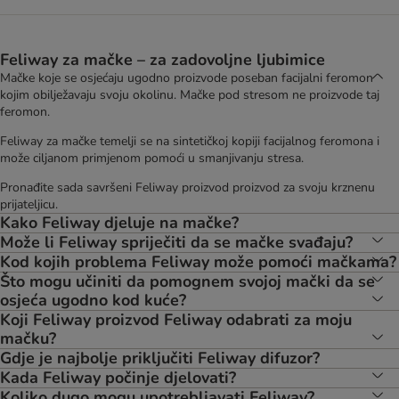
Feliway za mačke – za zadovoljne ljubimice
Mačke koje se osjećaju ugodno proizvode poseban facijalni feromon
kojim obilježavaju svoju okolinu. Mačke pod stresom ne proizvode taj
feromon.
Feliway za mačke temelji se na sintetičkoj kopiji facijalnog feromona i
može ciljanom primjenom pomoći u smanjivanju stresa.
Pronađite sada savršeni Feliway proizvod proizvod za svoju krznenu
prijateljicu.
Kako Feliway djeluje na mačke?
Može li Feliway spriječiti da se mačke svađaju?
Kod kojih problema Feliway može pomoći mačkama?
Što mogu učiniti da pomognem svojoj mački da se
osjeća ugodno kod kuće?
Koji Feliway proizvod Feliway odabrati za moju
mačku?
Gdje je najbolje priključiti Feliway difuzor?
Kada Feliway počinje djelovati?
Koliko dugo mogu upotrebljavati Feliway?