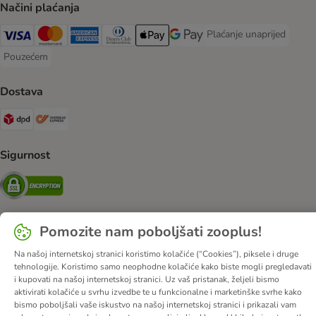
Načini plaćanja
Plaćanje unaprijed
Plaćanje unaprijed Paym
Visa Payment Method
MasterCard Payment Method
American Express Payment Method
Diners Club Payment Method
Payment Method
Google pay Payment Method
Pouzećem
Pouzećem Payment Method
Dostava
DPD Shipping Method
Overseas Shipping Method
Sigurnost
Security
Pomozite nam poboljšati zooplus!
O nama
Karijere
Web stranica tvrtke
Impressum
DSA
Na našoj internetskoj stranici koristimo kolačiće (“Cookies”), piksele i druge
Opći uvjeti poslovanja
Odustati od ugovora
Kontakt
tehnologije. Koristimo samo neophodne kolačiće kako biste mogli pregledavati
i kupovati na našoj internetskoj stranici. Uz vaš pristanak, željeli bismo
Troškovi slanja i vrijeme dostave
Načini plaćanja
aktivirati kolačiće u svrhu izvedbe te u funkcionalne i marketinške svrhe kako
Propisi o uklanjanju otpada
Zaštita podataka
bismo poboljšali vaše iskustvo na našoj internetskoj stranici i prikazali vam