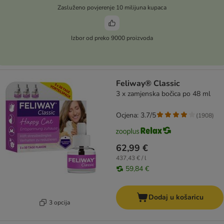
Zasluženo povjerenje 10 milijuna kupaca
Izbor od preko 9000 proizvoda
Feliway® Classic
3 x zamjenska bočica po 48 ml
Ocjena: 3.7/5
(
1908
)
62,99 €
437,43 € / l
59,84 €
Dodaj u košaricu
3 opcija