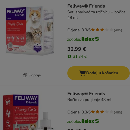
Feliway® Friends
Set isparivač za utičnicu + bočica
48 ml
Ocjena: 3.3/5
(
485
)
32,99 €
31,34 €
Dodaj u košaricu
3 opcija
Feliway® Friends
Bočica za punjenje 48 ml
Ocjena: 3.3/5
(
485
)