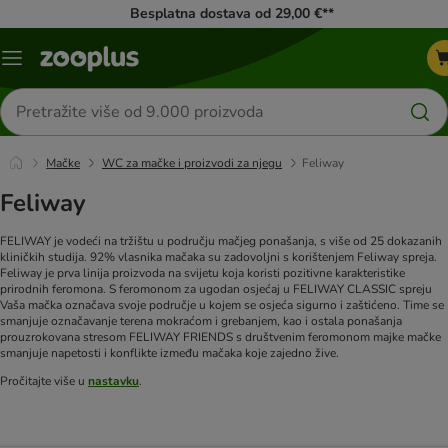
Besplatna dostava od 29,00 €**
Izbornik
Traži
proizvode
Mačke
WC za mačke i proizvodi za njegu
Feliway
Feliway
FELIWAY je vodeći na tržištu u području mačjeg ponašanja, s više od 25 dokazanih
kliničkih studija. 92% vlasnika mačaka su zadovoljni s korištenjem Feliway spreja.
Feliway je prva linija proizvoda na svijetu koja koristi pozitivne karakteristike
prirodnih feromona. S feromonom za ugodan osjećaj u FELIWAY CLASSIC spreju
Vaša mačka označava svoje područje u kojem se osjeća sigurno i zaštićeno. Time se
smanjuje označavanje terena mokraćom i grebanjem, kao i ostala ponašanja
prouzrokovana stresom FELIWAY FRIENDS s društvenim feromonom majke mačke
smanjuje napetosti i konflikte između mačaka koje zajedno žive.
Pročitajte više u
nastavku
.