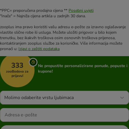
*PPC= preporučena prodajna cijena **
Posebni uvjeti
"Inače" = Najniža cijena artikla u zadnjih 30 dana.
zooplus ima pravo koristiti vašu adresu e-pošte za izravno oglašavanje
vlastite slične robe ili usluga. Možete uložiti prigovor u bilo kojem
trenutku, bez ikakvih troškova osim osnovnih troškova prijenosa,
kontaktiranjem zooplus službe za korisničke. Više informacija možete
pronaći u:
Izjavi o zaštiti podataka
333
Ne propustite personalizirane ponude, popuste i
kupone!
zooBodova za
prijavu!
Molimo odaberite vrstu ljubimaca