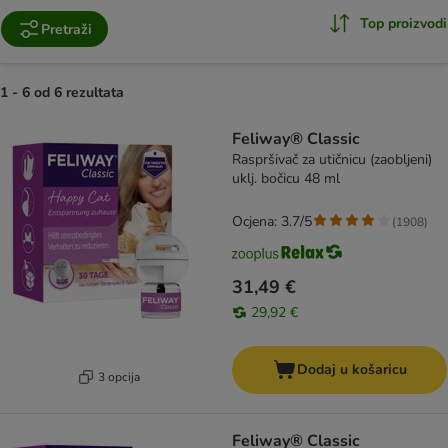
Top proizvodi
Pretraži
1 - 6 od 6 rezultata
artikli proizvoda su promijenjeni
Feliway® Classic
Raspršivač za utičnicu (zaobljeni)
uklj. bočicu 48 ml
Ocjena: 3.7/5
(
1908
)
31,49 €
29,92 €
Dodaj u košaricu
3 opcija
Feliway® Classic