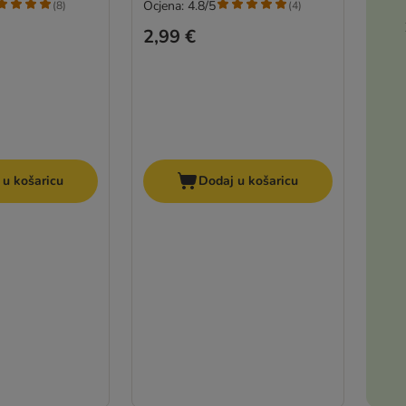
Ocjena: 4.8/5
(
8
)
(
4
)
2,99 €
 u košaricu
Dodaj u košaricu