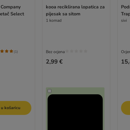
t Company
kooa reciklirana lopatica za
Pod
etač Select
pijesak sa sitom
Trap
1 komad
sivi
Bez ocjena
Ocjen
(
1
)
2,99 €
15,
 u košaricu