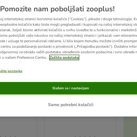
zooplus izbor
Pomozite nam poboljšati zooplus!
j internetskoj stranici koristimo kolačiće (“Cookies”), piksele i druge tehnologije. K
eophodne kolačiće kako biste mogli pregledavati i kupovati na našoj internetskoj str
stanak, željeli bismo aktivirati kolačiće u svrhu izvedbe te u funkcionalne i marketin
ismo poboljšali vaše iskustvo na našoj internetskoj stranici i prikazali vam relevantn
ode i usluge te personalizirali reklame. U bilo kojem trenutku možete izvršiti promje
centru za podešavanje postavki o privatnosti („Prilagodba postavki“). Dodatne infor
odgovornoj za obradu vaših podataka, obrađenim osobnim podacima i svrsi obrade
i u našem Preference Centru.
Zaštita podataka
odite postavke
Slažem se i nastavljam
ijesak
Lopatica za sitni pijesak
1 komad
Samo potrebni kolačići