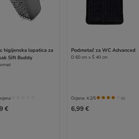
c higijenska lopatica za
Podmetač za WC Advanced
sak Sift Buddy
D 60 cm x Š 40 cm
komad
ocjena
Ocjena: 4.2/5
(
6
)
9 €
6,99 €