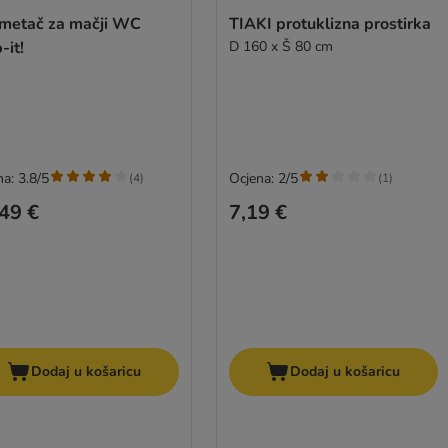
metač za mačji WC
TIAKI protuklizna prostirka
-it!
D 160 x Š 80 cm
a: 3.8/5
Ocjena: 2/5
(
4
)
(
1
)
49 €
7,19 €
Dodaj u košaricu
Dodaj u košaricu