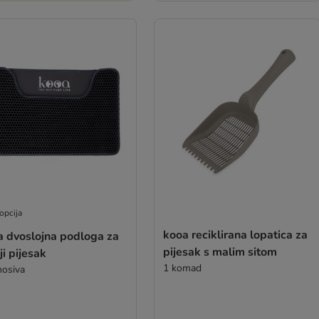
opcija
kooa reciklirana lopatica za
a dvoslojna podloga za
pijesak s malim sitom
i pijesak
1 komad
osiva