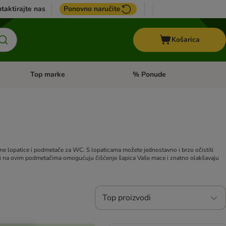
taktirajte nas
Ponovno naručite
Košarica
Top marke
% Ponude
Pregled kategorija: + VET hrana
Pregled kategorija: Top marke
ne lopatice i podmetače za WC. S lopaticama možete jednostavno i brzo očistiti
ri na ovim podmetačima omogućuju čišćenje šapica Vaše mace i znatno olakšavaju
Top proizvodi