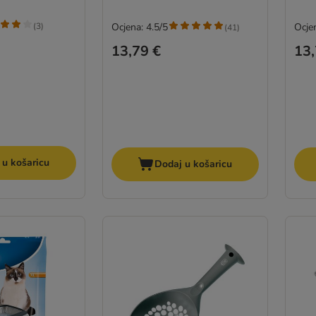
(
3
)
Ocjena: 4.5/5
Ocjen
(
41
)
13,79 €
13,
 u košaricu
Dodaj u košaricu