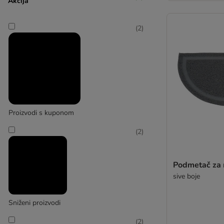
Akcija
Kerbl Pet
(
2
)
(
7
)
kooa
(
1
)
Proizvodi s kuponom
(
2
)
No Brand
Podmetač za
sive boje
Sniženi proizvodi
(
2
)