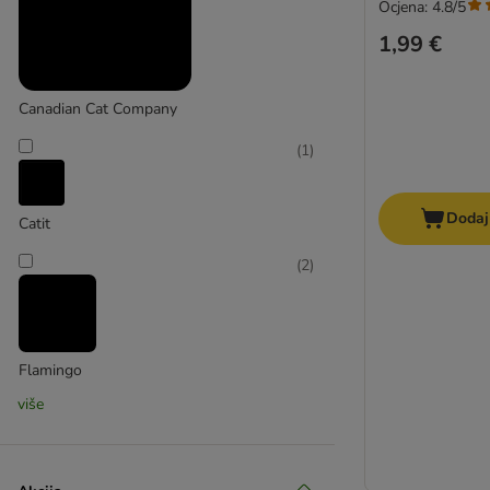
kooa
Ocjena: 4.8/5
1,99 €
Canadian Cat Company
(
1
)
Dodaj
Catit
(
2
)
Flamingo
više
(
1
)