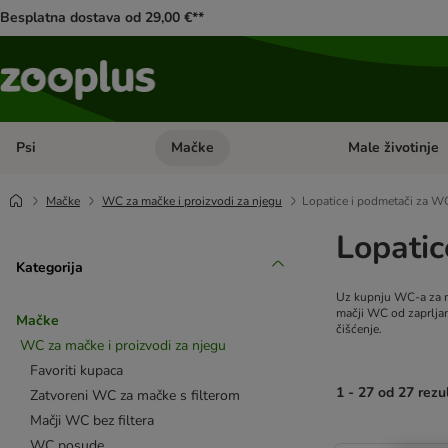
Besplatna dostava od 29,00 €**
Psi
Mačke
Male životinje
Pregled kategorija: Psi
Pregled kategorija
Mačke
WC za mačke i proizvodi za njegu
Lopatice i podmetači za W
Lopatic
Kategorija
Uz kupnju WC-a za ma
mačji WC od zaprlja
Mačke
čišćenje.
WC za mačke i proizvodi za njegu
Favoriti kupaca
1 - 27 od 27 rezu
Zatvoreni WC za mačke s filterom
Mačji WC bez filtera
artikli proizvoda s
WC posude