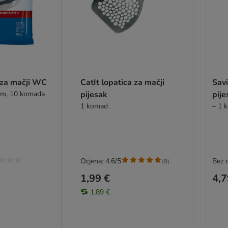
e za mačji WC
CatIt lopatica za mačji
Savi
cm, 10 komada
pijesak
pije
1 komad
– 1 
Ocjena: 4.6/5
Bez 
(
9
)
1,99 €
4,7
1,89 €