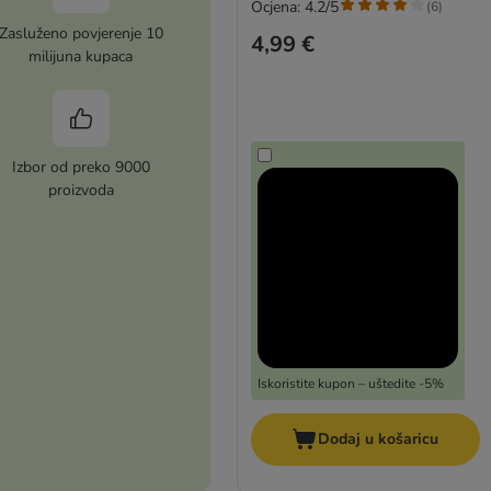
Ocjena: 4.2/5
(
6
)
Zasluženo povjerenje 10
4,99 €
milijuna kupaca
Izbor od preko 9000
proizvoda
Iskoristite kupon – uštedite -5%
Dodaj u košaricu