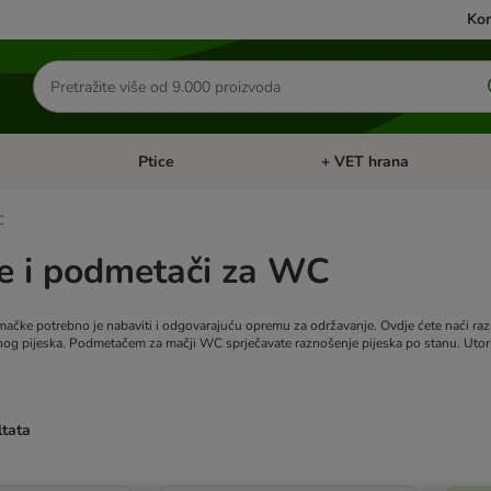
Kon
Traži
proizvode
Ptice
+ VET hrana
: Mačke
Pregled kategorija: Male životinje
Pregled kategorija: Ptice
C
e i podmetači za WC
čke potrebno je nabaviti i odgovarajuću opremu za održavanje. Ovdje ćete naći raz
nog pijeska. Podmetačem za mačji WC sprječavate raznošenje pijeska po stanu. Uto
ltata
u promijenjeni