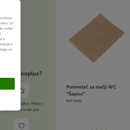
oristimo
anici. Uz
ške svrhe
e
ne u
macije o
 mogu se
Zašto zooplus?
Podmetač za mačji WC
"Šapice"
bež boje
Aktiviraj zooplus Relax i
uštedi 5% svaki put