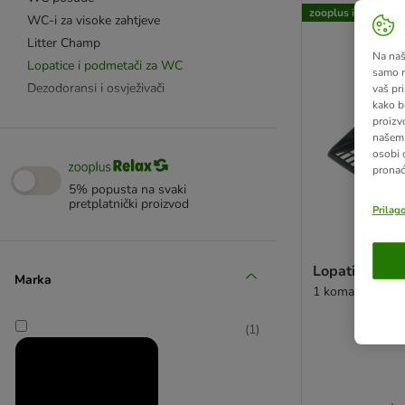
zooplus izbor
WC-i za visoke zahtjeve
Litter Champ
Na našo
Lopatice i podmetači za WC
samo n
Dezodoransi i osvježivači
vaš pri
kako b
proizv
Zaštita od nametnika
našem 
osobi 
Beaphar CatComfort
pronać
Feliway
5% popusta na svaki
Felisept
pretplatnički proizvod
Prilag
Četke i češljevi
Aparati za šišanje
Lopatica za p
Odstranjivanje dlake
Marka
1 komad
Šamponi
Njega očiju i ušiju
(
1
)
Njega kandži i šapica
Njega krzna i tijela
Sustavi zbrinjavanja pijeska