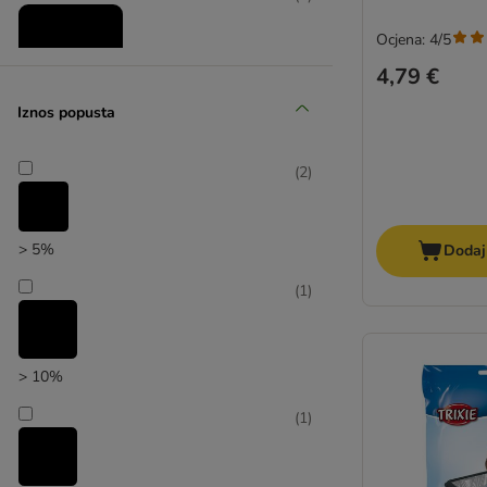
Ocjena: 4/5
4,79 €
Iznos popusta
zooplus izbor
(
2
)
> 5%
Dodaj
(
1
)
> 10%
(
1
)