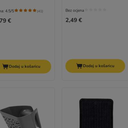
Bez ocjena
a: 4.5/5
(
41
)
2,49 €
79 €
Dodaj u košaricu
Dodaj u košaricu