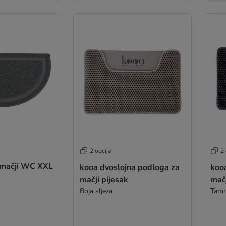
2 opcija
2 
 mačji WC XXL
kooa dvoslojna podloga za
koo
mačji pijesak
mačj
Boja sljeza
Tamn