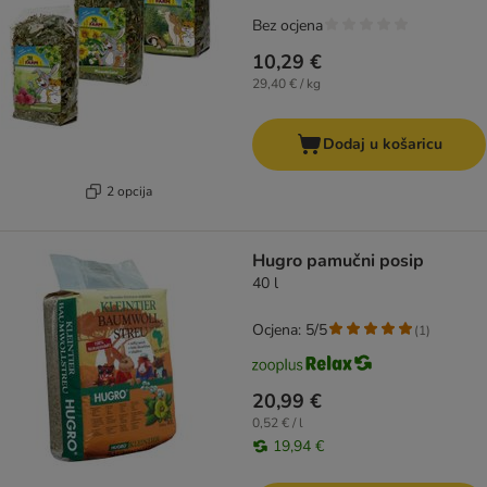
Bez ocjena
10,29 €
29,40 € / kg
Dodaj u košaricu
2 opcija
Hugro pamučni posip
40 l
Ocjena: 5/5
(
1
)
20,99 €
0,52 € / l
19,94 €