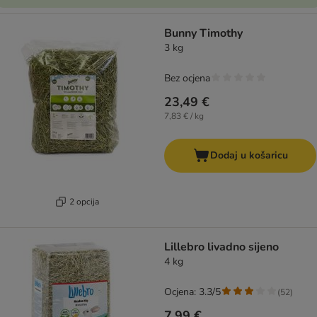
Bunny Timothy
3 kg
Bez ocjena
23,49 €
7,83 € / kg
Dodaj u košaricu
2 opcija
Lillebro livadno sijeno
4 kg
Ocjena: 3.3/5
(
52
)
7,99 €