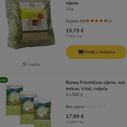
sijeno
2 kg
Ocjena: 5/5
(
6
)
15,79 €
7,90 € / kg
Dodaj u košaricu
2 opcija
ovo
Bunny FrischGras sijeno, set:
mrkva, Vital, cvijeće
3 x 500 g
Bez ocjena
17,99 €
11,99 € / kg