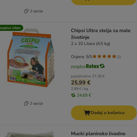
2 opcija
ooplus izbor
Chipsi Ultra stelja za male
životinje
2 x 10 Litara (4,5 kg)
Ocjena: 5/5
(
2
)
pojedinačno
27,38 €
25,99 €
2,89 € / kg
24,69 €
2 opcija
Dodaj u košaricu
Mucki planinsko livadno