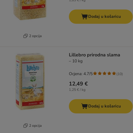
1,83 € / kg
Dodaj u košaricu
2 opcija
Lillebro prirodna slama
– 10 kg
Ocjena: 4.7/5
(
10
)
12,49 €
1,25 € / kg
Dodaj u košaricu
2 opcija