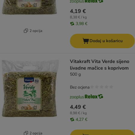
4,19 €
8,38 € / kg
3,98 €
2 opcija
Dodaj u košaricu
Vitakraft Vita Verde sijeno
livadne mačice s koprivom
500 g
Bez ocjena
4,49 €
8,98 € / kg
4,27 €
2 opcija