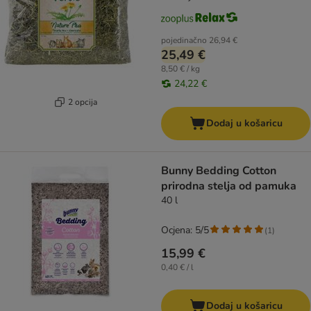
pojedinačno
26,94 €
25,49 €
8,50 € / kg
24,22 €
2 opcija
Dodaj u košaricu
Bunny Bedding Cotton
prirodna stelja od pamuka
40 l
Ocjena: 5/5
(
1
)
15,99 €
0,40 € / l
Dodaj u košaricu