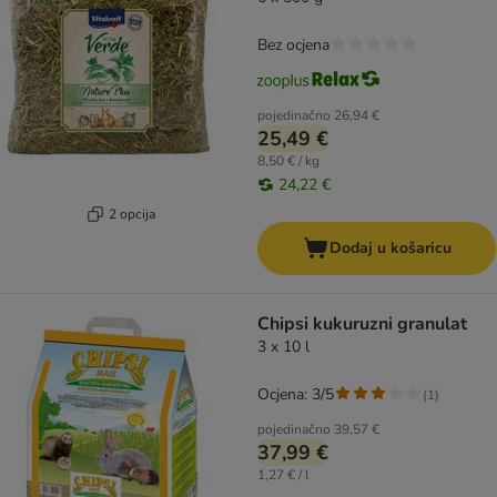
Bez ocjena
pojedinačno
26,94 €
25,49 €
8,50 € / kg
24,22 €
2 opcija
Dodaj u košaricu
Chipsi kukuruzni granulat
3 x 10 l
Ocjena: 3/5
(
1
)
pojedinačno
39,57 €
37,99 €
1,27 € / l