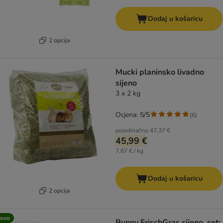
Dodaj u košaricu
2 opcija
Mucki planinsko livadno
sijeno
3 x 2 kg
Ocjena: 5/5
(
6
)
pojedinačno
47,37 €
45,99 €
7,67 € / kg
Dodaj u košaricu
2 opcija
ovo
Bunny FrischGras sijeno, set: