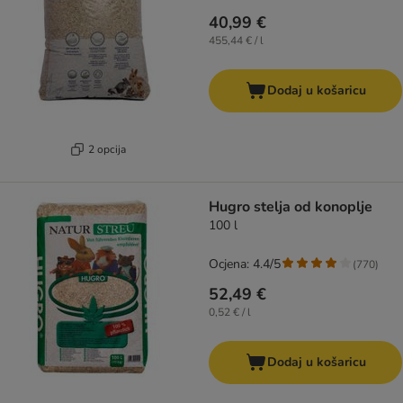
40,99 €
455,44 € / l
Dodaj u košaricu
2 opcija
Hugro stelja od konoplje
100 l
Ocjena: 4.4/5
(
770
)
52,49 €
0,52 € / l
Dodaj u košaricu