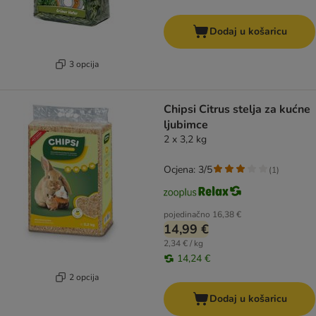
Dodaj u košaricu
3 opcija
Chipsi Citrus stelja za kućne
ljubimce
2 x 3,2 kg
Ocjena: 3/5
(
1
)
pojedinačno
16,38 €
14,99 €
2,34 € / kg
14,24 €
2 opcija
Dodaj u košaricu