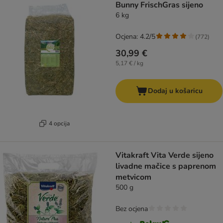
Bunny FrischGras sijeno
6 kg
Ocjena: 4.2/5
(
772
)
30,99 €
5,17 € / kg
Dodaj u košaricu
4 opcija
Vitakraft Vita Verde sijeno
livadne mačice s paprenom
metvicom
500 g
Bez ocjena