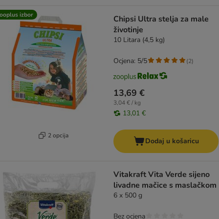
ooplus izbor
Chipsi Ultra stelja za male
životinje
10 Litara (4,5 kg)
Ocjena: 5/5
(
2
)
13,69 €
3,04 € / kg
13,01 €
2 opcija
Dodaj u košaricu
Vitakraft Vita Verde sijeno
livadne mačice s maslačkom
6 x 500 g
Bez ocjena