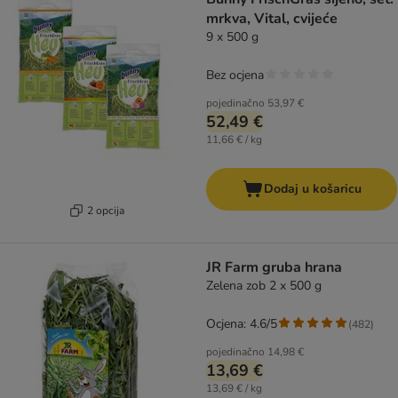
mrkva, Vital, cvijeće
9 x 500 g
Bez ocjena
pojedinačno
53,97 €
52,49 €
11,66 € / kg
Dodaj u košaricu
2 opcija
JR Farm gruba hrana
Zelena zob 2 x 500 g
Ocjena: 4.6/5
(
482
)
pojedinačno
14,98 €
13,69 €
13,69 € / kg