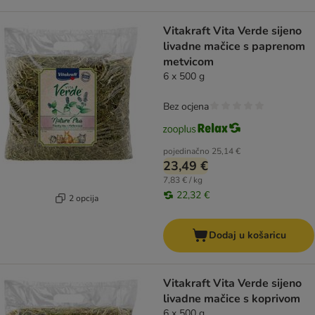
Vitakraft Vita Verde sijeno
livadne mačice s paprenom
metvicom
6 x 500 g
Bez ocjena
pojedinačno
25,14 €
23,49 €
7,83 € / kg
22,32 €
2 opcija
Dodaj u košaricu
Vitakraft Vita Verde sijeno
livadne mačice s koprivom
6 x 500 g