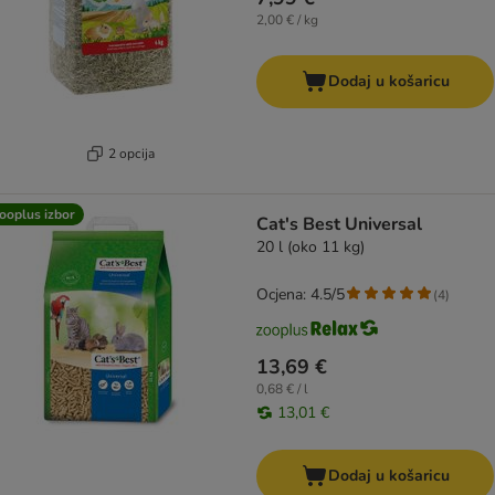
2,00 € / kg
Dodaj u košaricu
2 opcija
ooplus izbor
Cat's Best Universal
20 l (oko 11 kg)
Ocjena: 4.5/5
(
4
)
13,69 €
0,68 € / l
13,01 €
Dodaj u košaricu