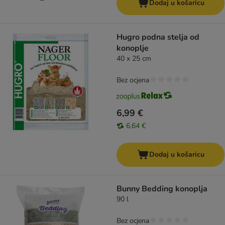
Dodaj u košaricu
Hugro podna stelja od
konoplje
40 x 25 cm
Bez ocjena
6,99 €
6,64 €
Dodaj u košaricu
Bunny Bedding konoplja
90 l
Bez ocjena