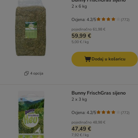
Bunny FrischGras sijeno
2 x 6 kg
Ocjena: 4.2/5
(
772
)
pojedinačno
61,98 €
59,99 €
5,00 € / kg
Dodaj u košaricu
4 opcija
Bunny FrischGras sijeno
2 x 3 kg
Ocjena: 4.2/5
(
772
)
pojedinačno
48,98 €
47,49 €
7,92 € / kg