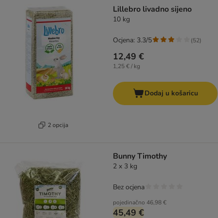
artikli proizvoda su promijenjeni
Lillebro livadno sijeno
10 kg
Ocjena: 3.3/5
(
52
)
12,49 €
1,25 € / kg
Dodaj u košaricu
2 opcija
Bunny Timothy
2 x 3 kg
Bez ocjena
pojedinačno
46,98 €
45,49 €