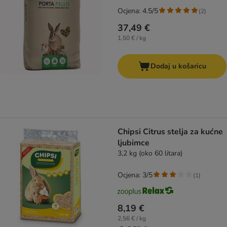
Ocjena: 4.5/5
(
2
)
37,49 €
1,50 € / kg
Dodaj u košaricu
Chipsi Citrus stelja za kućne
ljubimce
3,2 kg (oko 60 litara)
Ocjena: 3/5
(
1
)
8,19 €
2,56 € / kg