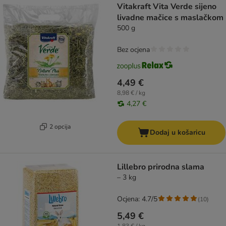
Vitakraft Vita Verde sijeno
livadne mačice s maslačkom
500 g
Bez ocjena
4,49 €
8,98 € / kg
4,27 €
2 opcija
Dodaj u košaricu
Lillebro prirodna slama
– 3 kg
Ocjena: 4.7/5
(
10
)
5,49 €