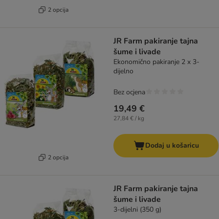
2 opcija
JR Farm pakiranje tajna
šume i livade
Ekonomično pakiranje 2 x 3-
dijelno
Bez ocjena
19,49 €
27,84 € / kg
Dodaj u košaricu
2 opcija
JR Farm pakiranje tajna
šume i livade
3-dijelni (350 g)