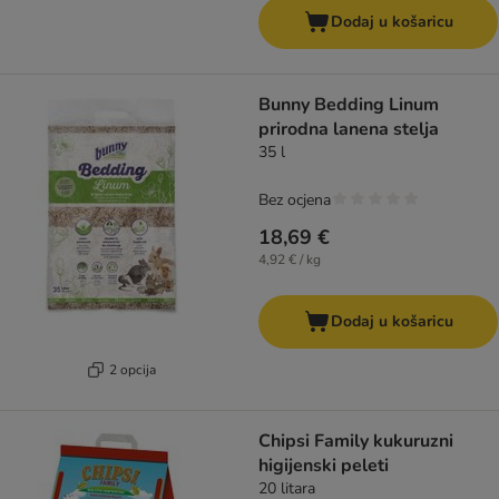
Dodaj u košaricu
Bunny Bedding Linum
prirodna lanena stelja
35 l
Bez ocjena
18,69 €
4,92 € / kg
Dodaj u košaricu
2 opcija
Chipsi Family kukuruzni
higijenski peleti
20 litara