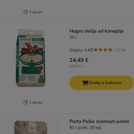
2 opcija
Hugro stelja od konoplje
30 l
Ocjena: 4.4/5
(
770
)
24,49 €
0,82 € / l
Dodaj u košaricu
2 opcija
Porta Pellis slamnati peleti
60 l (pribl. 25 kg)