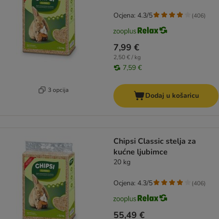
Ocjena: 4.3/5
(
406
)
7,99 €
2,50 € / kg
7,59 €
3 opcija
Dodaj u košaricu
Chipsi Classic stelja za
kućne ljubimce
20 kg
Ocjena: 4.3/5
(
406
)
55,49 €