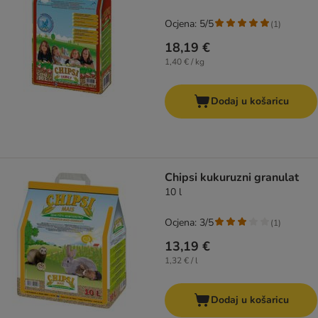
Ocjena: 5/5
(
1
)
18,19 €
1,40 € / kg
Dodaj u košaricu
Chipsi kukuruzni granulat
10 l
Ocjena: 3/5
(
1
)
13,19 €
1,32 € / l
Dodaj u košaricu