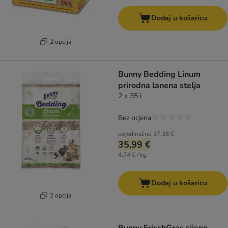
Dodaj u košaricu
2 opcija
Bunny Bedding Linum
prirodna lanena stelja
2 x 35 l
Bez ocjena
pojedinačno
37,38 €
35,99 €
4,74 € / kg
Dodaj u košaricu
2 opcija