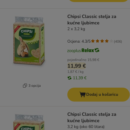
Chipsi Classic stelja za
kućne ljubimce
2 x 3,2 kg
Ocjena: 4.3/5
(
406
)
pojedinačno
15,98 €
11,99 €
1,87 € / kg
11,39 €
3 opcija
Dodaj u košaricu
Chipsi Classic stelja za
kućne ljubimce
3,2 kg (oko 60 litara)