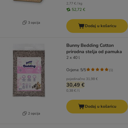
2,77 € / kg
52,72 €
3 opcija
Dodaj u košaricu
Bunny Bedding Cotton
prirodna stelja od pamuka
2 x 40 l
Ocjena: 5/5
(
1
)
pojedinačno
31,98 €
30,49 €
0,38 € / l
Dodaj u košaricu
2 opcija