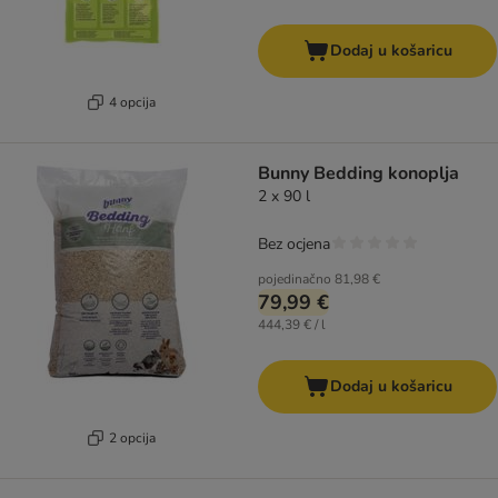
Dodaj u košaricu
4 opcija
Bunny Bedding konoplja
2 x 90 l
Bez ocjena
pojedinačno
81,98 €
79,99 €
444,39 € / l
Dodaj u košaricu
2 opcija