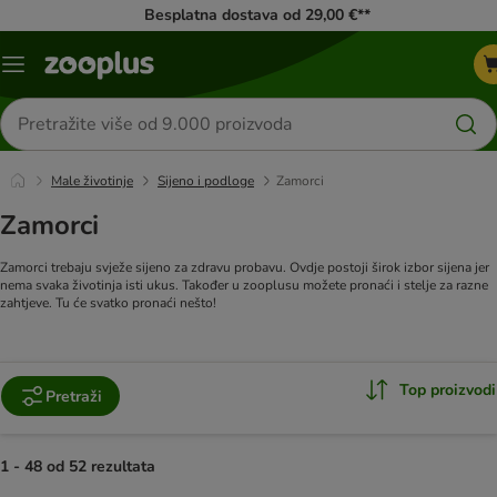
Besplatna dostava od 29,00 €**
Izbornik
Traži
proizvode
Male životinje
Sijeno i podloge
Zamorci
Zamorci
Zamorci trebaju svježe sijeno za zdravu probavu. Ovdje postoji širok izbor sijena jer
nema svaka životinja isti ukus. Također u zooplusu možete pronaći i stelje za razne
zahtjeve. Tu će svatko pronaći nešto!
Top proizvodi
Pretraži
1 - 48 od 52 rezultata