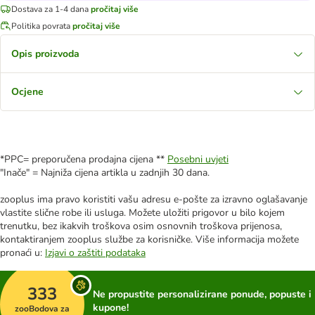
Dostava za 1-4 dana
pročitaj više
Politika povrata
pročitaj više
Opis proizvoda
Ocjene
*PPC= preporučena prodajna cijena **
Posebni uvjeti
"Inače" = Najniža cijena artikla u zadnjih 30 dana.
zooplus ima pravo koristiti vašu adresu e-pošte za izravno oglašavanje
vlastite slične robe ili usluga. Možete uložiti prigovor u bilo kojem
trenutku, bez ikakvih troškova osim osnovnih troškova prijenosa,
kontaktiranjem zooplus službe za korisničke. Više informacija možete
pronaći u:
Izjavi o zaštiti podataka
333
Ne propustite personalizirane ponude, popuste i
kupone!
zooBodova za