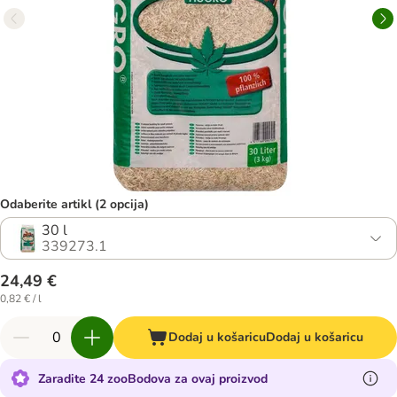
Odaberite artikl (2 opcija)
30 l
339273.1
24,49 €
0,82 € / l
Dodaj u košaricu
Dodaj u košaricu
Zaradite 24 zooBodova za ovaj proizvod