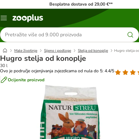
Besplatna dostava od 29,00 €**
Izbornik
Traži
proizvode
Male životinje
Sijeno i podloge
Stelja od konoplje
Hugro stelja o
Hugro stelja od konoplje
30 l
Ovo je područje ocjenjivanja zvjezdicama od nula do 5: 4.4/5
Ocijenite proizvod