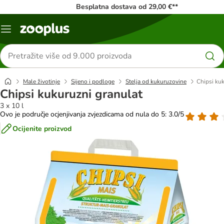
Besplatna dostava od 29,00 €**
Izbornik
Traži
proizvode
Male životinje
Sijeno i podloge
Stelja od kukuruzovine
Chipsi ku
Chipsi kukuruzni granulat
3 x 10 l
Ovo je područje ocjenjivanja zvjezdicama od nula do 5: 3.0/5
Ocijenite proizvod