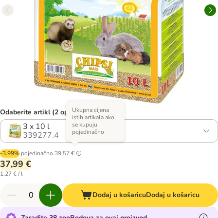
Ukupna cijena
Odaberite artikl (2 opcija)
istih artikala ako
se kupuju
3 x 10 l
pojedinačno
339277.4
-3.99%
pojedinačno
39,57 €
37,99 €
1,27 € / l
Dodaj u košaricu
Dodaj u košaricu
Zaradite 38 zooBodova za ovaj proizvod