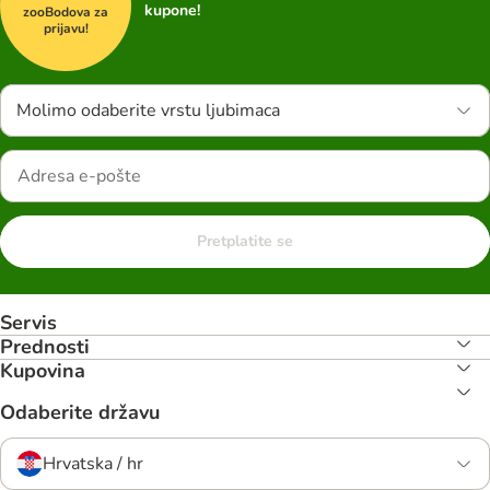
kupone!
zooBodova za
prijavu!
Molimo odaberite vrstu ljubimaca
Pretplatite se
Servis
Prednosti
Kupovina
Odaberite državu
Hrvatska / hr