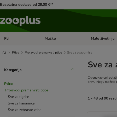
Besplatna dostava od 29,00 €**
Psi
Mačke
Male životinje
Pregled kategorija: Psi
Pregled kategorija
Ptice
Proizvodi prema vrsti ptice
Sve za agapornise
Sve za 
Kategorija
Crvenokapice i ostal
pravu njegu možete p
Ptice
Proizvodi prema vrsti ptice
Sve za tigrice
1 - 48 od 90 rezu
Sve za kanarince
Sve za zebraste zebe
artikli proizvoda s