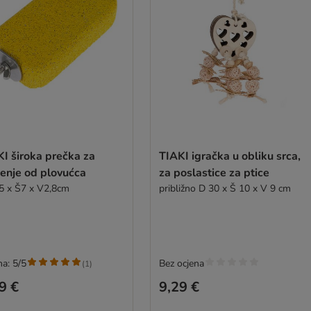
I široka prečka za
TIAKI igračka u obliku srca,
enje od plovućca
za poslastice za ptice
5 x Š7 x V2,8cm
približno D 30 x Š 10 x V 9 cm
na: 5/5
Bez ocjena
(
1
)
9 €
9,29 €