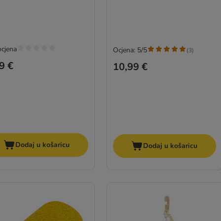
ocjena
Ocjena: 5/5
(
3
)
9 €
10,99 €
Dodaj u košaricu
Dodaj u košaricu