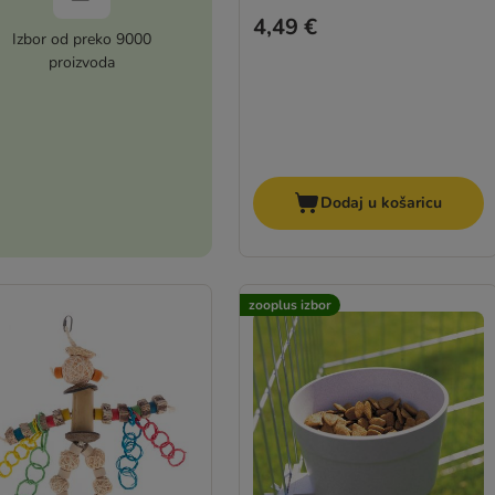
4,49 €
Izbor od preko 9000
proizvoda
Dodaj u košaricu
zooplus izbor