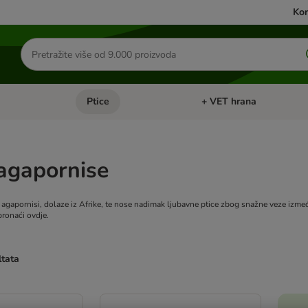
Kon
Traži
proizvode
Ptice
+ VET hrana
: Mačke
Pregled kategorija: Male životinje
Pregled kategorija: Ptice
agapornise
i agapornisi, dolaze iz Afrike, te nose nadimak ljubavne ptice zbog snažne veze izm
ronaći ovdje.
ltata
u promijenjeni