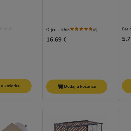
Bez 
Ocjena: 4.5/5
(
6
)
5,7
16,69 €
 u košaricu
Dodaj u košaricu