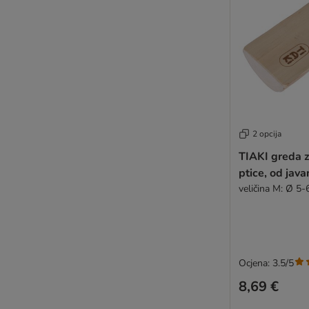
2 opcija
TIAKI greda z
ptice, od jav
veličina M: Ø 5-
Ocjena: 3.5/5
8,69 €