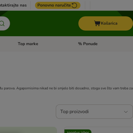
taktirajte nas
Ponovno naručite
Košarica
Top marke
% Ponude
Pregled kategorija: + VET hrana
Pregled kategorija: Top marke
eđu parova. Agapornisima nikad ne bi smjelo biti dosadno, stoga sve što vam treba za
Top proizvodi
zooplus izbor