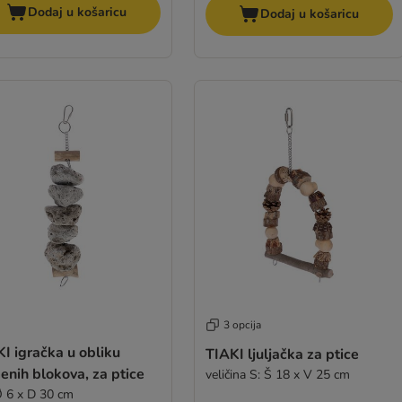
Dodaj u košaricu
Dodaj u košaricu
3 opcija
I igračka u obliku
TIAKI ljuljačka za ptice
nih blokova, za ptice
veličina S: Š 18 x V 25 cm
Ø 6 x D 30 cm