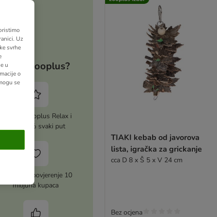
oristimo
anici. Uz
ške svrhe
e
Zašto zooplus?
ne u
macije o
 mogu se
Aktiviraj zooplus Relax i
uštedi 5% svaki put
TIAKI kebab od javorova
lista, igračka za grickanje
cca D 8 x Š 5 x V 24 cm
Zasluženo povjerenje 10
milijuna kupaca
Bez ocjena