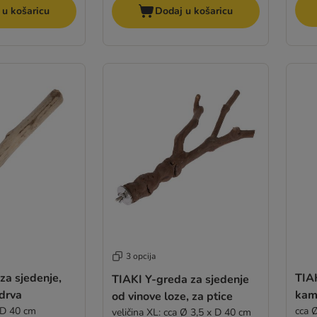
 u košaricu
Dodaj u košaricu
3 opcija
za sjedenje,
TIAK
TIAKI Y-greda za sjedenje
drva
kame
od vinove loze, za ptice
 D 40 cm
cca 
veličina XL: cca Ø 3,5 x D 40 cm