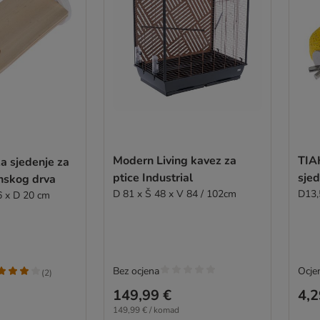
Modern Living kavez za
TIAK
a sjedenje za
ptice Industrial
sjed
anskog drva
D 81 x Š 48 x V 84 / 102cm
D13,
6 x D 20 cm
Bez ocjena
Ocje
(
2
)
149,99 €
4,2
149,99 € / komad