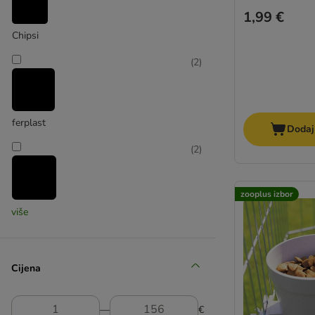
1,99 €
Chipsi
(
2
)
ferplast
Dodaj
(
2
)
zooplus izbor
JR Birds
više
(
6
)
Cijena
JR Farm
―
€