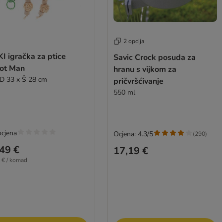
2 opcija
I igračka za ptice
Savic Crock posuda za
ot Man
hranu s vijkom za
D 33 x Š 28 cm
pričvršćivanje
550 ml
ocjena
Ocjena: 4.3/5
(
290
)
49 €
17,19 €
 € / komad