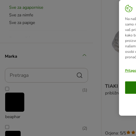
Sve za agapornise
Sve za nimfe
Na našo
Sve za papige
samo n
vaš pri
kako b
Sve za piliće
proizv
Sve za divlje ptice
našem 
osobi 
Marka
pronać
Pretraga
Prilag
TIAKI vulkan
(
1
)
približno D 9,5 
beaphar
(
2
)
Ocjena: 5/5