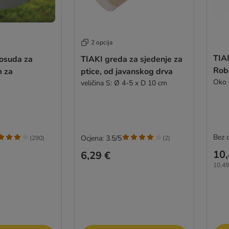
2 opcija
TIAK
posuda za
TIAKI greda za sjedenje za
Rob
m za
ptice, od javanskog drva
Oko 
veličina S: Ø 4-5 x D 10 cm
Bez 
Ocjena: 3.5/5
(
290
)
(
2
)
10,
6,29 €
10,49