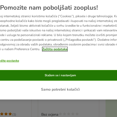
Pomozite nam poboljšati zooplus!
j internetskoj stranici koristimo kolačiće (“Cookies”), piksele i druge tehnologije. K
eophodne kolačiće kako biste mogli pregledavati i kupovati na našoj internetskoj str
stanak, željeli bismo aktivirati kolačiće u svrhu izvedbe te u funkcionalne i marketin
ismo poboljšali vaše iskustvo na našoj internetskoj stranici i prikazali vam relevantn
ode i usluge te personalizirali reklame. U bilo kojem trenutku možete izvršiti promje
centru za podešavanje postavki o privatnosti („Prilagodba postavki“). Dodatne infor
odgovornoj za obradu vaših podataka, obrađenim osobnim podacima i svrsi obrade
i u našem Preference Centru.
Zaštita podataka
odite postavke
ski kamen
TIAKI zdjelica s navojem, za
Slažem se i nastavljam
x Š 6,5 x V 5 cm
ptice
– D13 x Š11,5 x V4,5cm
Samo potrebni kolačići
Bez ocjena
(
1
)