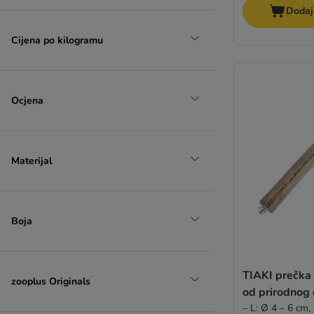
Dodaj
Cijena po kilogramu
Ocjena
Materijal
Boja
TIAKI prečka 
zooplus Originals
od prirodnog 
– L: Ø 4 – 6 cm,