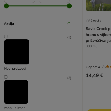
(
1
)
2 opcija
Karlie
Akcija
Savic Crock 
hranu s vijko
(
1
)
pričvršćivanje
300 ml
Ocjena: 4.3/5
Novi proizvodi
14,49 €
(
3
)
zooplus izbor