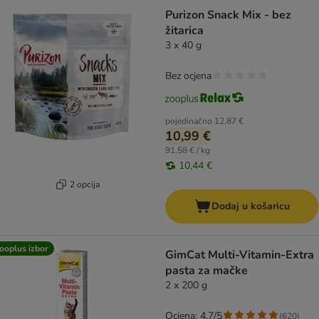
Purizon Snack Mix - bez
žitarica
3 x 40 g
Bez ocjena
pojedinačno
12,87 €
10,99 €
91,58 € / kg
10,44 €
2 opcija
Dodaj u košaricu
ooplus izbor
GimCat Multi-Vitamin-Extra
pasta za mačke
2 x 200 g
Ocjena: 4.7/5
(
620
)