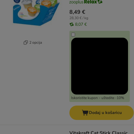
8,49 €
28,30 € / kg
8,07 €
2 opcija
Iskoristite kupon – uštedite -10%
Dodaj u košaricu
Vitakraft Cat Stick Classic