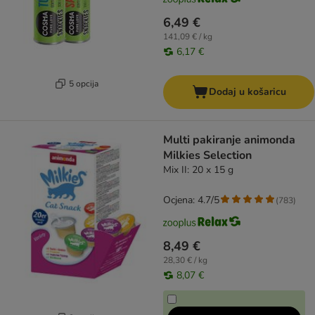
6,49 €
141,09 € / kg
6,17 €
5 opcija
Dodaj u košaricu
Multi pakiranje animonda
Milkies Selection
Mix II: 20 x 15 g
Ocjena: 4.7/5
(
783
)
8,49 €
28,30 € / kg
8,07 €