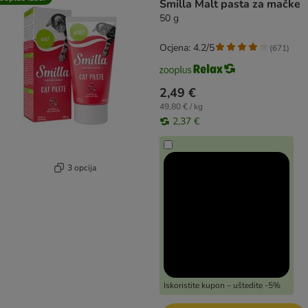
Smilla Malt pasta za mačke
50 g
Ocjena: 4.2/5
(
671
)
2,49 €
49,80 € / kg
2,37 €
3 opcija
Iskoristite kupon – uštedite -5%