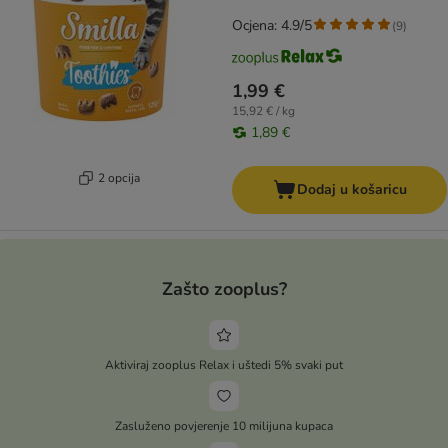
Ocjena: 4.9/5
(
9
)
1,99 €
15,92 € / kg
1,89 €
2 opcija
Dodaj u košaricu
Zašto zooplus?
Aktiviraj zooplus Relax i uštedi 5% svaki put
Zasluženo povjerenje 10 milijuna kupaca