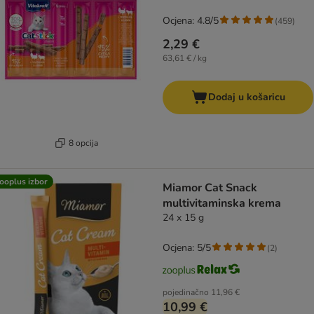
Ocjena: 4.8/5
(
459
)
2,29 €
63,61 € / kg
Dodaj u košaricu
8 opcija
ooplus izbor
Miamor Cat Snack
multivitaminska krema
24 x 15 g
Ocjena: 5/5
(
2
)
pojedinačno
11,96 €
10,99 €