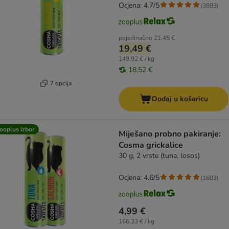
Ocjena: 4.7/5
(
3883
)
pojedinačno
21,45 €
19,49 €
149,92 € / kg
18,52 €
7 opcija
Dodaj u košaricu
ooplus izbor
Miješano probno pakiranje:
Cosma grickalice
30 g, 2 vrste (tuna, losos)
Ocjena: 4.6/5
(
1603
)
4,99 €
166,33 € / kg