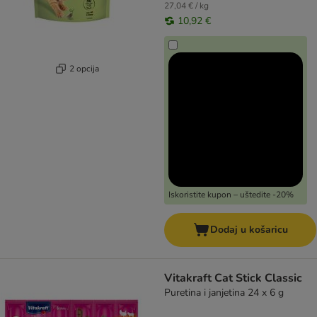
27,04 € / kg
10,92 €
2 opcija
Iskoristite kupon – uštedite -20%
Dodaj u košaricu
Vitakraft Cat Stick Classic
Puretina i janjetina 24 x 6 g