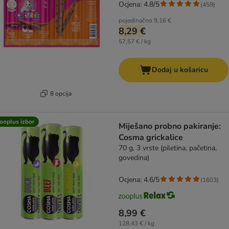
Ocjena: 4.8/5
(
459
)
pojedinačno
9,16 €
8,29 €
57,57 € / kg
Dodaj u košaricu
8 opcija
ooplus izbor
Miješano probno pakiranje:
Cosma grickalice
70 g, 3 vrste (piletina, pačetina,
govedina)
Ocjena: 4.6/5
(
1603
)
8,99 €
128,43 € / kg