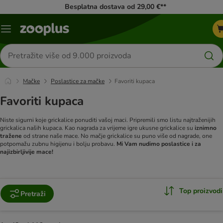
Besplatna dostava od 29,00 €**
Izbornik
Traži
proizvode
Mačke
Poslastice za mačke
Favoriti kupaca
Favoriti kupaca
Niste sigurni koje grickalice ponuditi vašoj maci. Pripremili smo listu najtraženijih
grickalica naših kupaca. Kao nagrada za vrijeme igre ukusne grickalice su
iznimno
tražene
od strane naše mace.
No mačje grickalice su puno više od nagrade, one
potpomažu zubnu higijenu i bolju probavu.
Mi Vam nudimo poslastice i za
najizbirljivije mace!
Top proizvodi
Pretraži