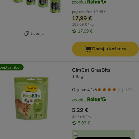
pojedinačno
19,95 €
17,99 €
155,09 € / kg
17,09 €
5 opcija
Dodaj u košaricu
ooplus izbor
GimCat GrasBits
140 g
Ocjena: 4.1/5
(
1129
)
5,29 €
37,79 € / kg
5,03 €