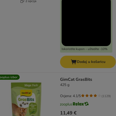
2 opcija
Iskoristite kupon – uštedite -10%
Dodaj u košaricu
ooplus izbor
GimCat GrasBits
425 g
Ocjena: 4.1/5
(
1129
)
11,49 €