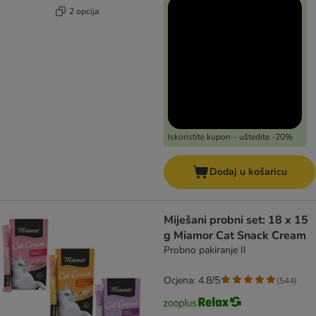
2 opcija
Iskoristite kupon – uštedite -20%
Dodaj u košaricu
Miješani probni set: 18 x 15
g Miamor Cat Snack Cream
Probno pakiranje II
Ocjena: 4.8/5
(
544
)