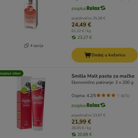
pojedinačno
25,38 €
24,49 €
61,22 € / kg
23,27 €
4 opcija
Dodaj u košaricu
ooplus izbor
Smilla Malt pasta za mačke
Ekonomično pakiranje: 3 x 200 g
Ocjena: 4.2/5
(
671
)
pojedinačno
23,97 €
21,99 €
36,65 € / kg
20,89 €