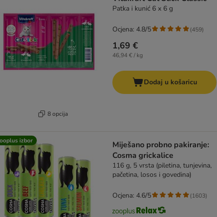
Patka i kunić 6 x 6 g
Ocjena: 4.8/5
(
459
)
1,69 €
46,94 € / kg
Dodaj u košaricu
8 opcija
ooplus izbor
Miješano probno pakiranje:
Cosma grickalice
116 g, 5 vrsta (piletina, tunjevina,
pačetina, losos i govedina)
Ocjena: 4.6/5
(
1603
)