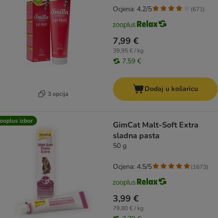
Ocjena: 4.2/5
(
671
)
7,99 €
39,95 € / kg
7,59 €
Dodaj u košaricu
3 opcija
ooplus izbor
GimCat Malt-Soft Extra
sladna pasta
50 g
Ocjena: 4.5/5
(
1673
)
3,99 €
79,80 € / kg