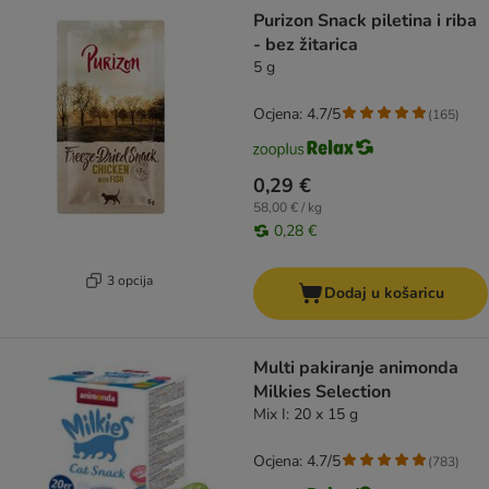
Purizon Snack piletina i riba
- bez žitarica
5 g
Ocjena: 4.7/5
(
165
)
0,29 €
58,00 € / kg
0,28 €
3 opcija
Dodaj u košaricu
Multi pakiranje animonda
Milkies Selection
Mix I: 20 x 15 g
Ocjena: 4.7/5
(
783
)