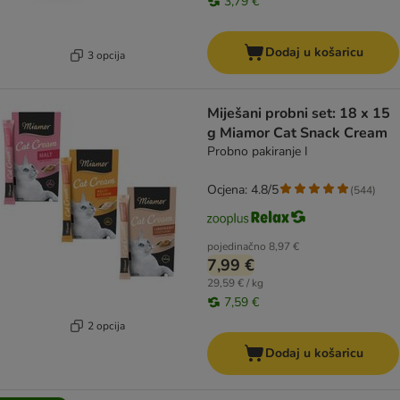
3,79 €
Dodaj u košaricu
3 opcija
Miješani probni set: 18 x 15
g Miamor Cat Snack Cream
Probno pakiranje I
Ocjena: 4.8/5
(
544
)
pojedinačno
8,97 €
7,99 €
29,59 € / kg
7,59 €
2 opcija
Dodaj u košaricu