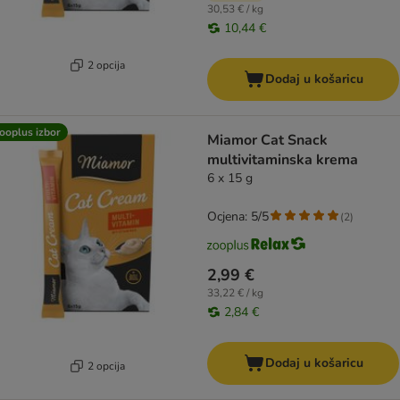
30,53 € / kg
10,44 €
2 opcija
Dodaj u košaricu
ooplus izbor
Miamor Cat Snack
multivitaminska krema
6 x 15 g
Ocjena: 5/5
(
2
)
2,99 €
33,22 € / kg
2,84 €
Dodaj u košaricu
2 opcija