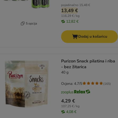
pojedinačno
15,48 €
13,49 €
116,29 € / kg
12,82 €
5 opcija
Dodaj u košaricu
Purizon Snack piletina i riba
- bez žitarica
40 g
Ocjena: 4.7/5
(
165
)
4,29 €
107,25 € / kg
4,08 €