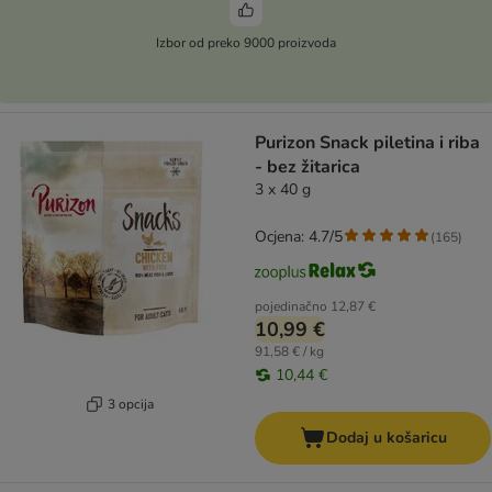
Izbor od preko 9000 proizvoda
Purizon Snack piletina i riba
- bez žitarica
3 x 40 g
Ocjena: 4.7/5
(
165
)
pojedinačno
12,87 €
10,99 €
91,58 € / kg
10,44 €
3 opcija
Dodaj u košaricu