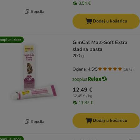
8,54 €
5 opcija
Dodaj u košaricu
ooplus izbor
GimCat Malt-Soft Extra
sladna pasta
200 g
Ocjena: 4.5/5
(
1673
)
12,49 €
62,45 € / kg
11,87 €
Dodaj u košaricu
3 opcija
ooplus izbor