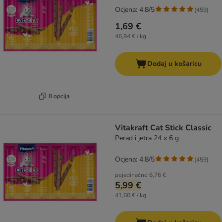
Ocjena: 4.8/5
(
459
)
1,69 €
46,94 € / kg
Dodaj u košaricu
8 opcija
Vitakraft Cat Stick Classic
Perad i jetra 24 x 6 g
Ocjena: 4.8/5
(
459
)
pojedinačno
6,76 €
5,99 €
41,60 € / kg