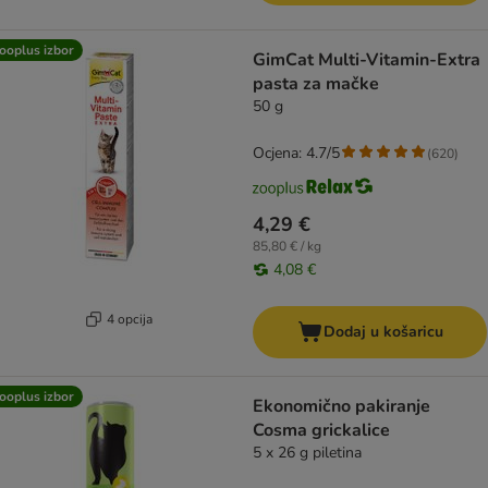
ooplus izbor
GimCat Multi-Vitamin-Extra
pasta za mačke
50 g
Ocjena: 4.7/5
(
620
)
4,29 €
85,80 € / kg
4,08 €
4 opcija
Dodaj u košaricu
ooplus izbor
Ekonomično pakiranje
Cosma grickalice
5 x 26 g piletina