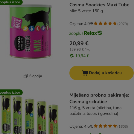
ooplus izbor
Cosma Snackies Maxi Tube
Mix: 5 vrste 150 g
Ocjena: 4.9/5
(
2978
)
20,99 €
139,93 € / kg
19,94 €
Dodaj u košaricu
6 opcija
ooplus izbor
Miješano probno pakiranje:
Cosma grickalice
116 g, 5 vrsta (piletina, tuna,
pačetina, losos i govedina)
Ocjena: 4.6/5
(
1603
)