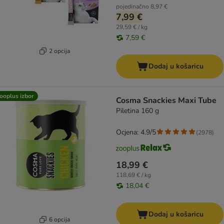
pojedinačno
8,97 €
7,99 €
29,59 € / kg
7,59 €
2 opcija
Dodaj u košaricu
ooplus izbor
Cosma Snackies Maxi Tube
Piletina 160 g
Ocjena: 4.9/5
(
2978
)
18,99 €
118,69 € / kg
18,04 €
Dodaj u košaricu
6 opcija