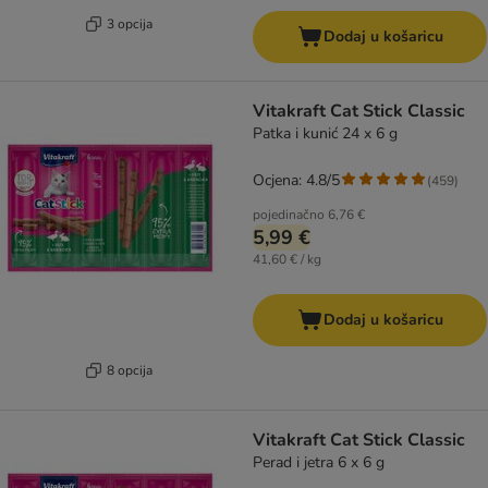
3 opcija
Dodaj u košaricu
Vitakraft Cat Stick Classic
Patka i kunić 24 x 6 g
Ocjena: 4.8/5
(
459
)
pojedinačno
6,76 €
5,99 €
41,60 € / kg
Dodaj u košaricu
8 opcija
Vitakraft Cat Stick Classic
Perad i jetra 6 x 6 g