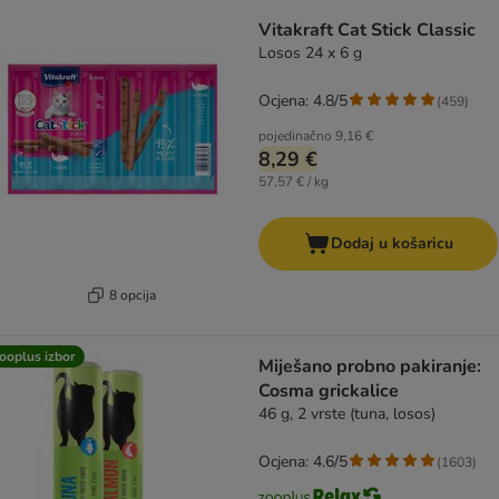
Vitakraft Cat Stick Classic
Losos 24 x 6 g
Ocjena: 4.8/5
(
459
)
pojedinačno
9,16 €
8,29 €
57,57 € / kg
Dodaj u košaricu
8 opcija
ooplus izbor
Miješano probno pakiranje:
Cosma grickalice
46 g, 2 vrste (tuna, losos)
Ocjena: 4.6/5
(
1603
)