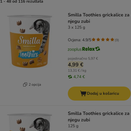
1 - 48 od 116 rezultata
artikli proizvoda su promijenjeni
Smilla Toothies grickalice za
njegu zubi
3 x 125 g
Ocjena: 4.9/5
(
9
)
pojedinačno
5,97 €
4,99 €
13,31 € / kg
4,74 €
2 opcija
Dodaj u košaricu
Smilla Toothies grickalice za
njegu zubi
125 g