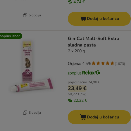
4,74 €
5 opcija
Dodaj u košaricu
ooplus izbor
GimCat Malt-Soft Extra
sladna pasta
2 x 200 g
Ocjena: 4.5/5
(
1673
)
pojedinačno
24,98 €
23,49 €
58,72 € / kg
22,32 €
3 opcija
Dodaj u košaricu