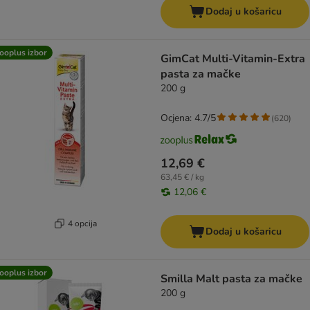
Dodaj u košaricu
ooplus izbor
GimCat Multi-Vitamin-Extra
pasta za mačke
200 g
Ocjena: 4.7/5
(
620
)
12,69 €
63,45 € / kg
12,06 €
4 opcija
Dodaj u košaricu
ooplus izbor
Smilla Malt pasta za mačke
200 g