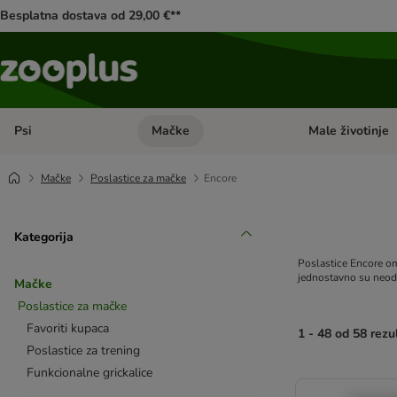
Besplatna dostava od 29,00 €**
Psi
Mačke
Male životinje
Pregled kategorija: Psi
Pregled kategorija
Mačke
Poslastice za mačke
Encore
Kategorija
Poslastice Encore omo
jednostavno su neodol
Mačke
Poslastice za mačke
Favoriti kupaca
1 - 48 od 58 rezu
Poslastice za trening
Funkcionalne grickalice
artikli proizvoda s