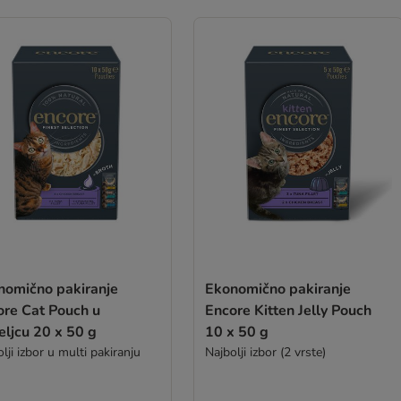
nomično pakiranje
Ekonomično pakiranje
ore Cat Pouch u
Encore Kitten Jelly Pouch
ljcu 20 x 50 g
10 x 50 g
lji izbor u multi pakiranju
Najbolji izbor (2 vrste)