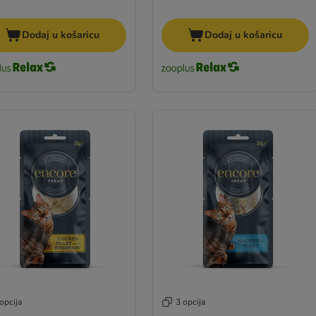
Dodaj u košaricu
Dodaj u košaricu
opcija
3 opcija