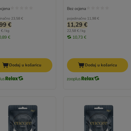
ocjena
Bez ocjena
inačno
23,58 €
pojedinačno
11,98 €
99 €
11,29 €
 € / kg
22,58 € / kg
0,89 €
10,73 €
Dodaj u košaricu
Dodaj u košaricu