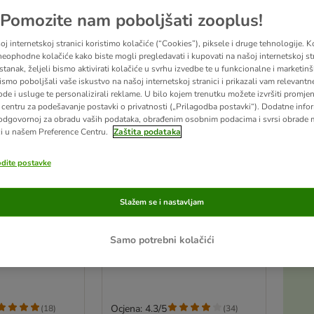
Pomozite nam poboljšati zooplus!
j internetskoj stranici koristimo kolačiće (“Cookies”), piksele i druge tehnologije. K
eophodne kolačiće kako biste mogli pregledavati i kupovati na našoj internetskoj str
stanak, željeli bismo aktivirati kolačiće u svrhu izvedbe te u funkcionalne i marketin
ismo poboljšali vaše iskustvo na našoj internetskoj stranici i prikazali vam relevantn
ode i usluge te personalizirali reklame. U bilo kojem trenutku možete izvršiti promje
centru za podešavanje postavki o privatnosti („Prilagodba postavki“). Dodatne infor
odgovornoj za obradu vaših podataka, obrađenim osobnim podacima i svrsi obrade
i u našem Preference Centru.
Zaštita podataka
odite postavke
4 opcija
akiranje
Encore Cat Pouch 16 x 70 g
Slažem se i nastavljam
ouch u
Tuna i sitna riba (mlade ribice)
 50 g
Samo potrebni kolačići
e)
Ocjena: 4.3/5
(
18
)
(
34
)