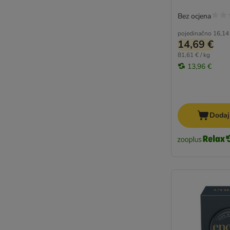
Bez ocjena
pojedinačno
16,14
14,69 €
81,61 € / kg
13,96 €
Dodaj