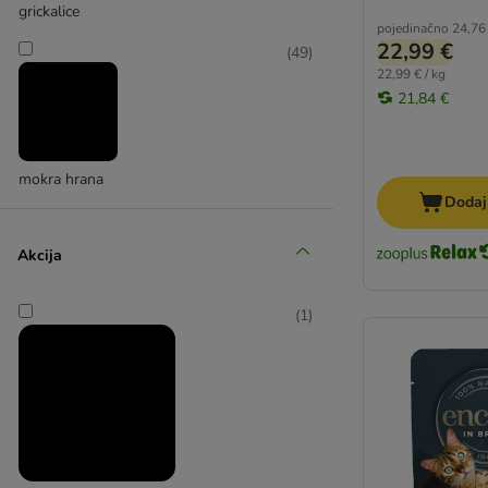
S govedinom i svinjetinom
grickalice
pojedinačno
24,76
S janjetinom, divljači i egzotima
22,99 €
(
49
)
S metvicom i ljekovitim biljem
22,99 € / kg
Sa sladom
21,84 €
Za žvakanje
Animonda
mokra hrana
Applaws
Dodaj
Beaphar
Catessy
Akcija
Catz Finefood
Concept for Life
(
1
)
Cosma
Dentalife
Dreamies
Felix
Feringa
Gourmet