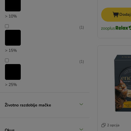
Encore
WOW Cat
Dodaj
> 10%
mera Cats
Tubicat
(
1
)
MAC's
STRAYZ
Josicat
> 15%
Nutrivet Inne
PrimaCat
(
1
)
Meowee!
Kitty Cat
MjAMjAM
> 25%
Carnilove
Catit
Životno razdoblje mačke
2 opcija
Okus