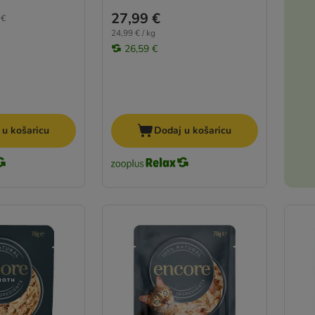
27,99 €
 €
24,99 € / kg
26,59 €
 u košaricu
Dodaj u košaricu