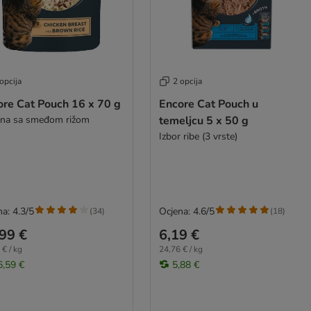
opcija
2 opcija
ore Cat Pouch 16 x 70 g
Encore Cat Pouch u
tina sa smeđom rižom
temeljcu 5 x 50 g
Izbor ribe (3 vrste)
a: 4.3/5
Ocjena: 4.6/5
(
34
)
(
18
)
99 €
6,19 €
 € / kg
24,76 € / kg
6,59 €
5,88 €