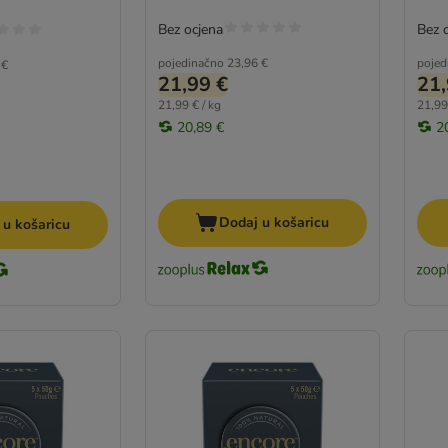
Bez ocjena
Bez 
pojedinačno
23,96 €
pojed
 €
21,99 €
21,
21,99 € / kg
21,99
20,89 €
2
Dodaj u košaricu
 u košaricu