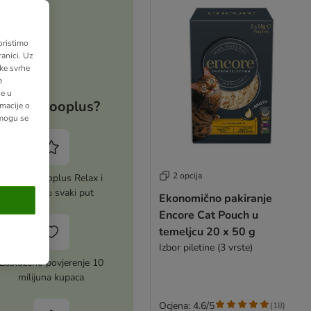
oristimo
anici. Uz
ške svrhe
e
ne u
Zašto zooplus?
macije o
 mogu se
2 opcija
Aktiviraj zooplus Relax i
uštedi 5% svaki put
Ekonomično pakiranje
Encore Cat Pouch u
temeljcu 20 x 50 g
Izbor piletine (3 vrste)
Zasluženo povjerenje 10
milijuna kupaca
Ocjena: 4.6/5
(
18
)