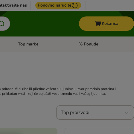
taktirajte nas
Ponovno naručite
Košarica
Top marke
% Ponude
Pregled kategorija: + VET hrana
Pregled kategorija: Top marke
rodni filei ribe ili piletine vašem su ljubimcu izvor prirodnih proteina i
prikladan vrsti i koji će pojačati vezu između vas i vašeg ljubimca.
Top proizvodi