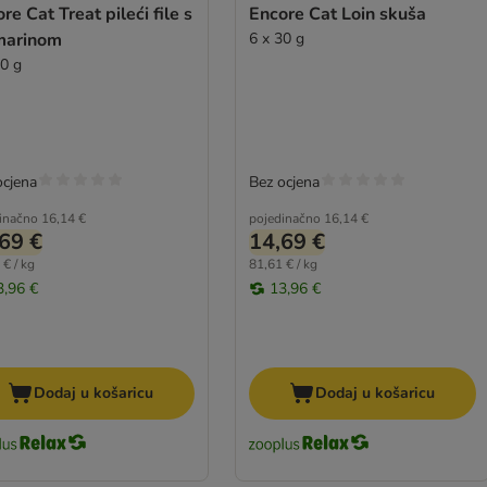
re Cat Treat pileći file s
Encore Cat Loin skuša
marinom
6 x 30 g
30 g
ocjena
Bez ocjena
inačno
16,14 €
pojedinačno
16,14 €
69 €
14,69 €
 € / kg
81,61 € / kg
3,96 €
13,96 €
Dodaj u košaricu
Dodaj u košaricu