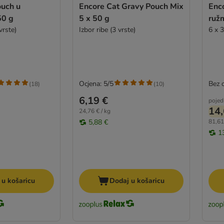
ouch u
Encore Cat Gravy Pouch Mix
Enco
50 g
5 x 50 g
ruž
vrste)
Izbor ribe (3 vrste)
6 x 
Ocjena: 5/5
Bez 
(
18
)
(
10
)
6,19 €
pojed
14,
24,76 € / kg
5,88 €
81,61
1
 u košaricu
Dodaj u košaricu