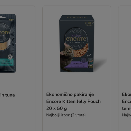
Ekonomično pakiranje
Eko
in tuna
Encore Kitten Jelly Pouch
Enc
20 x 50 g
teme
Najbolji izbor (2 vrste)
Najbo