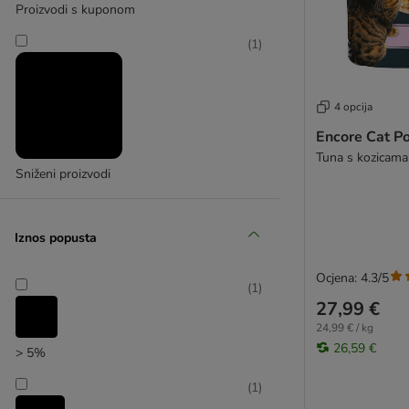
GimCat
Proizvodi s kuponom
GranataPet Feinis
(
1
)
Happy Cat
Miamor
Perfect Fit
4 opcija
Purizon
Encore Cat P
Rosie's Farm
Tuna s kozicama
Sanabelle
Sniženi proizvodi
Sheba
Smilla
Single Protein
Iznos popusta
Trixie
Ocjena: 4.3/5
Vitakraft
(
1
)
Wild Freedom
27,99 €
Whiskas
24,99 € / kg
26,59 €
Yarrah
> 5%
Beeztees
(
1
)
Dokas