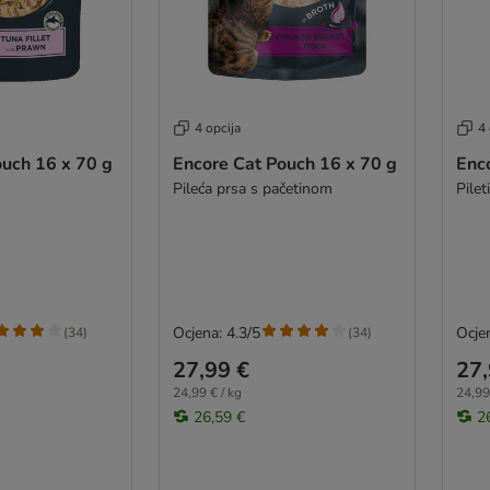
4 opcija
4 
ouch 16 x 70 g
Encore Cat Pouch 16 x 70 g
Enc
Pileća prsa s pačetinom
Pile
Ocjena: 4.3/5
Ocjen
(
34
)
(
34
)
27,99 €
27,
24,99 € / kg
24,99
26,59 €
2