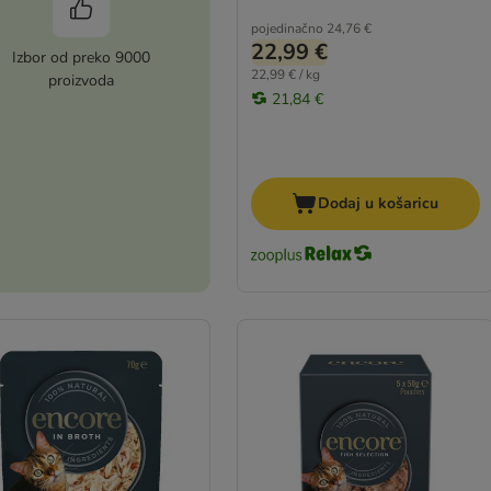
pojedinačno
24,76 €
22,99 €
Izbor od preko 9000
22,99 € / kg
proizvoda
21,84 €
Dodaj u košaricu