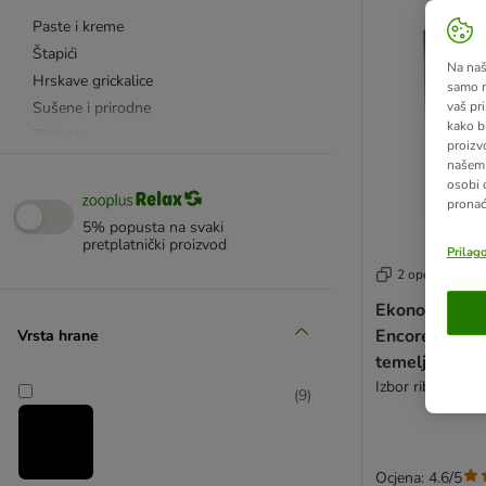
Paste i kreme
Štapići
Na našo
Hrskave grickalice
samo n
Sušene i prirodne
vaš pri
kako b
Tablete
proizv
S vitaminima
našem 
osobi 
S taurinom
pronać
Za želudac i crijeva
5% popusta na svaki
Za zube
pretplatnički proizvod
Prilag
Za kožu i krzno
2 opcija
Za mačiće
Ekonomično p
Trava za mačke
Encore Cat P
Vrsta hrane
temeljcu 20 x
Bez žitarica
Izbor ribe (3 vrst
(
9
)
S peradi
S ribom i morskim plodovima
S mlijekom i sirom
Ocjena: 4.6/5