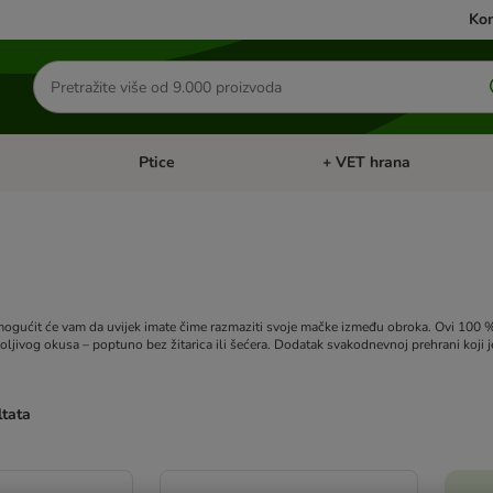
Kon
Traži
proizvode
Ptice
+ VET hrana
: Mačke
Pregled kategorija: Male životinje
Pregled kategorija: Ptice
gućit će vam da uvijek imate čime razmaziti svoje mačke između obroka. Ovi 100 % pri
jivog okusa – poptuno bez žitarica ili šećera. Dodatak svakodnevnoj prehrani koji je 
ltata
u promijenjeni