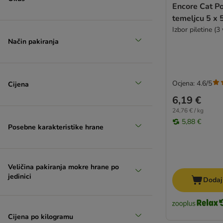
Encore Cat P
temeljcu 5 x 
Izbor piletine (3 
Način pakiranja
Ocjena: 4.6/5
Cijena
6,19 €
24,76 € / kg
5,88 €
Posebne karakteristike hrane
Veličina pakiranja mokre hrane po
jedinici
Dodaj
Cijena po kilogramu