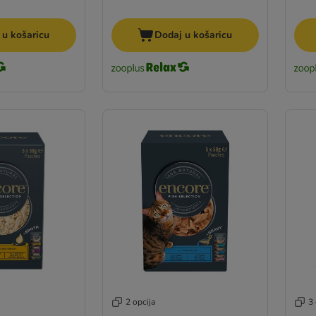
 u košaricu
Dodaj u košaricu
2 opcija
3 