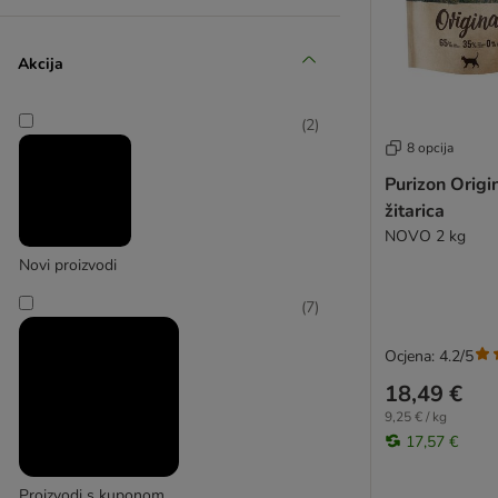
Happy Dog
(
6
)
Akcija
(
2
)
8 opcija
Lukullus
Purizon Origin
(
4
)
žitarica
NOVO 2 kg
Novi proizvodi
(
7
)
Lupo sensitiv
Ocjena: 4.2/5
(
23
)
18,49 €
9,25 € / kg
17,57 €
Purizon
Proizvodi s kuponom