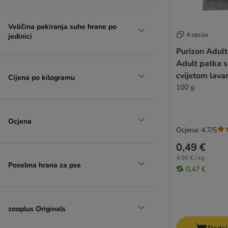
Veličina pakiranja suhe hrane po
4 opcija
jedinici
Purizon Adult
Adult patka s
cvijetom lava
Cijena po kilogramu
100 g
Ocjena
Ocjena: 4.7/5
0,49 €
4,90 € / kg
Posebna hrana za pse
0,47 €
zooplus Originals