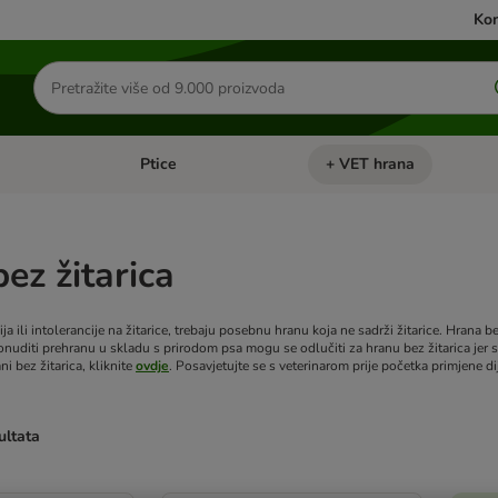
Kon
Traži
proizvode
Ptice
+ VET hrana
: Mačke
Pregled kategorija: Male životinje
Pregled kategorija: Ptice
ez žitarica
ija ili intolerancije na žitarice, trebaju posebnu hranu koja ne sadrži žitarice. Hrana b
nuditi prehranu u skladu s prirodom psa mogu se odlučiti za hranu bez žitarica jer s
ni bez žitarica, kliknite
ovdje
.
Posavjetujte se s veterinarom prije početka primjene di
ultata
u promijenjeni