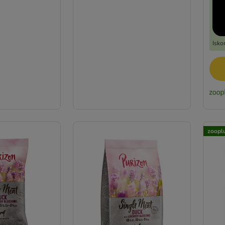
Isko
zooplu