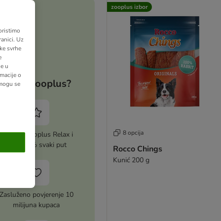
zooplus izbor
oristimo
anici. Uz
ške svrhe
e
ne u
macije o
Zašto zooplus?
 mogu se
8 opcija
Aktiviraj zooplus Relax i
uštedi 5% svaki put
Rocco Chings
Kunić 200 g
Zasluženo povjerenje 10
milijuna kupaca