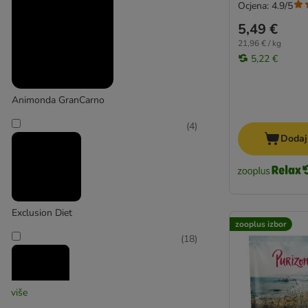
Hrana u pahuljicama
Ocjena: 4.9/5
BARF
5,49 €
Sensitive
21,96 € / kg
Vegetarijanska hrana za pse
5,22 €
Srce i jetra
Animonda GranCarno
(
4
)
Dodaj
Exclusion Diet
zooplus izbor
(
18
)
više