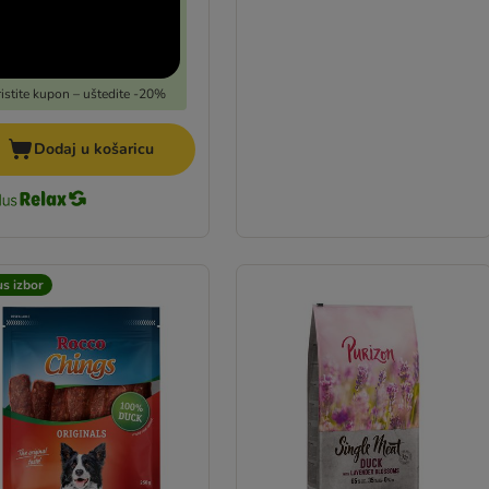
ristite kupon – uštedite -20%
Dodaj u košaricu
s izbor