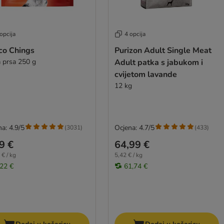
opcija
4 opcija
co Chings
Purizon Adult Single Meat
a prsa 250 g
Adult patka s jabukom i
cvijetom lavande
12 kg
a: 4.9/5
Ocjena: 4.7/5
(
3031
)
(
433
)
9 €
64,99 €
 € / kg
5,42 € / kg
,22 €
61,74 €