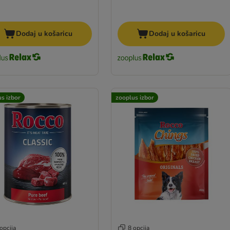
Dodaj u košaricu
Dodaj u košaricu
s izbor
zooplus izbor
opcija
8 opcija