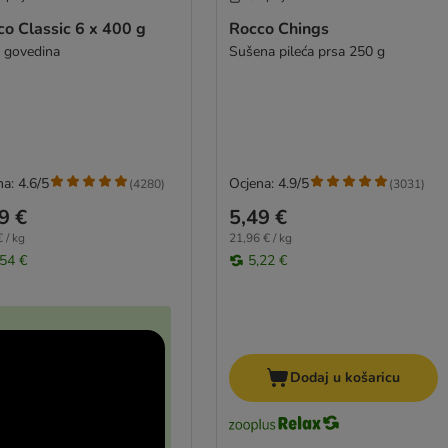
o Classic 6 x 400 g
Rocco Chings
a govedina
Sušena pileća prsa 250 g
a: 4.6/5
Ocjena: 4.9/5
(
4280
)
(
3031
)
9 €
5,49 €
 / kg
21,96 € / kg
,54 €
5,22 €
Dodaj u košaricu