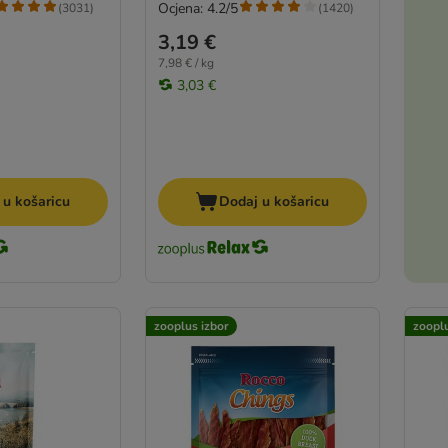
Ocjena: 4.2/5
(
3031
)
(
1420
)
3,19 €
7,98 € / kg
3,03 €
 u košaricu
Dodaj u košaricu
zooplus izbor
zooplu