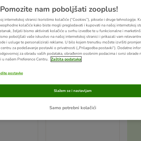
zooplus izbor
Pomozite nam poboljšati zooplus!
j internetskoj stranici koristimo kolačiće (“Cookies”), piksele i druge tehnologije. K
eophodne kolačiće kako biste mogli pregledavati i kupovati na našoj internetskoj str
stanak, željeli bismo aktivirati kolačiće u svrhu izvedbe te u funkcionalne i marketin
ismo poboljšali vaše iskustvo na našoj internetskoj stranici i prikazali vam relevantn
ode i usluge te personalizirali reklame. U bilo kojem trenutku možete izvršiti promje
centru za podešavanje postavki o privatnosti („Prilagodba postavki“). Dodatne infor
odgovornoj za obradu vaših podataka, obrađenim osobnim podacima i svrsi obrade
i u našem Preference Centru.
Zaštita podataka
odite postavke
8 opcija
Slažem se i nastavljam
Purizon Original riba – bez
 prsa 250 g
žitarica
Samo potrebni kolačići
NOVO 400 g