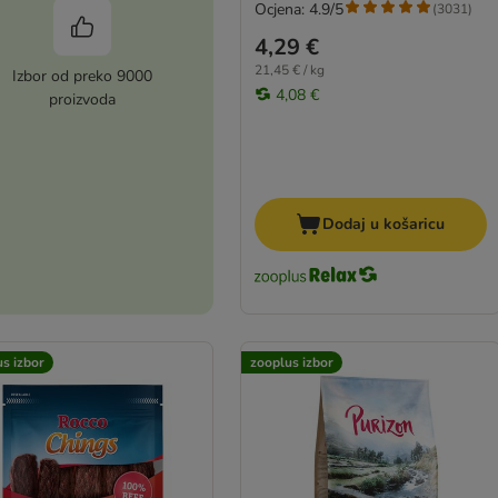
Ocjena: 4.9/5
(
3031
)
4,29 €
21,45 € / kg
Izbor od preko 9000
4,08 €
proizvoda
Dodaj u košaricu
s izbor
zooplus izbor