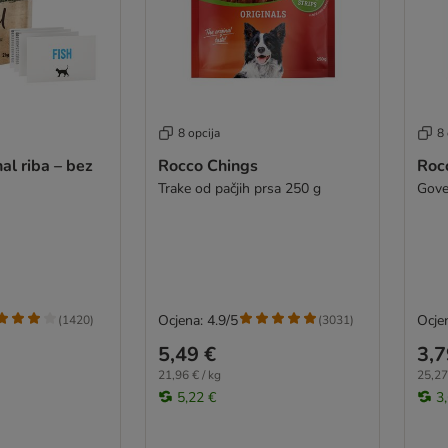
8 opcija
8 
al riba – bez
Rocco Chings
Roc
Trake od pačjih prsa 250 g
Gove
Ocjena: 4.9/5
Ocjen
(
1420
)
(
3031
)
5,49 €
3,7
21,96 € / kg
25,27
5,22 €
3