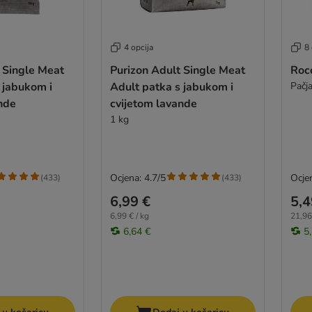
4 opcija
8 
 Single Meat
Purizon Adult Single Meat
Roc
 jabukom i
Adult patka s jabukom i
Pačj
nde
cvijetom lavande
1 kg
Ocjena: 4.7/5
Ocjen
(
433
)
(
433
)
6,99 €
5,4
6,99 € / kg
21,96
6,64 €
5