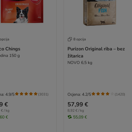
opcija
8 opcija
co Chings
Purizon Original riba – bez
dina 150 g
žitarica
NOVO 6,5 kg
a: 4.9/5
Ocjena: 4.2/5
(
3031
)
(
1420
)
9 €
57,99 €
 € / kg
8,92 € / kg
,60 €
55,09 €