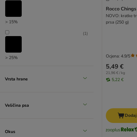
Rocco Chings
NOVO: kratke tr
> 15%
prsa (250 g)
(
1
)
Ocjena: 4.9/5
> 25%
5,49 €
21,96 € / kg
Vrsta hrane
5,22 €
Veličina psa
Dodaj
Okus