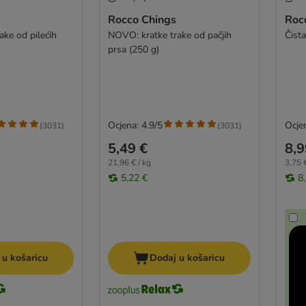
Rocco Chings
Rocc
ake od pilećih
NOVO: kratke trake od pačjih
Čist
prsa (250 g)
Ocjena: 4.9/5
Ocjen
(
3031
)
(
3031
)
5,49 €
8,9
21,96 € / kg
3,75 €
5,22 €
8
 u košaricu
Dodaj u košaricu