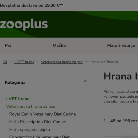
Besplatna dostava od 29,00 €**
Psi
Mačke
Male životinje
Pregled kategorija: Psi
Pregled kategorija
+ VET hrana
Veterinarska hrana za pse
Hrana bez žitarica
Hrana b
Kategorija
Psi koji pate od alerg
koji svom psu žele po
+ VET hrana
više informacija o hra
Veterinarska hrana za pse
Royal Canin Veterinary Diet Canine
1 - 48 od 196 rez
Hill's Prescription Diet Canine
Hill's specijalna dijeta
artikli proizvoda s
Concept for Life Veterinary Diet