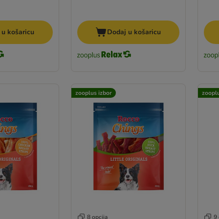
 u košaricu
Dodaj u košaricu
zooplus izbor
zooplu
8 opcija
9 