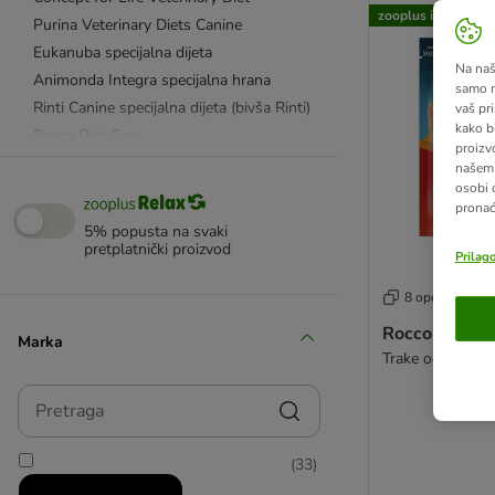
zooplus izbor
Purina Veterinary Diets Canine
Eukanuba specijalna dijeta
Na našo
Animonda Integra specijalna hrana
samo n
Rinti Canine specijalna dijeta (bivša Rinti)
vaš pri
kako b
Rocco Diet Care
proizv
Advance Veterinary Diets
našem 
osobi 
pronać
Alergije i intolerancija
5% popusta na svaki
Probavni trakt
pretplatnički proizvod
Prilag
Bubrezi i mokraćni sustav
8 opcija
Kosti, zglobovi i mobilnost
Diabetes mellitus
Rocco Chings
Marka
Trake od pilećih
Koža i dlaka
Pretraga
Hrana bez žitarica
Prekomjerna težina
(
33
)
Bio hrana