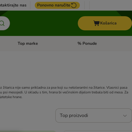
taktirajte nas
Ponovno naručite
Košarica
Top marke
% Ponude
Pregled kategorija: + VET hrana
Pregled kategorija: Top marke
ez žitarica nije samo prikladna za pse koji su netolerantni na žitarice. Vlasnici pasa
u psi mesojedi. U skladu s tim, hrana bi većinskim dijelom trebala biti od mesa.
Za
jetetske hrane.
Top proizvodi