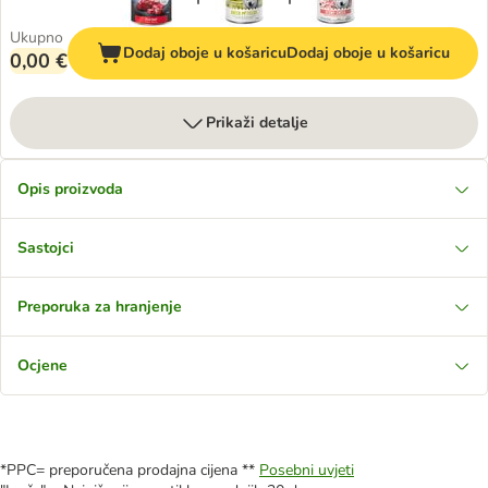
Ukupno
Dodaj oboje u košaricu
Dodaj oboje u košaricu
0,00 €
Prikaži detalje
Opis proizvoda
Sastojci
Preporuka za hranjenje
Ocjene
*PPC= preporučena prodajna cijena **
Posebni uvjeti