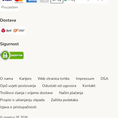
Plaćanje unaprijed Paym
Visa Payment Method
MasterCard Payment Method
American Express Payment Method
Diners Club Payment Method
Payment Method
Google pay Payment Method
Pouzećem
Pouzećem Payment Method
Dostava
DPD Shipping Method
Overseas Shipping Method
Sigurnost
Security
O nama
Karijere
Web stranica tvrtke
Impressum
DSA
Opći uvjeti poslovanja
Odustati od ugovora
Kontakt
Troškovi slanja i vrijeme dostave
Načini plaćanja
Propisi o uklanjanju otpada
Zaštita podataka
Izjava o pristupačnosti
© zooplus SE
2026