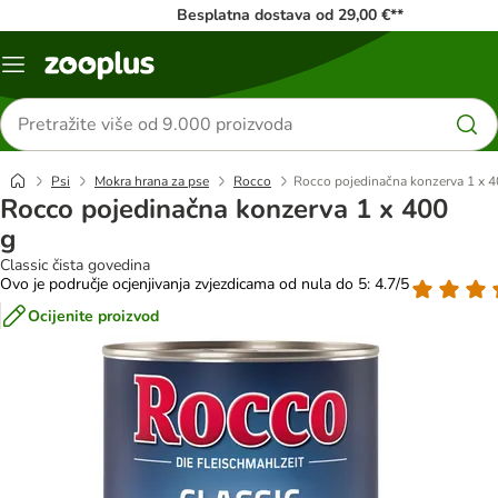
Besplatna dostava od 29,00 €**
Izbornik
Traži
proizvode
Psi
Mokra hrana za pse
Rocco
Rocco pojedinačna konzerva 1 x 4
Rocco pojedinačna konzerva 1 x 400
g
Classic čista govedina
Ovo je područje ocjenjivanja zvjezdicama od nula do 5: 4.7/5
Ocijenite proizvod