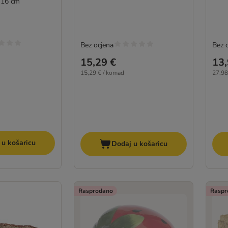
 16 cm
Bez ocjena
Bez 
15,29 €
13,
15,29 € / komad
27,98
 u košaricu
Dodaj u košaricu
Rasprodano
Raspr