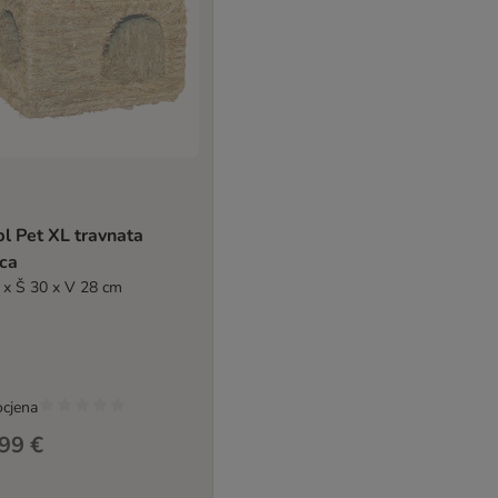
l Pet XL travnata
ica
 x Š 30 x V 28 cm
ocjena
99 €