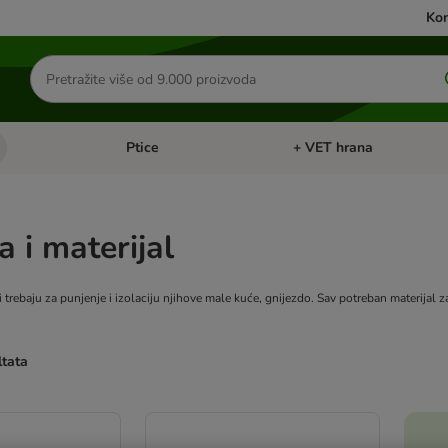
Kon
Traži
proizvode
Ptice
+ VET hrana
: Mačke
Pregled kategorija: Male životinje
Pregled kategorija: Ptice
a i materijal
i trebaju za punjenje i izolaciju njihove male kuće, gnijezdo. Sav potreban materijal 
ltata
u promijenjeni