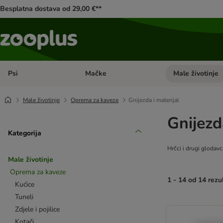
Besplatna dostava od 29,00 €**
Psi
Mačke
Male životinje
Pregled kategorija: Psi
Pregled kategorija
Male životinje
Oprema za kaveze
Gnijezda i materijal
Gnijezd
Kategorija
Hrčci i drugi glodavc
Male životinje
Oprema za kaveze
1 - 14 od 14 rezu
Kućice
Tuneli
artikli proizvoda s
Zdjele i pojilice
Kotači