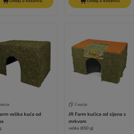
Dodaj u košaricu
Dodaj u košaricu
opcija
2 opcija
arm velika kuća od
JR Farm kućica od sijena s
na
mrkvom
g
velika (650 g)