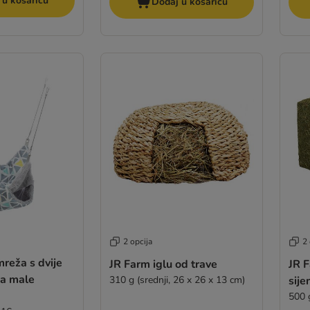
 u košaricu
Dodaj u košaricu
2 opcija
2 
mreža s dvije
JR Farm iglu od trave
JR F
za male
310 g (srednji, 26 x 26 x 13 cm)
sije
500 