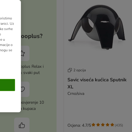
oristimo
anici. Uz
ške svrhe
e
Zašto zooplus?
ne u
macije o
 mogu se
Aktiviraj zooplus Relax i
2 opcija
uštedi 5% svaki put
Savic viseća kućica Sputnik
XL
Crno/siva
Zasluženo povjerenje 10
milijuna kupaca
Ocjena: 4.7/5
(
435
)