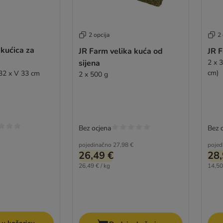
2 opcija
2 
kućica za
JR Farm velika kuća od
JR F
sijena
2 x 3
cm)
32 x V 33 cm
2 x 500 g
Bez ocjena
Bez 
pojedinačno
27,98 €
pojed
26,49 €
28,
26,49 € / kg
14,50