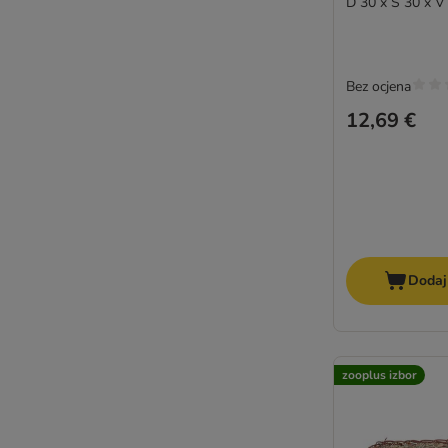
D 30 x Š 30 x V
Bez ocjena
12,69 €
Dodaj
zooplus izbor