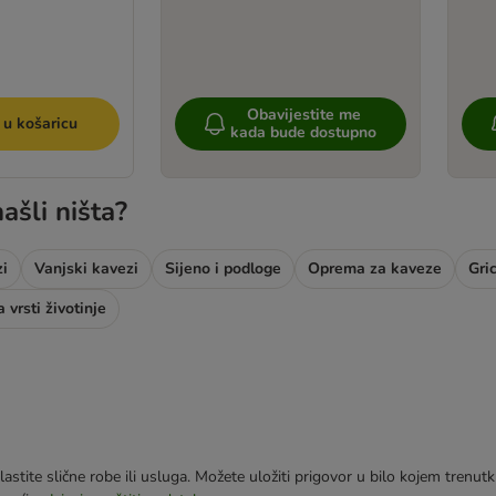
Obavijestite me
 u košaricu
kada bude dostupno
ašli ništa?
i
Vanjski kavezi
Sijeno i podloge
Oprema za kaveze
Gri
 vrsti životinje
astite slične robe ili usluga. Možete uložiti prigovor u bilo kojem trenu