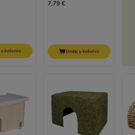
7,79 €
 u košaricu
Dodaj u košaricu