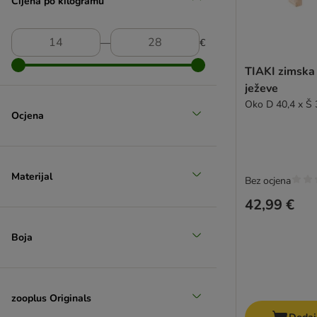
Cijena po kilogramu
―
€
TIAKI zimska 
ježeve
Oko D 40,4 x Š 
Ocjena
Materijal
Bez ocjena
42,99 €
Boja
zooplus Originals