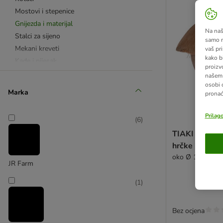
Mostovi i stepenice
Gnijezda i materijal
Na našo
Stalci za sijeno
samo n
Mekani kreveti
vaš pri
kako b
Kade i pijesak
proizv
Patuljasti kunići
našem 
osobi 
Zamorci
Marka
pronać
Štakori
Degu
Prilag
(
6
)
Od tkanine
TIAKI kućica 
hrčke i mišev
oko Ø 16 x V 1
JR Farm
(
1
)
Bez ocjena