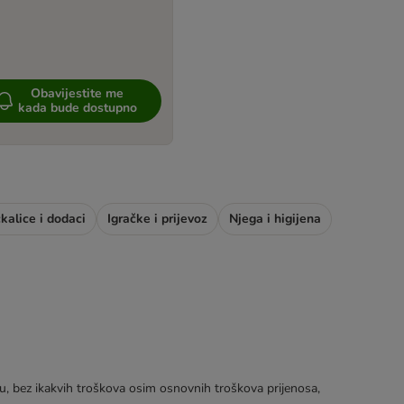
Obavijestite me
kada bude dostupno
ckalice i dodaci
Igračke i prijevoz
Njega i higijena
tku, bez ikakvih troškova osim osnovnih troškova prijenosa,