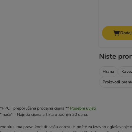
Dodaj
Niste pron
Hrana
Kavez
Proizvodi prema
*PPC= preporučena prodajna cijena **
Posebni uvjeti
"Inače" = Najniža cijena artikla u zadnjih 30 dana.
zooplus ima pravo koristiti vašu adresu e-pošte za izravno oglašavanje vl