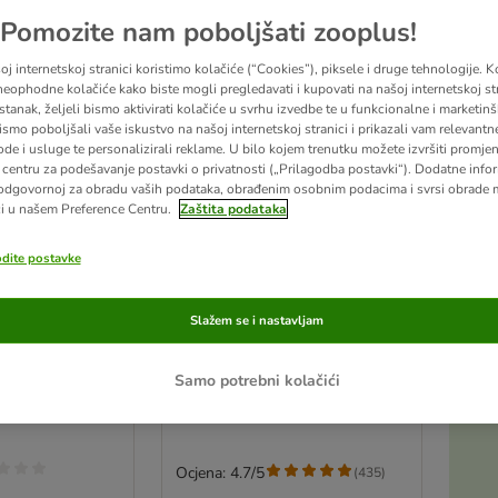
Pomozite nam poboljšati zooplus!
j internetskoj stranici koristimo kolačiće (“Cookies”), piksele i druge tehnologije. K
eophodne kolačiće kako biste mogli pregledavati i kupovati na našoj internetskoj str
stanak, željeli bismo aktivirati kolačiće u svrhu izvedbe te u funkcionalne i marketin
ismo poboljšali vaše iskustvo na našoj internetskoj stranici i prikazali vam relevantn
ode i usluge te personalizirali reklame. U bilo kojem trenutku možete izvršiti promje
centru za podešavanje postavki o privatnosti („Prilagodba postavki“). Dodatne infor
odgovornoj za obradu vaših podataka, obrađenim osobnim podacima i svrsi obrade
i u našem Preference Centru.
Zaštita podataka
odite postavke
2 opcija
od kokosa za
Savic viseća kućica Sputnik
Slažem se i nastavljam
e
XL
3cm
Botanički zelena / siva
Samo potrebni kolačići
Ocjena: 4.7/5
(
435
)