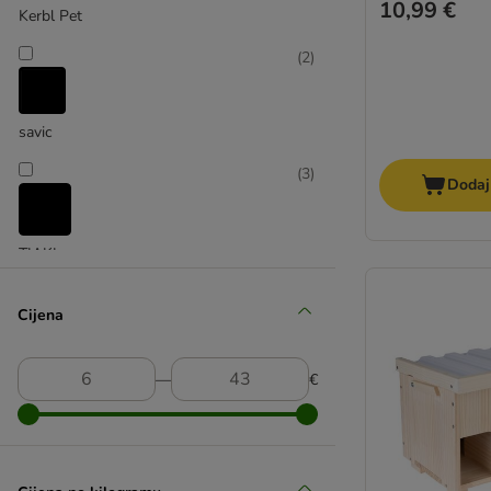
10,99 €
Kerbl Pet
(
2
)
savic
(
3
)
Dodaj
TIAKI
(
2
)
Cijena
Trixie
―
€