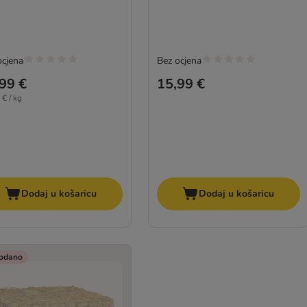
ocjena
Bez ocjena
99 €
15,99 €
 € / kg
Dodaj u košaricu
Dodaj u košaricu
odano