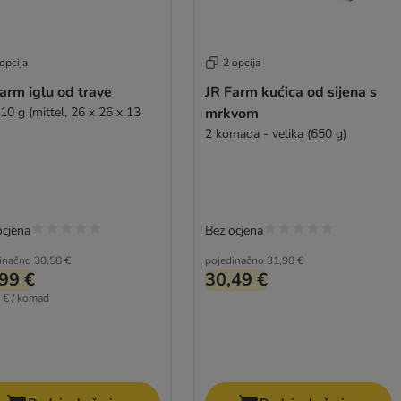
opcija
2 opcija
arm iglu od trave
JR Farm kućica od sijena s
10 g (mittel, 26 x 26 x 13
mrkvom
2 komada - velika (650 g)
ocjena
Bez ocjena
inačno
30,58 €
pojedinačno
31,98 €
99 €
30,49 €
 € / komad