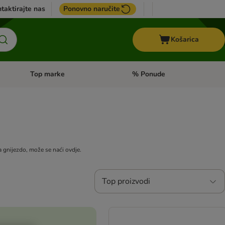
taktirajte nas
Ponovno naručite
Košarica
Top marke
% Ponude
Pregled kategorija: + VET hrana
Pregled kategorija: Top marke
za gnijezdo, može se naći ovdje.
Top proizvodi