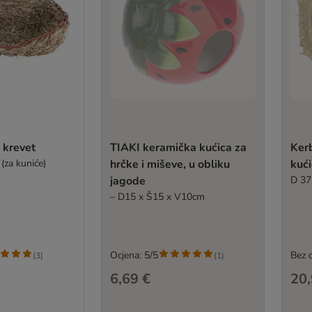
i krevet
TIAKI keramička kućica za
Kerb
(za kuniće)
hrčke i miševe, u obliku
kuć
jagode
D 37
– D15 x Š15 x V10cm
Ocjena: 5/5
Bez 
(
3
)
(
1
)
6,69 €
20,