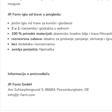
moguće.
JR Farm iglu od trave u pregledu:
jestivi iglu od trave za kuniće i glodavce
2 u 1:
nastamba i grickalica u jednom
100 % prirodni materijali:
planinsko livadno bilje i trava Miscan
raznovrsna zabava:
idealno za grickanje, penjanje, skrivanje i igru
bez
dodataka i konzervansa
zemlja porijekla:
Njemačka
Informacije o proizvođaču
JR Farm GmbH
Am Schlarpfengrund 5, 86684, Pessenburgheim, DE
info@jr-farm.com