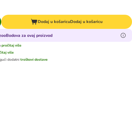
Dodaj u košaricu
Dodaj u košaricu
 zooBodova za ovaj proizvod
a
pročitaj više
čitaj više
gući dodatni
troškovi dostave