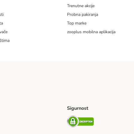
m
Trenutne akcije
ti
Probna pakiranja
ta
Top marke
vače
zooplus mobilna aplikacija
štima
Sigurnost
ping Method
erseas Shipping Method
Security