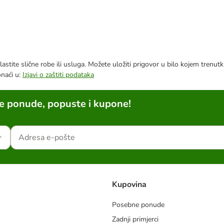
astite slične robe ili usluga. Možete uložiti prigovor u bilo kojem trenu
onaći u:
Izjavi o zaštiti podataka
ne ponude, popuste i kupone!
Kupovina
Posebne ponude
Zadnji primjerci