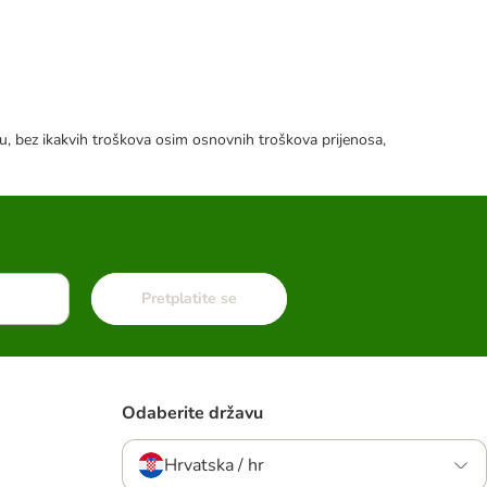
tku, bez ikakvih troškova osim osnovnih troškova prijenosa,
Pretplatite se
Odaberite državu
Hrvatska / hr