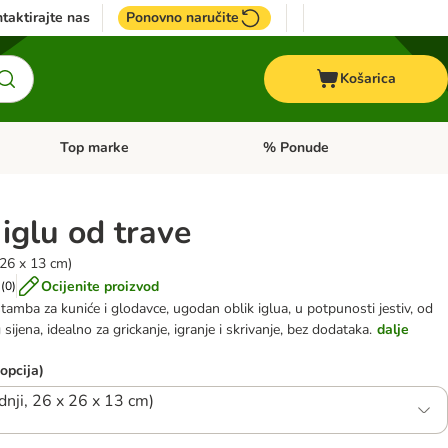
taktirajte nas
Ponovno naručite
Košarica
Top marke
% Ponude
Pregled kategorija: + VET hrana
Pregled kategorija: Top marke
iglu od trave
 26 x 13 cm)
Ocijenite proizvod
(
0
)
stamba za kuniće i glodavce, ugodan oblik iglua, u potpunosti jestiv, od
sijena, idealno za grickanje, igranje i skrivanje, bez dodataka.
dalje
 opcija)
dnji, 26 x 26 x 13 cm)