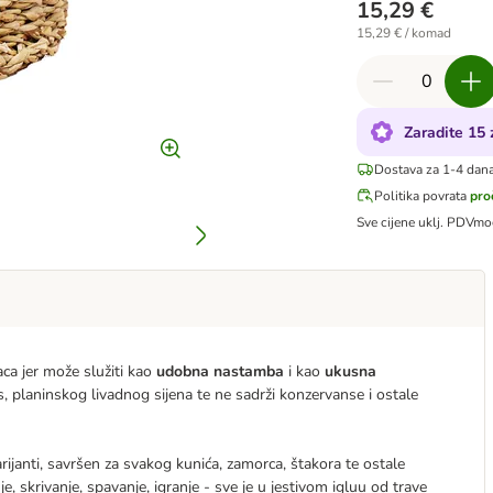
15,29 €
15,29 € / komad
Zaradite 15
Dostava za 1-4 dan
Politika povrata
pro
Sve cijene uklj. PDV
mo
ca jer može služiti kao
udobna nastamba
i kao
ukusna
s, planinskog livadnog sijena te ne sadrži konzervanse i ostale
rijanti, savršen za svakog kunića, zamorca, štakora te ostale
, skrivanje, spavanje, igranje - sve je u jestivom igluu od trave