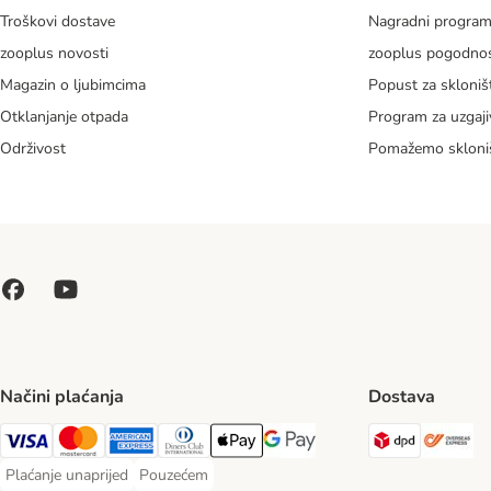
Troškovi dostave
Nagradni progra
zooplus novosti
zooplus pogodnos
Magazin o ljubimcima
Popust za skloniš
Otklanjanje otpada
Program za uzgaji
Održivost
Pomažemo skloni
Načini plaćanja
Dostava
DPD Ship
Ov
Visa Payment Method
MasterCard Payment Method
American Express Payment Method
Diners Club Payment Method
Payment Method
Google pay Payment Method
Plaćanje unaprijed
Pouzećem
Plaćanje unaprijed Payment Method
Pouzećem Payment Method