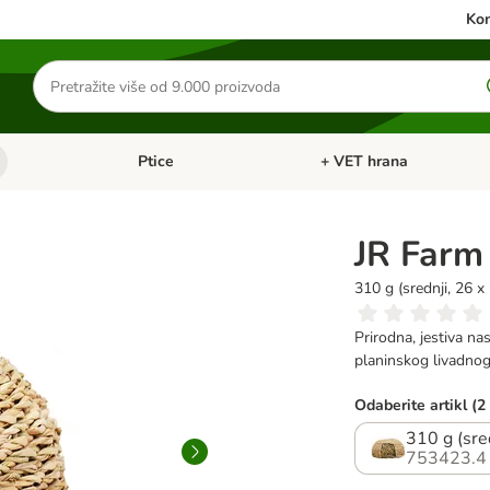
Kon
Traži
proizvode
Ptice
+ VET hrana
: Mačke
Pregled kategorija: Male životinje
Pregled kategorija: Ptice
JR Farm 
310 g (srednji, 26 x
Prirodna, jestiva na
planinskog livadnog 
Odaberite artikl (2
310 g (sre
753423.4