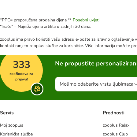
*PPC= preporučena prodajna cijena **
Posebni uvjeti
"Inače" = Najniža cijena artikla u zadnjih 30 dana.
zooplus ima pravo koristiti vašu adresu e-pošte za izravno oglašavanje vl
kontaktiranjem zooplus službe za korisničke. Više informacija možete pr
333
Ne propustite personalizira
zooBodova za
prijavu!
Molimo odaberite vrstu ljubimaca
Servis
Prednosti
Moj zooplus
zooplus Relax
Korisnička služba
zooplus Club