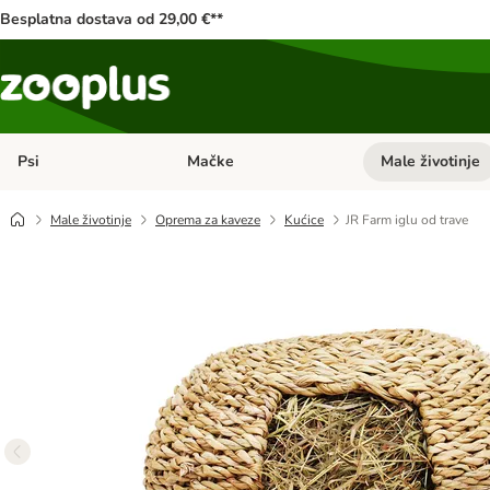
Besplatna dostava od 29,00 €**
Psi
Mačke
Male životinje
Pregled kategorija: Psi
Pregled kategorija
Male životinje
Oprema za kaveze
Kućice
JR Farm iglu od trave