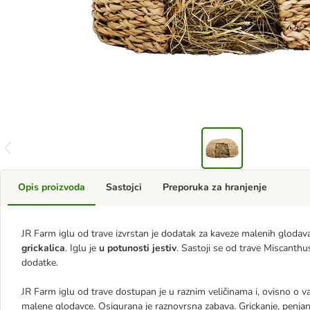
Opis proizvoda
Sastojci
Preporuka za hranjenje
JR Farm iglu od trave izvrstan je dodatak za kaveze malenih glodava
grickalica
. Iglu je
u potunosti jestiv
. Sastoji se od trave Miscanthu
dodatke.
JR Farm iglu od trave dostupan je u raznim veličinama i, ovisno o va
malene glodavce. Osigurana je raznovrsna zabava. Grickanje, penjanje