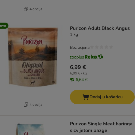
4 opcija
ovo
Purizon Adult Black Angus
1 kg
Bez ocjena
6,99 €
6,99 € / kg
6,64 €
Dodaj u košaricu
4 opcija
Purizon Single Meat haringa
s cvijetom bazge