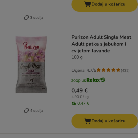
Dodaj u košaricu
3 opcija
Purizon Adult Single Meat
Adult patka s jabukom i
cvijetom lavande
100 g
Ocjena: 4.7/5
(
432
)
0,49 €
4,90 € / kg
0,47 €
4 opcija
Dodaj u košaricu