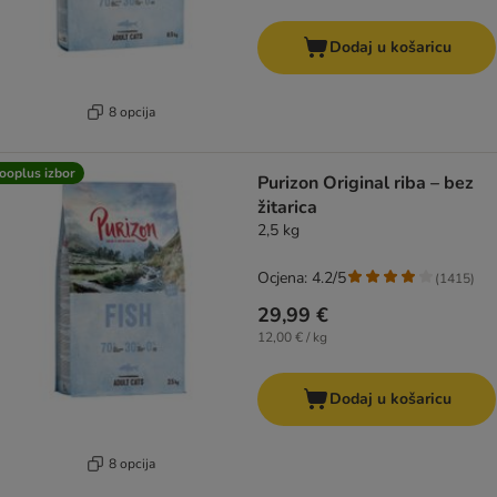
Dodaj u košaricu
8 opcija
ooplus izbor
Purizon Original riba – bez
žitarica
2,5 kg
Ocjena: 4.2/5
(
1415
)
29,99 €
12,00 € / kg
Dodaj u košaricu
8 opcija