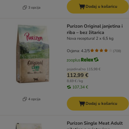
Dodaj u košaricu
3 opcija
Purizon Original janjetina i
riba – bez žitarica
Nova receptura! 2 x 6,5 kg
Ocjena: 4.2/5
(
708
)
pojedinačno
115,98 €
112,99 €
8,69 € / kg
107,34 €
4 opcija
Dodaj u košaricu
Purizon Single Meat Adult