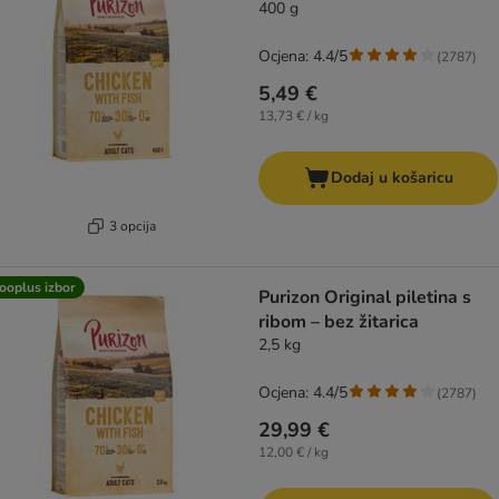
400 g
Ocjena: 4.4/5
(
2787
)
5,49 €
13,73 € / kg
Dodaj u košaricu
3 opcija
ooplus izbor
Purizon Original piletina s
ribom – bez žitarica
2,5 kg
Ocjena: 4.4/5
(
2787
)
29,99 €
12,00 € / kg