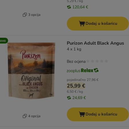
5,29 € / kg
120,64 €
3 opcija
Dodaj u košaricu
ovo
Purizon Adult Black Angus
4 x 1 kg
Bez ocjena
pojedinačno
27,96 €
25,99 €
6,50 € / kg
24,69 €
Dodaj u košaricu
4 opcija