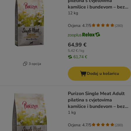
piletina s cvjetovima
kamilice i bundevom – bez
žitarica
12 kg
Ocjena: 4.7/5
(
280
)
64,99 €
5,42 € / kg
61,74 €
3 opcija
Dodaj u košaricu
Purizon Single Meat Adult
piletina s cvjetovima
kamilice i bundevom – bez
žitarica
1 kg
Ocjena: 4.7/5
(
280
)