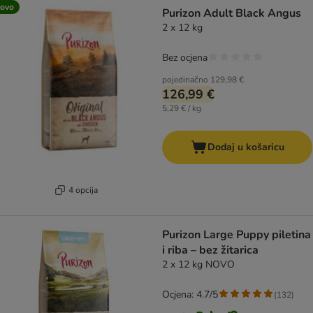
ovo
Purizon Adult Black Angus
2 x 12 kg
Bez ocjena
pojedinačno
129,98 €
126,99 €
5,29 € / kg
Dodaj u košaricu
4 opcija
Purizon Large Puppy piletina
i riba – bez žitarica
2 x 12 kg NOVO
Ocjena: 4.7/5
(
132
)