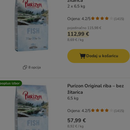
žitarica
2 x 6,5 kg
Ocjena: 4.2/5
(
1415
)
pojedinačno
115,98 €
112,99 €
8,69 € / kg
Dodaj u košaricu
8 opcija
ooplus izbor
Purizon Original riba – bez
žitarica
6,5 kg
Ocjena: 4.2/5
(
1415
)
57,99 €
8,92 € / kg