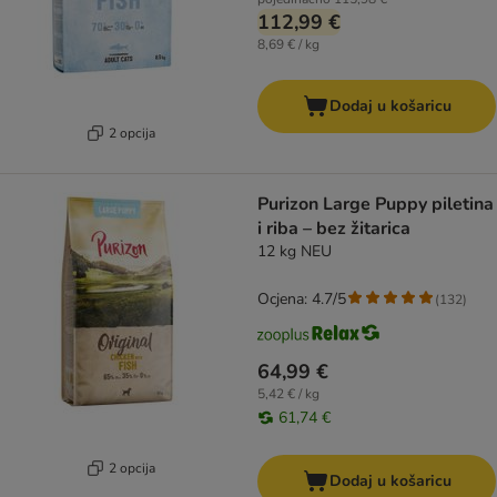
112,99 €
8,69 € / kg
Dodaj u košaricu
2 opcija
Purizon Large Puppy piletina
i riba – bez žitarica
12 kg NEU
Ocjena: 4.7/5
(
132
)
64,99 €
5,42 € / kg
61,74 €
2 opcija
Dodaj u košaricu