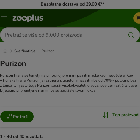
Besplatna dostava od 29,00 €**
Izbornik
Traži
proizvode
Sve životinje
Purizon
Purizon
Purizon hrana se temelji na prirodnoj prehrani psa ili mačke kao mesoždera. Kao
vrhunska hrana Purizon je razvijena s udjelom mesa ili ribe od 70% - potpuno bez
žitarica. Umjesto toga Purizon sadrži visokokvalitetno voće, povrće i različite trave.
Dijetalno pripremljene namirnice su zadržale izvorni okus.
Top proizvodi
Pretraži
1 - 40 od 40 rezultata