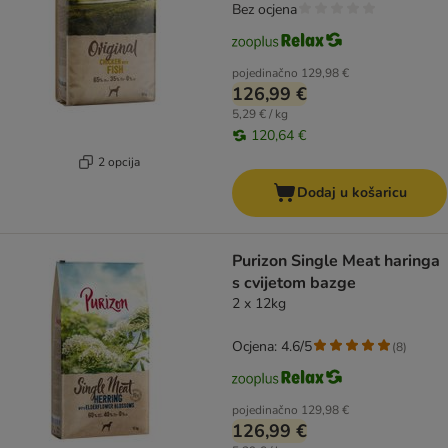
Bez ocjena
pojedinačno
129,98 €
126,99 €
5,29 € / kg
120,64 €
2 opcija
Dodaj u košaricu
Purizon Single Meat haringa
s cvijetom bazge
2 x 12kg
Ocjena: 4.6/5
(
8
)
pojedinačno
129,98 €
126,99 €