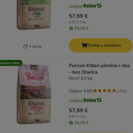
57,99 €
8,92 € / kg
55,09 €
Dodaj u košaricu
4 opcija
ooplus izbor
Purizon Kitten piletina i riba
– bez žitarica
Novo! 6,5 kg
Ocjena: 4.6/5
(
1556
)
57,99 €
8,92 € / kg
55,09 €