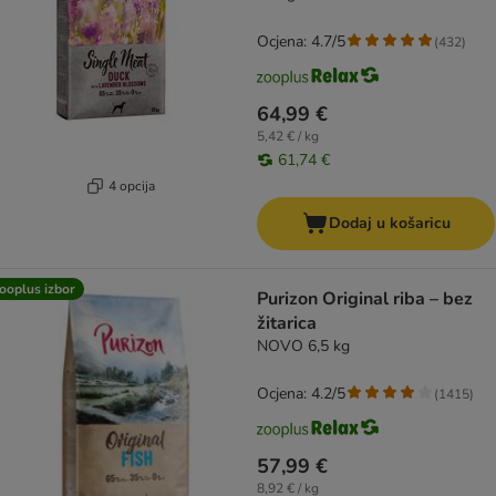
Ocjena: 4.7/5
(
432
)
64,99 €
5,42 € / kg
61,74 €
4 opcija
Dodaj u košaricu
ooplus izbor
Purizon Original riba – bez
žitarica
NOVO 6,5 kg
Ocjena: 4.2/5
(
1415
)
57,99 €
8,92 € / kg