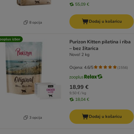
55,09 €
Dodaj u košaricu
8 opcija
ooplus izbor
Purizon Kitten piletina i riba
– bez žitarica
Novo! 2 kg
Ocjena: 4.6/5
(
1556
)
18,99 €
9,50 € / kg
18,04 €
Dodaj u košaricu
3 opcija