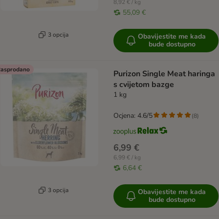
8,92 € / kg
55,09 €
3 opcija
Obavijestite me kada
bude dostupno
asprodano
Purizon Single Meat haringa
s cvijetom bazge
1 kg
Ocjena: 4.6/5
(
8
)
6,99 €
6,99 € / kg
6,64 €
3 opcija
Obavijestite me kada
bude dostupno