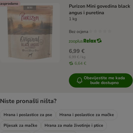
asprodano
Purizon Mini govedina black
angus i puretina
1 kg
Bez ocjena
6,99 €
6,99 € / kg
6,64 €
Obavijestite me kada
bude dostupno
Niste pronašli ništa?
Hrana i poslastice za pse
Hrana i poslastice za mačke
Pijesak za mačke
Hrana za male životinje i ptice