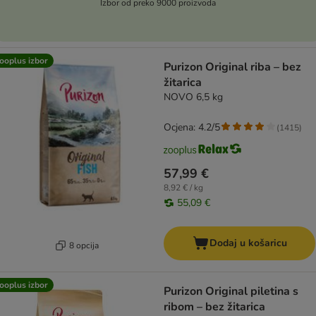
Izbor od preko 9000 proizvoda
ooplus izbor
Purizon Original riba – bez
žitarica
NOVO 6,5 kg
Ocjena: 4.2/5
(
1415
)
57,99 €
8,92 € / kg
55,09 €
Dodaj u košaricu
8 opcija
ooplus izbor
Purizon Original piletina s
ribom – bez žitarica