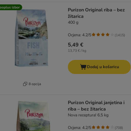
ooplus izbor
Purizon Original riba – bez
žitarica
400 g
Ocjena: 4.2/5
(
1415
)
5,49 €
13,73 € / kg
Dodaj u košaricu
8 opcija
Purizon Original janjetina i
riba – bez žitarica
Nova receptura! 6,5 kg
Ocjena: 4.2/5
(
708
)