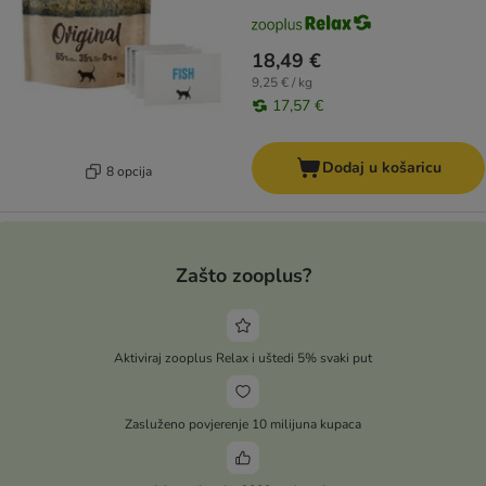
18,49 €
9,25 € / kg
17,57 €
Dodaj u košaricu
8 opcija
Zašto zooplus?
Aktiviraj zooplus Relax i uštedi 5% svaki put
Zasluženo povjerenje 10 milijuna kupaca