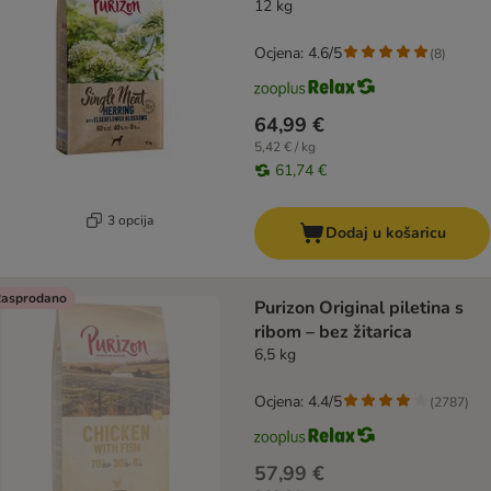
12 kg
Ocjena: 4.6/5
(
8
)
64,99 €
5,42 € / kg
61,74 €
3 opcija
Dodaj u košaricu
asprodano
Purizon Original piletina s
ribom – bez žitarica
6,5 kg
Ocjena: 4.4/5
(
2787
)
57,99 €