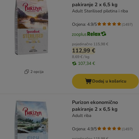
pakiranje 2 x 6,5 kg
Adult Sterilised piletina i riba
Ocjena: 4.9/5
(
1497
)
pojedinačno
115,98 €
112,99 €
8,69 € / kg
107,34 €
2 opcija
Dodaj u košaricu
Purizon ekonomično
pakiranje 2 x 6,5 kg
Adult riba
Ocjena: 4.9/5
(
1497
)
pojedinačno
115,98 €