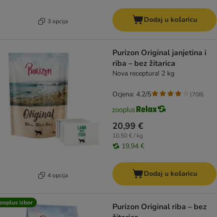
Dodaj u košaricu
3 opcija
Purizon Original janjetina i
riba – bez žitarica
Nova receptura! 2 kg
Ocjena: 4.2/5
(
708
)
20,99 €
10,50 € / kg
19,94 €
Dodaj u košaricu
4 opcija
ooplus izbor
Purizon Original riba – bez