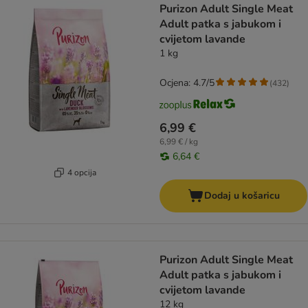
Purizon Adult Single Meat
Adult patka s jabukom i
cvijetom lavande
1 kg
Ocjena: 4.7/5
(
432
)
6,99 €
6,99 € / kg
6,64 €
4 opcija
Dodaj u košaricu
Purizon Adult Single Meat
Adult patka s jabukom i
cvijetom lavande
12 kg