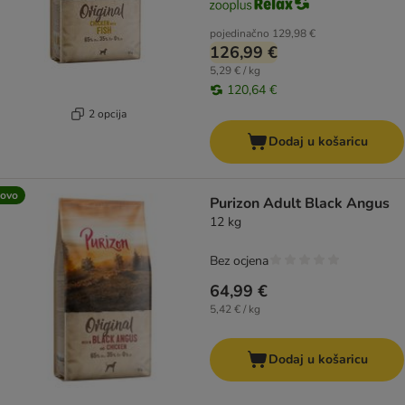
pojedinačno
129,98 €
126,99 €
5,29 € / kg
120,64 €
2 opcija
Dodaj u košaricu
ovo
Purizon Adult Black Angus
12 kg
Bez ocjena
64,99 €
5,42 € / kg
Dodaj u košaricu