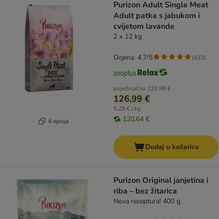
Purizon Adult Single Meat
Adult patka s jabukom i
cvijetom lavande
2 x 12 kg
Ocjena: 4.7/5
(
432
)
pojedinačno
129,98 €
126,99 €
5,29 € / kg
120,64 €
4 opcija
Dodaj u košaricu
Purizon Original janjetina i
riba – bez žitarica
Nova receptura! 400 g