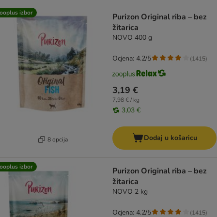
artikli proizvoda su promijenjeni
ooplus izbor
Purizon Original riba – bez
žitarica
NOVO 400 g
Ocjena: 4.2/5
(
1415
)
3,19 €
7,98 € / kg
3,03 €
Dodaj u košaricu
8 opcija
ooplus izbor
Purizon Original riba – bez
žitarica
NOVO 2 kg
Ocjena: 4.2/5
(
1415
)