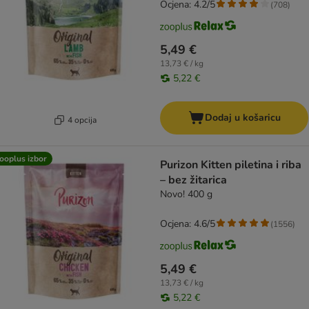
Ocjena: 4.2/5
(
708
)
5,49 €
13,73 € / kg
5,22 €
Dodaj u košaricu
4 opcija
ooplus izbor
Purizon Kitten piletina i riba
– bez žitarica
Novo! 400 g
Ocjena: 4.6/5
(
1556
)
5,49 €
13,73 € / kg
5,22 €