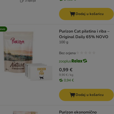
3 opcija
Dodaj u košaricu
ovo
Purizon Cat piletina i riba –
Original Daily 65% NOVO
100 g
Bez ocjena
0,99 €
9,90 € / kg
0,94 €
Dodaj u košaricu
Purizon ekonomično