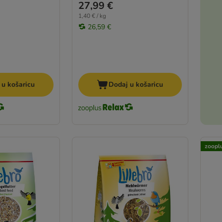
27,99 €
1,40 € / kg
26,59 €
 u košaricu
Dodaj u košaricu
zooplu