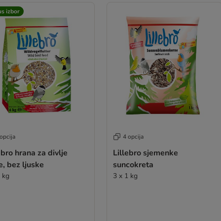
s izbor
opcija
4 opcija
ebro hrana za divlje
Lillebro sjemenke
e, bez ljuske
suncokreta
4 kg
3 x 1 kg