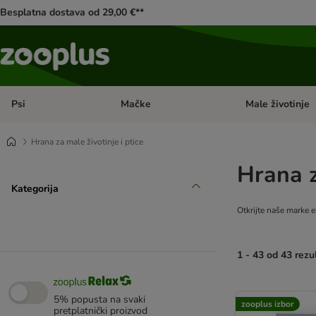
Besplatna dostava od 29,00 €**
Psi
Mačke
Male životinje
Pregled kategorija: Psi
Pregled kategorija
Hrana za male životinje i ptice
Hrana z
Kategorija
Otkrijte naše marke ek
1 - 43 od 43 rezu
artikli proizvoda s
5% popusta na svaki
zooplus izbor
pretplatnički proizvod