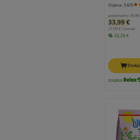
Ocjena: 3.6/5
pojedinačno
35,98
33,99 €
17,00 € / komad
32,29 €
Dodaj