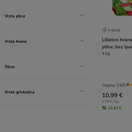
Vrsta ptice
4 opcija
Lillebro hrana
Vrsta hrane
ptice, bez lju
4 kg
Okus
Ocjena: 3.6/5
Vrsta grickalica
10,99 €
2,75 € / kg
10,44 €