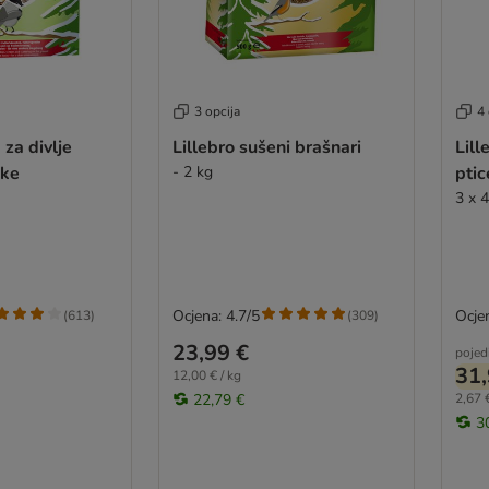
3 opcija
4 
 za divlje
Lillebro sušeni brašnari
Lill
ske
- 2 kg
ptic
3 x 
Ocjena: 4.7/5
Ocjen
(
613
)
(
309
)
23,99 €
pojed
31,
12,00 € / kg
22,79 €
2,67 €
3