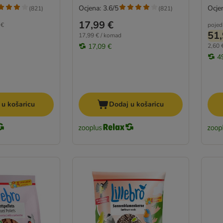
Ocjena: 3.6/5
Ocjen
(
821
)
(
821
)
17,99 €
 €
pojed
51,
17,99 € / komad
17,09 €
2,60 €
4
 u košaricu
Dodaj u košaricu