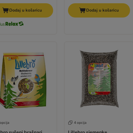
Dodaj u košaricu
Dodaj u košaricu
opcija
4 opcija
ebro sušeni brašnari
Lillebro sjemenke