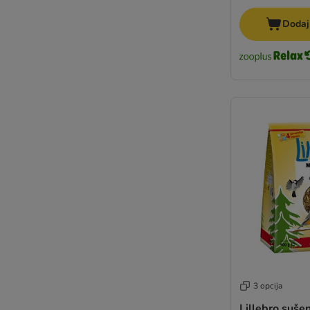
Dodaj
3 opcija
Lillebro sušen