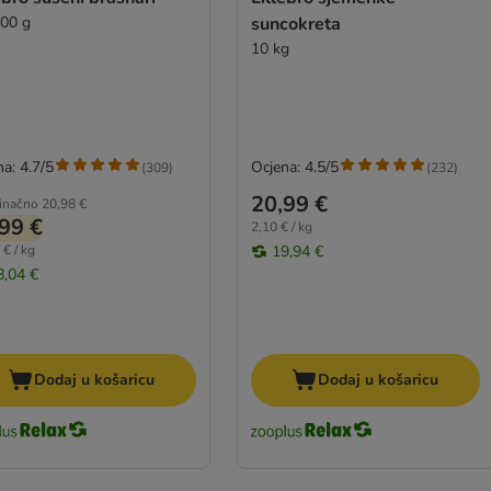
500 g
suncokreta
10 kg
a: 4.7/5
Ocjena: 4.5/5
(
309
)
(
232
)
20,99 €
inačno
20,98 €
99 €
2,10 € / kg
 € / kg
19,94 €
8,04 €
Dodaj u košaricu
Dodaj u košaricu