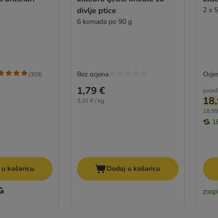
divlje ptice
2 x 
6 komada po 90 g
Bez ocjena
Ocjen
(
309
)
1,79 €
pojed
18,
3,31 € / kg
18,99
1
 u košaricu
Dodaj u košaricu