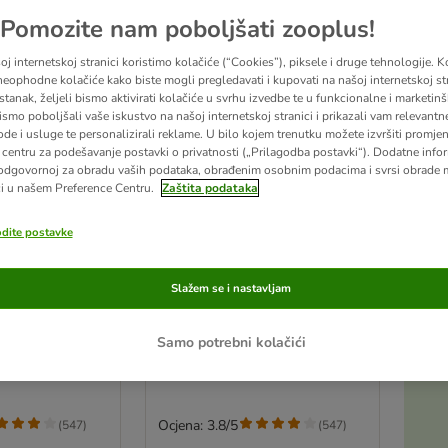
Pomozite nam poboljšati zooplus!
j internetskoj stranici koristimo kolačiće (“Cookies”), piksele i druge tehnologije. K
eophodne kolačiće kako biste mogli pregledavati i kupovati na našoj internetskoj str
stanak, željeli bismo aktivirati kolačiće u svrhu izvedbe te u funkcionalne i marketin
ismo poboljšali vaše iskustvo na našoj internetskoj stranici i prikazali vam relevantn
ode i usluge te personalizirali reklame. U bilo kojem trenutku možete izvršiti promje
centru za podešavanje postavki o privatnosti („Prilagodba postavki“). Dodatne infor
odgovornoj za obradu vaših podataka, obrađenim osobnim podacima i svrsi obrade
i u našem Preference Centru.
Zaštita podataka
odite postavke
2 opcija
 za divlje ptice
Lillebro hrana za divlje ptice
Slažem se i nastavljam
20 kg
Samo potrebni kolačići
Ocjena: 3.8/5
(
547
)
(
547
)