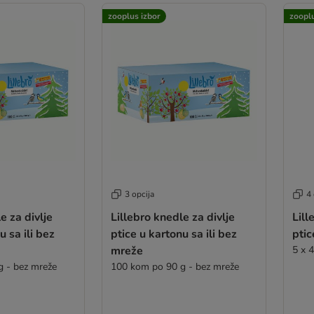
zooplus izbor
zooplu
3 opcija
4 
e za divlje
Lillebro knedle za divlje
Lill
u sa ili bez
ptice u kartonu sa ili bez
ptic
mreže
5 x 
 - bez mreže
100 kom po 90 g - bez mreže