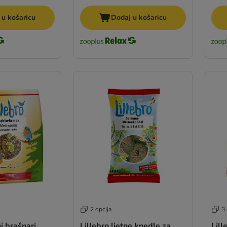
 u košaricu
Dodaj u košaricu
2 opcija
3 
i brašnari
Lillebro ljetne knedle za
Lill