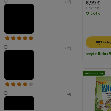
6,99 €
(
12
)
1,75 € / kg
6,64 €
Dodaj
(
15
)
zooplus izbor
(
4
)