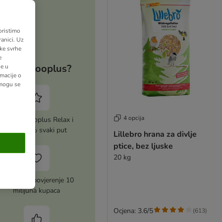
oristimo
anici. Uz
ške svrhe
e
Zašto zooplus?
ne u
macije o
 mogu se
4 opcija
Aktiviraj zooplus Relax i
uštedi 5% svaki put
Lillebro hrana za divlje
ptice, bez ljuske
20 kg
Zasluženo povjerenje 10
milijuna kupaca
Ocjena: 3.6/5
(
613
)