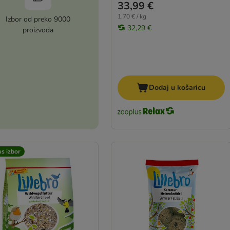
33,99 €
1,70 € / kg
Izbor od preko 9000
32,29 €
proizvoda
Dodaj u košaricu
s izbor