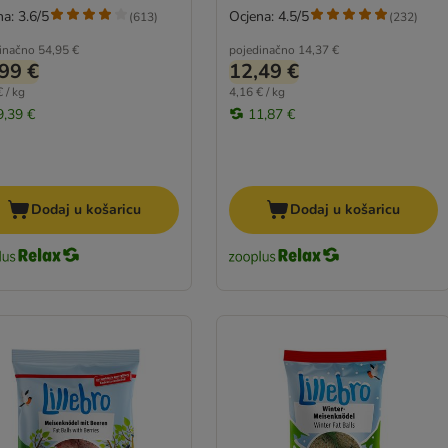
a: 3.6/5
Ocjena: 4.5/5
(
613
)
(
232
)
inačno
54,95 €
pojedinačno
14,37 €
99 €
12,49 €
 / kg
4,16 € / kg
9,39 €
11,87 €
Dodaj u košaricu
Dodaj u košaricu