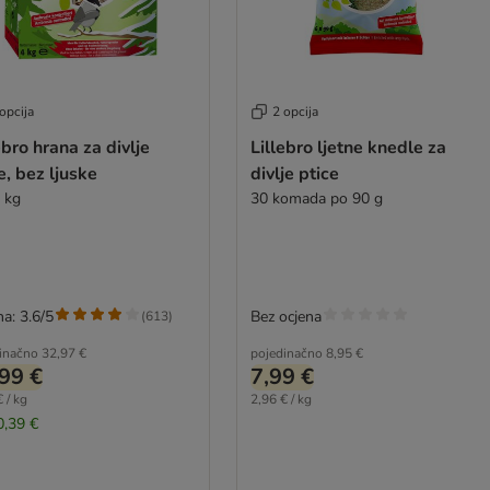
opcija
2 opcija
ebro hrana za divlje
Lillebro ljetne knedle za
e, bez ljuske
divlje ptice
4 kg
30 komada po 90 g
a: 3.6/5
Bez ocjena
(
613
)
inačno
32,97 €
pojedinačno
8,95 €
99 €
7,99 €
 / kg
2,96 € / kg
0,39 €