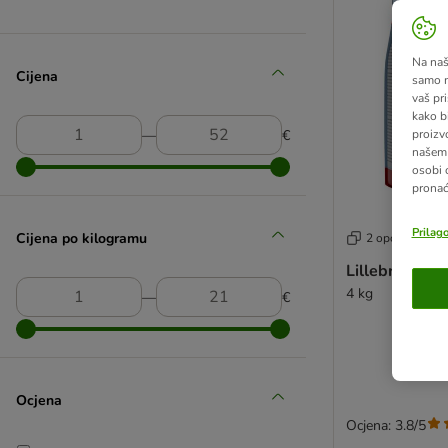
Na našo
Cijena
samo n
vaš pri
kako b
―
€
proizv
našem 
osobi 
pronać
Prilag
Cijena po kilogramu
2 opcija
Lillebro hrana
4 kg
―
€
Ocjena
Ocjena: 3.8/5