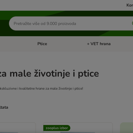
Kon
Traži
proizvode
Ptice
+ VET hrana
: Mačke
Pregled kategorija: Male životinje
Pregled kategorija: Ptice
a male životinje i ptice
skluzivne i kvalitetne hrane za male životinje i ptice!
ltata
u promijenjeni
zooplus izbor