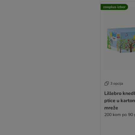
zooplus izbor
3 opcija
Lillebro knedl
ptice u karton
mreže
200 kom po 90 g