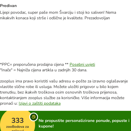
Predivan
Lijepi povodac, super paše mom Švarciju i stoji ko saliven! Nema
nikakvih konaca koji strše i odlične je kvalitete. Prezadovoljan
*PPC= preporučena prodajna cijena **
Posebni uvjeti
"Inače" = Najniža cijena artikla u zadnjih 30 dana.
zooplus ima pravo koristiti vašu adresu e-pošte za izravno oglašavanje
vlastite slične robe ili usluga. Možete uložiti prigovor u bilo kojem
trenutku, bez ikakvih troškova osim osnovnih troškova prijenosa,
kontaktiranjem zooplus službe za korisničke. Više informacija možete
pronaći u:
Izjavi o zaštiti podataka
333
Ne propustite personalizirane ponude, popuste i
kupone!
zooBodova za
prijavu!