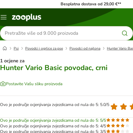
Besplatna dostava od 29,00 €**
Izbornik
Traži
proizvode
Psi
Povodci i ogrlice za pse
Povodci od najlona
Hunter Vario Bas
1 ocjene za
Hunter Vario Basic povodac, crni
Postavite Vašu sliku proizvoda
Ovo je područje ocjenjivanja zvjezdicama od nula do 5: 5.0/5
Ovo je područje ocjenjivanja zvjezdicama od nula do 5: 5/5
Ovo je područje ocjenjivanja zvjezdicama od nula do 5: 4/5
Ovo je područje ocjenjivanja zvjezdicama od nula do 5: 3/5