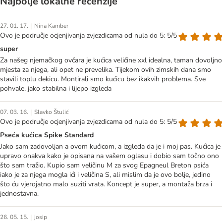
Najbolje lokalne recenzije
|
27. 01. 17.
Nina Kamber
Ovo je područje ocjenjivanja zvjezdicama od nula do 5: 5/5
super
Za našeg njemačkog ovčara je kućica veličine xxl idealna, taman dovoljno
mjesta za njega, ali opet ne prevelika. Tijekom ovih zimskih dana smo
stavili toplu dekicu. Montirali smo kućicu bez ikakvih problema. Sve
pohvale, jako stabilna i lijepo izgleda
|
07. 03. 16.
Slavko Štulić
Ovo je područje ocjenjivanja zvjezdicama od nula do 5: 5/5
Pseća kućica Spike Standard
Jako sam zadovoljan a ovom kućicom, a izgleda da je i moj pas. Kućica je
upravo onakva kako je opisana na vašem oglasu i dobio sam točno ono
što sam tražio. Kupio sam veličinu M za svog Epagneul Breton psića
iako je za njega mogla ići i veličina S, ali mislim da je ovo bolje, jedino
što ću vjerojatno malo suziti vrata. Koncept je super, a montaža brza i
jednostavna.
|
26. 05. 15.
josip