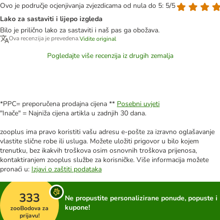
Ovo je područje ocjenjivanja zvjezdicama od nula do 5: 5/5
Lako za sastaviti i lijepo izgleda
Bilo je prilično lako za sastaviti i naš pas ga obožava.
Ova recenzija je prevedena.
Vidite original
Pogledajte više recenzija iz drugih zemalja
*PPC= preporučena prodajna cijena **
Posebni uvjeti
"Inače" = Najniža cijena artikla u zadnjih 30 dana.
zooplus ima pravo koristiti vašu adresu e-pošte za izravno oglašavanje
vlastite slične robe ili usluga. Možete uložiti prigovor u bilo kojem
trenutku, bez ikakvih troškova osim osnovnih troškova prijenosa,
kontaktiranjem zooplus službe za korisničke. Više informacija možete
pronaći u:
Izjavi o zaštiti podataka
333
Ne propustite personalizirane ponude, popuste i
kupone!
zooBodova za
prijavu!