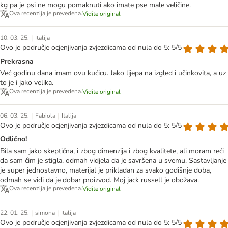
kg pa je psi ne mogu pomaknuti ako imate pse male veličine.
Ova recenzija je prevedena.
Vidite original
|
10. 03. 25.
Italija
Ovo je područje ocjenjivanja zvjezdicama od nula do 5: 5/5
Prekrasna
Već godinu dana imam ovu kućicu. Jako lijepa na izgled i učinkovita, a uz
to je i jako velika.
Ova recenzija je prevedena.
Vidite original
|
|
06. 03. 25.
Fabiola
Italija
Ovo je područje ocjenjivanja zvjezdicama od nula do 5: 5/5
Odlično!
Bila sam jako skeptična, i zbog dimenzija i zbog kvalitete, ali moram reći
da sam čim je stigla, odmah vidjela da je savršena u svemu. Sastavljanje
je super jednostavno, materijal je prikladan za svako godišnje doba,
odmah se vidi da je dobar proizvod. Moj jack russell je obožava.
Ova recenzija je prevedena.
Vidite original
|
|
22. 01. 25.
simona
Italija
Ovo je područje ocjenjivanja zvjezdicama od nula do 5: 5/5