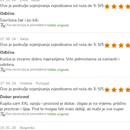
|
|
05. 10. 24.
Elisa
Italija
Ovo je područje ocjenjivanja zvjezdicama od nula do 5: 5/5
Odlično
Savršena čak i po kiši
Ova recenzija je prevedena.
Vidite original
|
17. 05. 24.
Italija
Ovo je područje ocjenjivanja zvjezdicama od nula do 5: 5/5
Odlična
Kućica je stvarno dobro napravljena. Vrlo jednostavna za sastaviti i
udobna.
Ova recenzija je prevedena.
Vidite original
|
|
17. 04. 24.
Andreia
Portugal
Ovo je područje ocjenjivanja zvjezdicama od nula do 5: 5/5
Dobar proizvod
Kupila sam XXL opciju i proizvod je dobar, stigao je na vrijeme, prilično
je prostran i lijep. Pod bi mogao biti malo deblji, ali inače je sve super.
Ova recenzija je prevedena.
Vidite original
|
15. 01. 24.
Bugarska