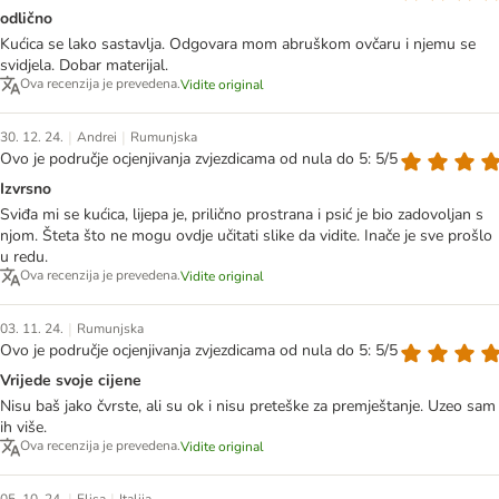
odlično
Kućica se lako sastavlja. Odgovara mom abruškom ovčaru i njemu se
svidjela. Dobar materijal.
Ova recenzija je prevedena.
Vidite original
|
|
30. 12. 24.
Andrei
Rumunjska
Ovo je područje ocjenjivanja zvjezdicama od nula do 5: 5/5
Izvrsno
Sviđa mi se kućica, lijepa je, prilično prostrana i psić je bio zadovoljan s
njom. Šteta što ne mogu ovdje učitati slike da vidite. Inače je sve prošlo
u redu.
Ova recenzija je prevedena.
Vidite original
|
03. 11. 24.
Rumunjska
Ovo je područje ocjenjivanja zvjezdicama od nula do 5: 5/5
Vrijede svoje cijene
Nisu baš jako čvrste, ali su ok i nisu preteške za premještanje. Uzeo sam
ih više.
Ova recenzija je prevedena.
Vidite original