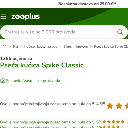
Besplatna dostava od 29,00 €**
Izbornik
Traži
proizvode
Psi
Kućice i kavezi za pse
S kosim krovom
Pseća kućica Spike Cl
1256 ocjene za
Pseća kućica Spike Classic
Postavite Vašu sliku proizvoda
Ovo je područje ocjenjivanja zvjezdicama od nula do 5: 4.6/5
Ovo je područje ocjenjivanja zvjezdicama od nula do 5: 5/5
(
Ovo je područje ocjenjivanja zvjezdicama od nula do 5: 4/5
(