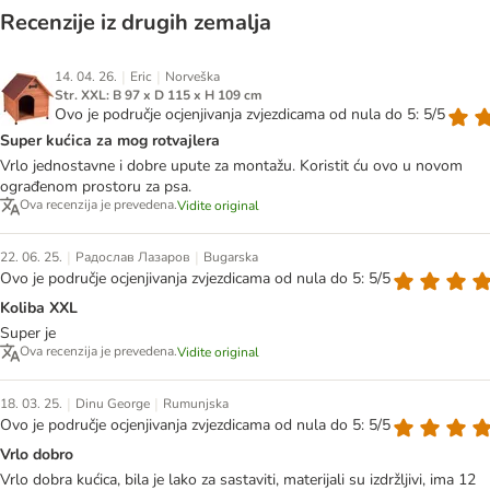
Recenzije iz drugih zemalja
|
|
14. 04. 26.
Eric
Norveška
Str. XXL: B 97 x D 115 x H 109 cm
Ovo je područje ocjenjivanja zvjezdicama od nula do 5: 5/5
Super kućica za mog rotvajlera
Vrlo jednostavne i dobre upute za montažu. Koristit ću ovo u novom
ograđenom prostoru za psa.
Ova recenzija je prevedena.
Vidite original
|
|
22. 06. 25.
Радослав Лазаров
Bugarska
Ovo je područje ocjenjivanja zvjezdicama od nula do 5: 5/5
Koliba XXL
Super je
Ova recenzija je prevedena.
Vidite original
|
|
18. 03. 25.
Dinu George
Rumunjska
Ovo je područje ocjenjivanja zvjezdicama od nula do 5: 5/5
Vrlo dobro
Vrlo dobra kućica, bila je lako za sastaviti, materijali su izdržljivi, ima 12