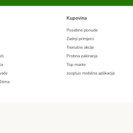
Kupovina
Posebne ponude
Zadnji primjerci
m
Trenutne akcije
ti
Probna pakiranja
ta
Top marke
vače
zooplus mobilna aplikacija
štima