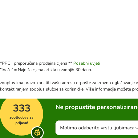
*PPC= preporučena prodajna cijena **
Posebni uvjeti
"Inače" = Najniža cijena artikla u zadnjih 30 dana.
zooplus ima pravo koristiti vašu adresu e-pošte za izravno oglašavanje vl
kontaktiranjem zooplus službe za korisničke. Više informacija možete pr
333
Ne propustite personalizira
zooBodova za
prijavu!
Molimo odaberite vrstu ljubimaca