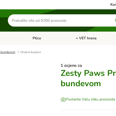
Kon
Traži
proizvode
Ptice
+ VET hrana
: Mačke
Pregled kategorija: Male životinje
Pregled kategorija: Ptice
s bundevom
Ocjena kupaca
1 ocjene za
Zesty Paws Pr
bundevom
Postavite Vašu sliku proizvoda