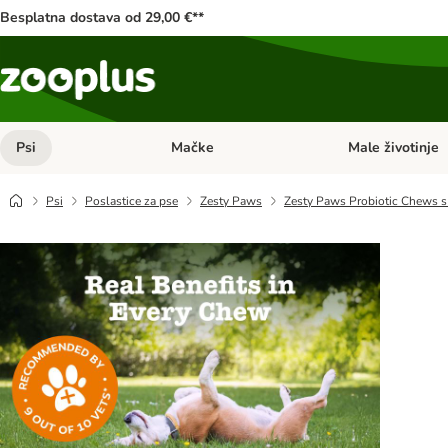
Besplatna dostava od 29,00 €**
Psi
Mačke
Male životinje
Pregled kategorija: Psi
Pregled kategorija
Psi
Poslastice za pse
Zesty Paws
Zesty Paws Probiotic Chews 