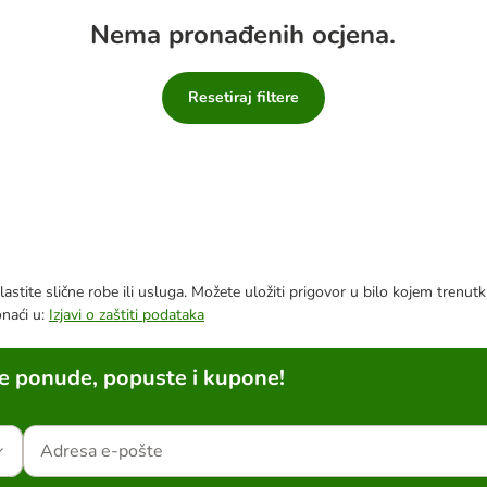
Nema pronađenih ocjena.
Resetiraj filtere
astite slične robe ili usluga. Možete uložiti prigovor u bilo kojem trenu
onaći u:
Izjavi o zaštiti podataka
ne ponude, popuste i kupone!