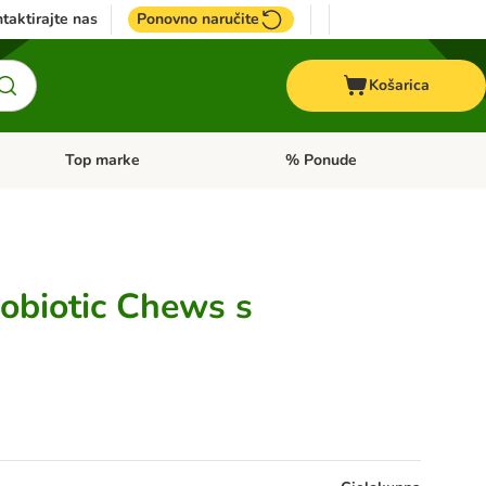
taktirajte nas
Ponovno naručite
Košarica
Top marke
% Ponude
Pregled kategorija: + VET hrana
Pregled kategorija: Top marke
obiotic Chews s