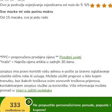
|
02. 09. 24.
Sanja
Ovo je područje ocjenjivanja zvjezdicama od nula do 5: 5/5
Sve macke mi vole purinu mokru
Od 15 macaka, sve je jedu rado
*PPC= preporučena prodajna cijena **
Posebni uvjeti
"Inače" = Najniža cijena artikla u zadnjih 30 dana.
zooplus ima pravo koristiti vašu adresu e-pošte za izravno oglašavanje
vlastite slične robe ili usluga. Možete uložiti prigovor u bilo kojem
trenutku, bez ikakvih troškova osim osnovnih troškova prijenosa,
kontaktiranjem zooplus službe za korisničke. Više informacija možete
pronaći u:
Izjavi o zaštiti podataka
333
Ne propustite personalizirane ponude, popuste i
kupone!
zooBodova za