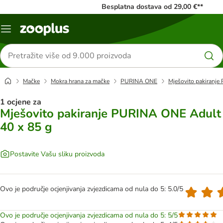
Besplatna dostava od 29,00 €**
Izbornik
Traži
proizvode
Mačke
Mokra hrana za mačke
PURINA ONE
Mješovito pakiranj
1 ocjene za
Mješovito pakiranje PURINA ONE Adult
40 x 85 g
Postavite Vašu sliku proizvoda
Ovo je područje ocjenjivanja zvjezdicama od nula do 5: 5.0/5
Ovo je područje ocjenjivanja zvjezdicama od nula do 5: 5/5