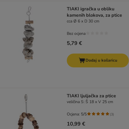
TIAKI igračka u obliku
kamenih blokova, za ptice
cca Ø 6 x D 30 cm
Bez ocjena
5,79 €
Dodaj u košaricu
TIAKI ljuljačka za ptice
veličina S: Š 18 x V 25 cm
Ocjena: 5/5
(
3
)
10,99 €