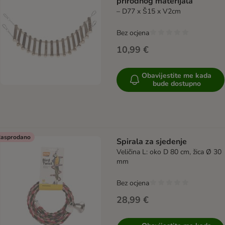
prirodnog materijala
– D77 x Š15 x V2cm
Bez ocjena
10,99 €
Obavijestite me kada
bude dostupno
asprodano
Spirala za sjedenje
Veličina L: oko D 80 cm, žica Ø 30
mm
Bez ocjena
28,99 €