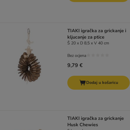
TIAKI igračka za grickanje i
kljucanje za ptice
Š 20 x D 8,5 x V 40 cm
Bez ocjena
9,79 €
Dodaj u košaricu
TIAKI igračka za grickanje
Husk Chewies