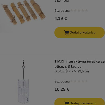
5 komada
Bez ocjena
4,19 €
Dodaj u košaricu
TIAKI interaktivna igračka za
ptice, s 3 ladice
D 5,5 x Š 7 x V 29,5 cm
Bez ocjena
10,29 €
Dodaj u košaricu