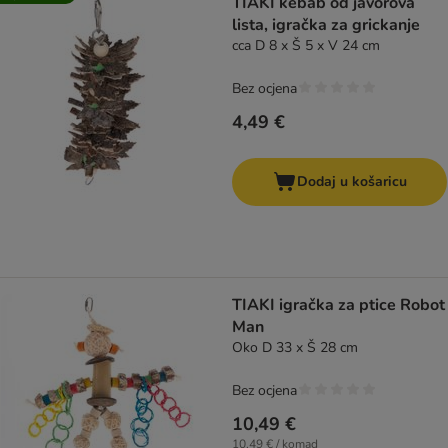
TIAKI kebab od javorova
lista, igračka za grickanje
cca D 8 x Š 5 x V 24 cm
Bez ocjena
4,49 €
Dodaj u košaricu
TIAKI igračka za ptice Robot
Man
Oko D 33 x Š 28 cm
Bez ocjena
10,49 €
10,49 € / komad