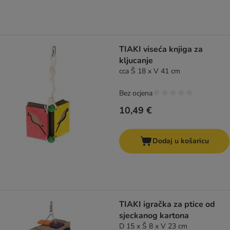
TIAKI viseća knjiga za
kljucanje
cca Š 18 x V 41 cm
Bez ocjena
10,49 €
Dodaj u košaricu
TIAKI igračka za ptice od
sjeckanog kartona
D 15 x Š 8 x V 23 cm