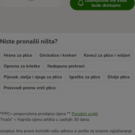
Obavijestite me kada
bude dostupno
Niste pronašli ništa?
Hrana za ptice
Grickalice i krekeri
Kavezi za ptice i volijeri
Oprema za krletke
Nadopuna prehrani
Pijesak, stelja i njega za ptice
Igračke za ptice
Divlje ptice
Proizvodi prema vrsti ptice
*PPC= preporučena prodajna cijena **
Posebni uvjeti
"Inače" = Najniža cijena artikla u zadnjih 30 dana.
zooplus ima pravo koristiti vašu adresu e-pošte za izravno oglašavanje