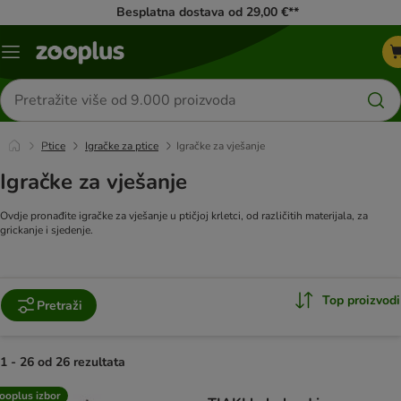
Besplatna dostava od 29,00 €**
Izbornik
Traži
proizvode
Ptice
Igračke za ptice
Igračke za vješanje
Igračke za vješanje
Ovdje pronađite igračke za vješanje u ptičjoj krletci, od različitih materijala, za
grickanje i sjedenje.
Top proizvodi
Pretraži
1 - 26 od 26 rezultata
artikli proizvoda su promijenjeni
ooplus izbor