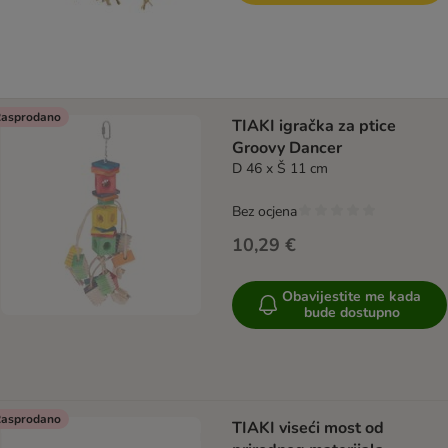
asprodano
TIAKI igračka za ptice
Groovy Dancer
D 46 x Š 11 cm
Bez ocjena
10,29 €
Obavijestite me kada
bude dostupno
asprodano
TIAKI viseći most od