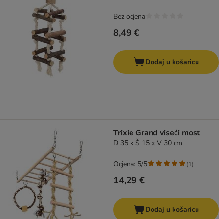
Bez ocjena
8,49 €
Dodaj u košaricu
Trixie Grand viseći most
D 35 x Š 15 x V 30 cm
Ocjena: 5/5
(
1
)
14,29 €
Dodaj u košaricu