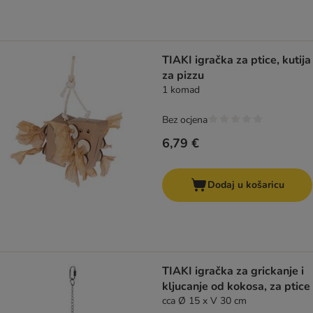
TIAKI igračka za ptice, kutija
za pizzu
1 komad
Bez ocjena
6,79 €
Dodaj u košaricu
TIAKI igračka za grickanje i
kljucanje od kokosa, za ptice
cca Ø 15 x V 30 cm