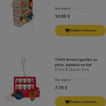
Bez ocjena
10,99 €
Dodaj u košaricu
TIAKI drvena igračka za
ptice, autobus na kat
D 13 x Š 11,5 x V 3 cm
Bez ocjena
7,79 €
Dodaj u košaricu