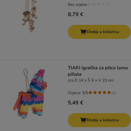
Bez ocjena
8,79 €
Dodaj u košaricu
TIAKI igračka za ptice lama
piñata
cca D 14 x Š 6 x V 23 cm
Ocjena: 5/5
(
1
)
5,49 €
Dodaj u košaricu