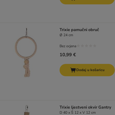
Trixie pamučni obruč
Ø 24 cm
Bez ocjena
10,99 €
Dodaj u košaricu
Trixie ljestveni okvir Gantry
D 40 x Š 12 x V 12 cm