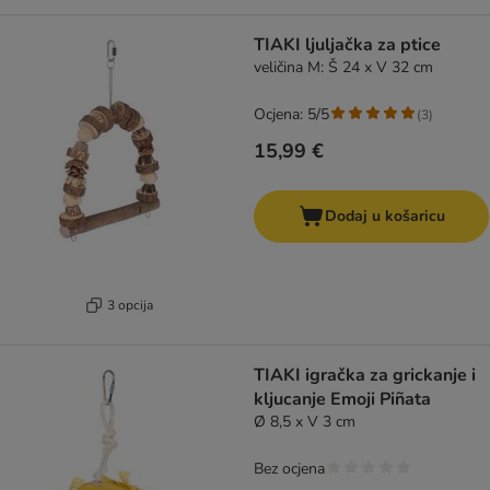
TIAKI ljuljačka za ptice
veličina M: Š 24 x V 32 cm
Ocjena: 5/5
(
3
)
15,99 €
Dodaj u košaricu
3 opcija
TIAKI igračka za grickanje i
kljucanje Emoji Piñata
Ø 8,5 x V 3 cm
Bez ocjena