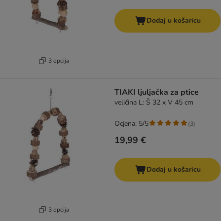
Dodaj u košaricu
3 opcija
TIAKI ljuljačka za ptice
veličina L: Š 32 x V 45 cm
Ocjena: 5/5
(
3
)
19,99 €
Dodaj u košaricu
3 opcija