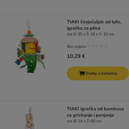
TIAKI čovječuljak od lufe,
igračka za ptice
cca D 30 x Š 16 x V 10 cm
Bez ocjena
10,29 €
Dodaj u košaricu
TIAKI igračka od bambusa
za grickanje i penjanje
cca Ø 14 x D 60 cm