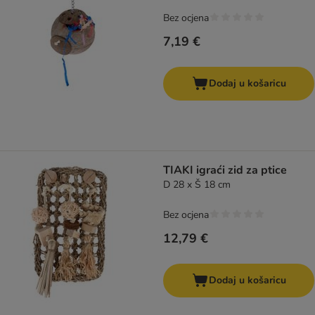
Bez ocjena
7,19 €
Dodaj u košaricu
TIAKI igraći zid za ptice
D 28 x Š 18 cm
Bez ocjena
12,79 €
Dodaj u košaricu