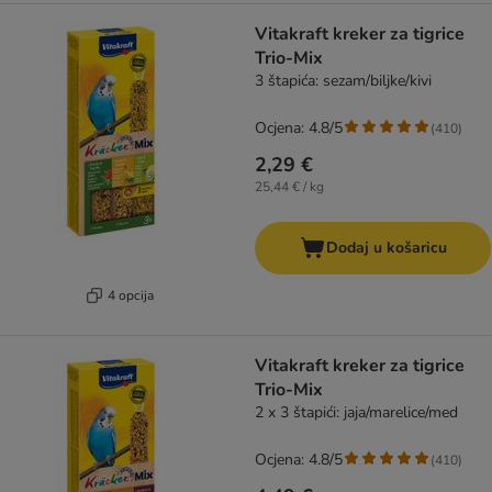
Vitakraft kreker za tigrice
Trio-Mix
3 štapića: sezam/biljke/kivi
Ocjena: 4.8/5
(
410
)
2,29 €
25,44 € / kg
Dodaj u košaricu
4 opcija
Vitakraft kreker za tigrice
Trio-Mix
2 x 3 štapići: jaja/marelice/med
Ocjena: 4.8/5
(
410
)