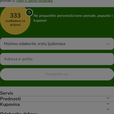
pronaći u:
Izjavi o zaštiti podataka
333
Ne propustite personalizirane ponude, popuste i
kupone!
zooBodova za
prijavu!
Molimo odaberite vrstu ljubimaca
Pretplatite se
Servis
Prednosti
Kupovina