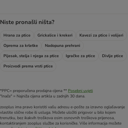
Niste pronašli ništa?
Hrana za ptice
Grickalice i krekeri
Kavezi za ptice i volijeri
Oprema za krletke
Nadopuna prehrani
Pijesak, stelja i njega za ptice
Igračke za ptice
Divlje ptice
Proizvodi prema vrsti ptice
*PPC= preporučena prodajna cijena **
Posebni uvjeti
"Inače" = Najniža cijena artikla u zadnjih 30 dana.
zooplus ima pravo koristiti vašu adresu e-pošte za izravno oglašavanje
vlastite slične robe ili usluga. Možete uložiti prigovor u bilo kojem
trenutku, bez ikakvih troškova osim osnovnih troškova prijenosa,
kontaktiranjem zooplus službe za korisničke. Više informacija možete