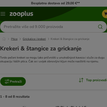
Besplatna dostava od 29,00 €**
Izbornik
Traži
proizvode
Ptice
Grickalice i krekeri
Krekeri & štangice za grickanje
Krekeri & štangice za grickanje
Tvrdo pečeni krekeri se mogu lako pričvrstiti u unutrašnjost kaveza i služe za dugu
okupaciju Vaših ptica. Čak se i uvijek obnovljivi kljun može naoštriti na njemu.
Top proizvodi
Pretraži
1 - 8 od 8 rezultata
artikli proizvoda su promijenjeni