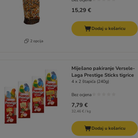
15,29 €
Dodaj u košaricu
2 opcija
Miješano pakiranje Versele-
Laga Prestige Sticks tigrice
4 x 2 štapića (240g)
Bez ocjena
7,79 €
32,46 € / kg
Dodaj u košaricu