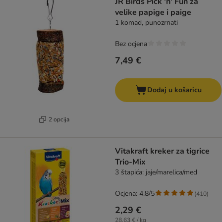
JR Birds Pick 'n' Fun za
velike papige i paige
1 komad, punozrnati
Bez ocjena
7,49 €
Dodaj u košaricu
2 opcija
Vitakraft kreker za tigrice
Trio-Mix
3 štapića: jaje/marelica/med
Ocjena: 4.8/5
(
410
)
2,29 €
28,63 € / kg