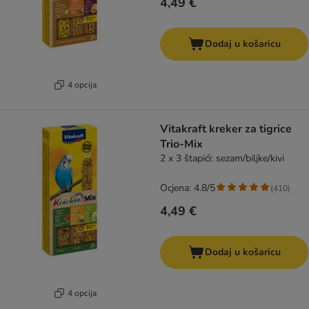
4,49 €
Dodaj u košaricu
4 opcija
Vitakraft kreker za tigrice
Trio-Mix
2 x 3 štapići: sezam/biljke/kivi
Ocjena: 4.8/5
(
410
)
4,49 €
Dodaj u košaricu
4 opcija