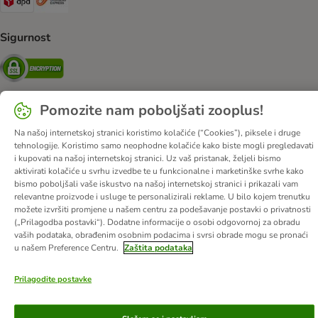
Sigurnost
Security
Pomozite nam poboljšati zooplus!
O nama
Karijere
Web stranica tvrtke
Impressum
DSA
Na našoj internetskoj stranici koristimo kolačiće (“Cookies”), piksele i druge
tehnologije. Koristimo samo neophodne kolačiće kako biste mogli pregledavati
Opći uvjeti poslovanja
Odustati od ugovora
Kontakt
i kupovati na našoj internetskoj stranici. Uz vaš pristanak, željeli bismo
Troškovi slanja i vrijeme dostave
Načini plaćanja
aktivirati kolačiće u svrhu izvedbe te u funkcionalne i marketinške svrhe kako
bismo poboljšali vaše iskustvo na našoj internetskoj stranici i prikazali vam
Propisi o uklanjanju otpada
Zaštita podataka
relevantne proizvode i usluge te personalizirali reklame. U bilo kojem trenutku
Izjava o pristupačnosti
možete izvršiti promjene u našem centru za podešavanje postavki o privatnosti
(„Prilagodba postavki“). Dodatne informacije o osobi odgovornoj za obradu
vaših podataka, obrađenim osobnim podacima i svrsi obrade mogu se pronaći
© zooplus SE
2026
u našem Preference Centru.
Zaštita podataka
Prilagodite postavke