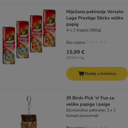
Miješano pakiranje Versele-
Laga Prestige Sticks velike
papig
4 x 2 štapića (560g)
Bez ocjena
15,99 €
28,55 € / kg
Dodaj u košaricu
JR Birds Pick 'n' Fun za
velike papige i paige
Ekonomično pakiranje: 2 x 1
komad punozrnati
Bez ocjena