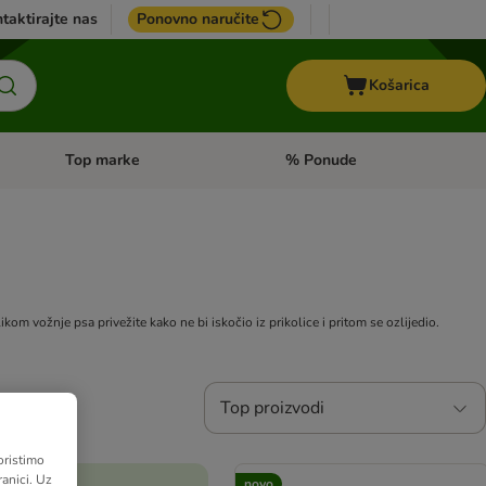
taktirajte nas
Ponovno naručite
Košarica
Top marke
% Ponude
Pregled kategorija: + VET hrana
Pregled kategorija: Top marke
kom vožnje psa privežite kako ne bi iskočio iz prikolice i pritom se ozlijedio.
Top proizvodi
oristimo
anici. Uz
novo