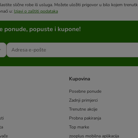
astite slične robe ili usluga. Možete uložiti prigovor u bilo kojem trenu
onaći u:
Izjavi o zaštiti podataka
ne ponude, popuste i kupone!
Kupovina
Posebne ponude
Zadnji primjerci
m
Trenutne akcije
ti
Probna pakiranja
ta
Top marke
vače
zooplus mobilna aplikacija