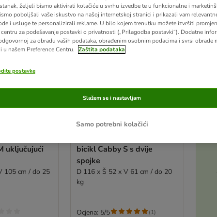
stanak, željeli bismo aktivirati kolačiće u svrhu izvedbe te u funkcionalne i marketin
ismo poboljšali vaše iskustvo na našoj internetskoj stranici i prikazali vam relevantn
ode i usluge te personalizirali reklame. U bilo kojem trenutku možete izvršiti promje
centru za podešavanje postavki o privatnosti („Prilagodba postavki“). Dodatne infor
odgovornoj za obradu vaših podataka, obrađenim osobnim podacima i svrsi obrade
i u našem Preference Centru.
Zaštita podataka
odite postavke
Slažem se i nastavljam
Samo potrebni kolačići
prikolica za
HAFENBANDE prikolica za
M uključujući
bicikl Cabby S s dvije
spojke
V 105 cm / do 25
D 116 x Š 52 x V 61 cm / do 20
kg
Ocjena: 5/5
(
1
)