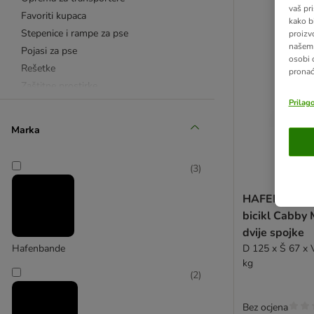
vaš pri
Favoriti kupaca
kako b
Stepenice i rampe za pse
proizv
našem 
Pojasi za pse
osobi 
Rešetke
pronać
Zaštitne prostirke
Ograde
Prilag
Transporteri za avion (IATA)
Marka
Kavezi
Transporteri
(
3
)
Sklopivi transporteri i torbe
HAFENBANDE 
Transporteri i kavezi za auto
bicikl Cabby 
dvije spojke
Sklopivi transporteri
D 125 x Š 67 x 
Hafenbande
kg
Posebno za male pse
(
2
)
Bez ocjena