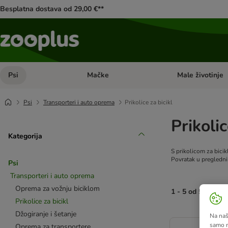
Besplatna dostava od 29,00 €**
Psi
Mačke
Male životinje
Pregled kategorija: Psi
Pregled kategorija
Psi
Transporteri i auto oprema
Prikolice za bicikl
Prikolic
Kategorija
S prikolicom za bicik
Povratak u pregledn
Psi
Transporteri i auto oprema
Oprema za vožnju biciklom
1 - 5 od 5 rezulta
Prikolice za bicikl
Džogiranje i šetanje
artikli proizvoda s
Na našo
samo n
Oprema za transportere