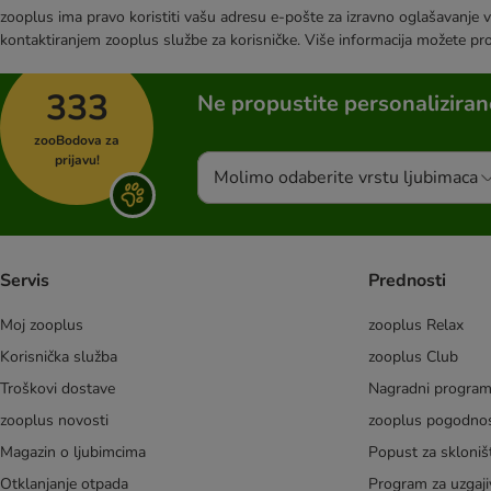
zooplus ima pravo koristiti vašu adresu e-pošte za izravno oglašavanje vl
kontaktiranjem zooplus službe za korisničke. Više informacija možete pr
333
Ne propustite personalizira
zooBodova za
prijavu!
Molimo odaberite vrstu ljubimaca
Servis
Prednosti
Moj zooplus
zooplus Relax
Korisnička služba
zooplus Club
Troškovi dostave
Nagradni progra
zooplus novosti
zooplus pogodnos
Magazin o ljubimcima
Popust za skloniš
Otklanjanje otpada
Program za uzgaji