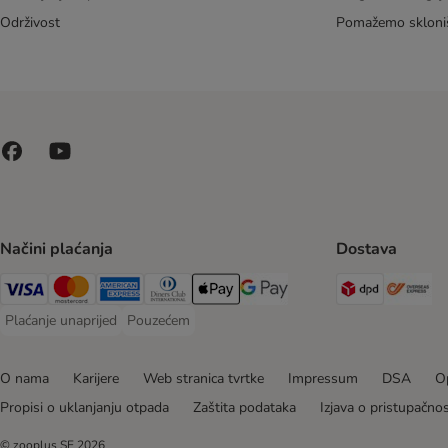
Održivost
Pomažemo skloni
Načini plaćanja
Dostava
DPD Ship
Ov
Visa Payment Method
MasterCard Payment Method
American Express Payment Method
Diners Club Payment Method
Payment Method
Google pay Payment Method
Plaćanje unaprijed
Pouzećem
Plaćanje unaprijed Payment Method
Pouzećem Payment Method
O nama
Karijere
Web stranica tvrtke
Impressum
DSA
Op
Propisi o uklanjanju otpada
Zaštita podataka
Izjava o pristupačnos
© zooplus SE
2026