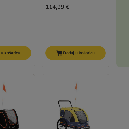
114,99 €
 u košaricu
Dodaj u košaricu