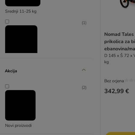
Srednji 11-25 kg
(
1
)
Nomad Tales 
prikolica za bi
ebanovina/ma
D 145 x Š 72 x 
kg
Veliki 26-44 kg
Akcija
Bez ocjena
(
2
)
342,99 €
Novi proizvodi