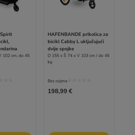
Spirit
HAFENBANDE prikolica za
cikl,
bicikl Cabby L uključujući
ndarina
dvije spojke
V 102 cm, do 45
D 155 x Š 74 x V 103 cm / do 45
kg
Bez ocjena
198,99 €