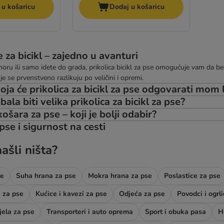
 u košaricu
Dodaj u košaricu
e za bicikl – zajedno u avanturi
moru ili samo idete do grada, prikolica bicikl za pse omogućuje vam da b
je se prvenstveno razlikuju po veličini i opremi.
oja će prikolica za bicikl za pse odgovarati mom
bala biti velika prikolica za bicikl za pse?
 košara za pse – koji je bolji odabir?
 pse i sigurnost na cesti
ašli ništa?
de
Suha hrana za pse
Mokra hrana za pse
Poslastice za pse
i za pse
Kućice i kavezi za pse
Odjeća za pse
Povodci i ogrl
ijela za pse
Transporteri i auto oprema
Sport i obuka pasa
H