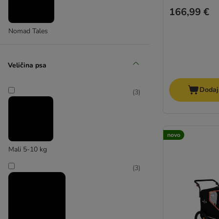
166,99 €
Nomad Tales
Veličina psa
Dodaj
(
3
)
novo
Mali 5-10 kg
(
3
)