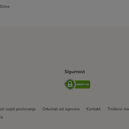
štima
Sigurnost
ping Method
erseas Shipping Method
Security
ći uvjeti poslovanja
Odustati od ugovora
Kontakt
Troškovi sla
ti