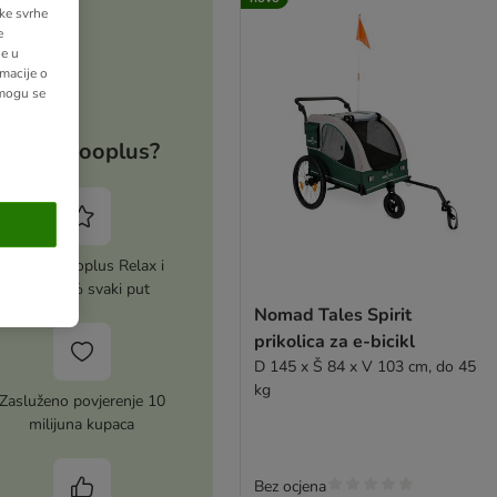
ške svrhe
e
ne u
macije o
 mogu se
Zašto zooplus?
Aktiviraj zooplus Relax i
uštedi 5% svaki put
Nomad Tales Spirit
prikolica za e-bicikl
D 145 x Š 84 x V 103 cm, do 45
kg
Zasluženo povjerenje 10
milijuna kupaca
Bez ocjena