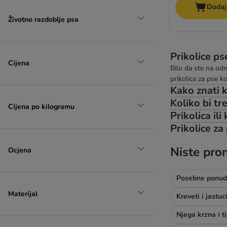
Dodaj
Životno razdoblje psa
Prikolice ps
Cijena
Bilo da ste na od
prikolica za pse ko
Kako znati k
Koliko bi tre
Cijena po kilogramu
Prikolica ili
Prikolice za
Niste pron
Ocjena
Posebne ponu
Materijal
Kreveti i jastuc
Njega krzna i t