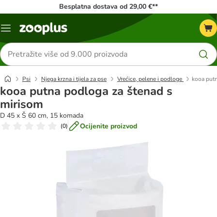
Besplatna dostava od 29,00 €**
Izbornik
Traži
proizvode
Psi
Njega krzna i tijela za pse
Vrećice, pelene i podloge
kooa putn
kooa putna podloga za štenad s
mirisom
D 45 x Š 60 cm, 15 komada
Ocijenite proizvod
(
0
)