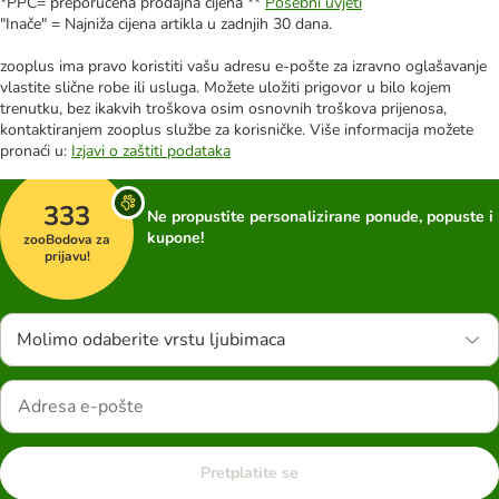
*PPC= preporučena prodajna cijena **
Posebni uvjeti
"Inače" = Najniža cijena artikla u zadnjih 30 dana.
zooplus ima pravo koristiti vašu adresu e-pošte za izravno oglašavanje
vlastite slične robe ili usluga. Možete uložiti prigovor u bilo kojem
trenutku, bez ikakvih troškova osim osnovnih troškova prijenosa,
kontaktiranjem zooplus službe za korisničke. Više informacija možete
pronaći u:
Izjavi o zaštiti podataka
333
Ne propustite personalizirane ponude, popuste i
kupone!
zooBodova za
prijavu!
Molimo odaberite vrstu ljubimaca
Pretplatite se