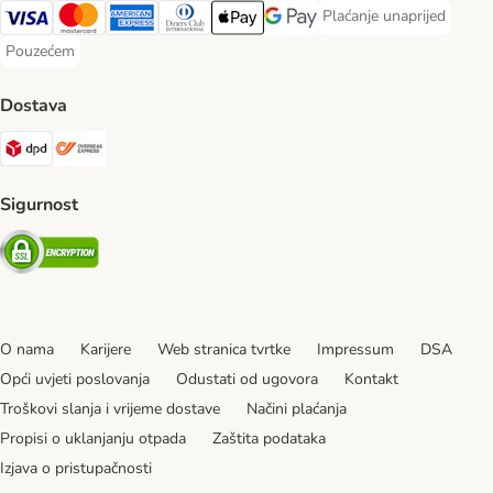
Plaćanje unaprijed
Plaćanje unaprijed Paym
Visa Payment Method
MasterCard Payment Method
American Express Payment Method
Diners Club Payment Method
Payment Method
Google pay Payment Method
Pouzećem
Pouzećem Payment Method
Dostava
DPD Shipping Method
Overseas Shipping Method
Sigurnost
Security
O nama
Karijere
Web stranica tvrtke
Impressum
DSA
Opći uvjeti poslovanja
Odustati od ugovora
Kontakt
Troškovi slanja i vrijeme dostave
Načini plaćanja
Propisi o uklanjanju otpada
Zaštita podataka
Izjava o pristupačnosti