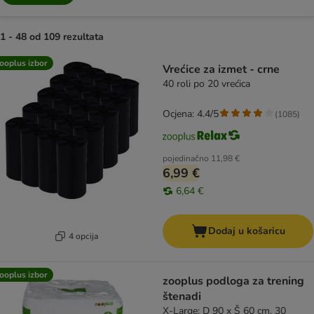
1 - 48 od 109 rezultata
artikli proizvoda su promijenjeni
ooplus izbor
Vrećice za izmet - crne
40 roli po 20 vrećica
Ocjena: 4.4/5
(
1085
)
pojedinačno
11,98 €
6,99 €
6,64 €
Dodaj u košaricu
4 opcija
ooplus izbor
zooplus podloga za trening
štenadi
X-Large: D 90 x Š 60 cm, 30