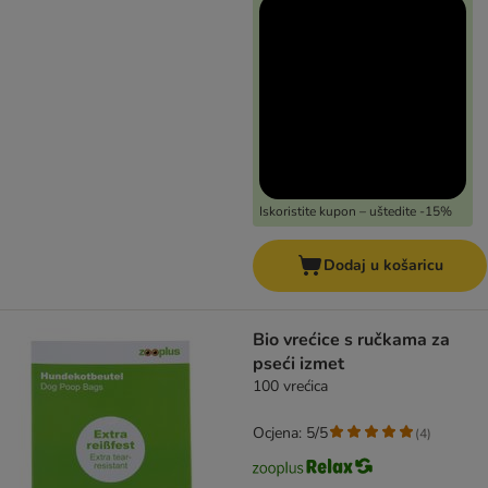
Iskoristite kupon – uštedite -15%
Dodaj u košaricu
Bio vrećice s ručkama za
pseći izmet
100 vrećica
Ocjena: 5/5
(
4
)