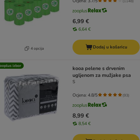
Ocjena: 3.7/5
(
1148
)
6,99 €
6,64 €
Dodaj u košaricu
4 opcija
ooplus izbor
kooa pelene s drvenim
ugljenom za mužjake psa
S
Ocjena: 4.8/5
(
93
)
8,99 €
8,54 €