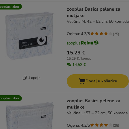
ooplus izbor
zooplus Basics pelene za
mužjake
Veličina M: 42 – 52 cm, 50 komada
Ocjena: 4.3/5
(
25
)
15,29 €
15,29 € / komad
14,53 €
4 opcija
Dodaj u košaricu
ooplus izbor
zooplus Basics pelene za
mužjake
Veličina L: 57 – 72 cm, 50 komada
Ocjena: 4.3/5
(
25
)