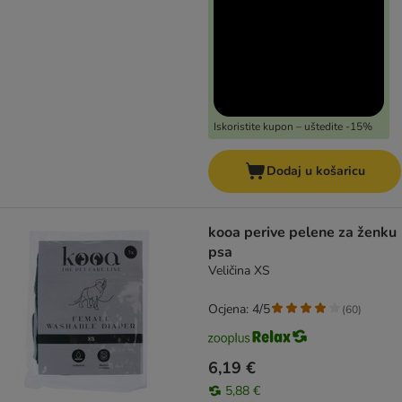
Iskoristite kupon – uštedite -15%
Dodaj u košaricu
kooa perive pelene za ženku
psa
Veličina XS
Ocjena: 4/5
(
60
)
6,19 €
5,88 €