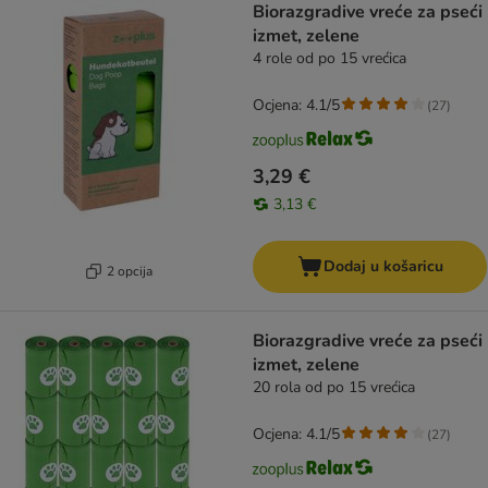
Biorazgradive vreće za pseći
izmet, zelene
4 role od po 15 vrećica
Ocjena: 4.1/5
(
27
)
3,29 €
3,13 €
Dodaj u košaricu
2 opcija
Biorazgradive vreće za pseći
izmet, zelene
20 rola od po 15 vrećica
Ocjena: 4.1/5
(
27
)