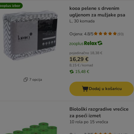
ooplus izbor
kooa pelene s drvenim
ugljenom za mužjake psa
L, 30 komada
Ocjena: 4.8/5
(
93
)
pojedinačno
18,38 €
16,29 €
8,15 € / komad
15,48 €
7 opcija
Dodaj u košaricu
Biološki razgradive vrećice
za pseći izmet
10 rola po 15 vrećica