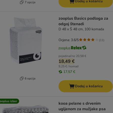
Dodaj u košaricu
7 opcija
zooplus Basics podloga za
odgoj štenadi
D 48 x Š 48 cm, 100 komada
Ocjena: 3.6/5
(
11
)
pojedinačno
20,58 €
18,49 €
9,25 € / komad
17,57 €
6 opcija
Dodaj u košaricu
ooplus izbor
kooa pelene s drvenim
ugljenom za mužjake psa