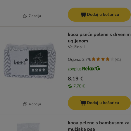
Dodaj u košaricu
7 opcija
kooa pseće pelene s drvenim
ugljenom
Veličina: L
Ocjena: 3.7/5
(
41
)
8,19 €
7,78 €
Dodaj u košaricu
4 opcija
kooa pelene s bambusom za
mužjaka psa