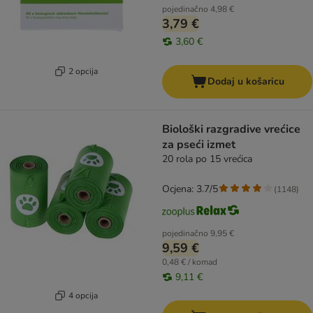
pojedinačno
4,98 €
3,79 €
3,60 €
2 opcija
Dodaj u košaricu
Biološki razgradive vrećice
za pseći izmet
20 rola po 15 vrećica
Ocjena: 3.7/5
(
1148
)
pojedinačno
9,95 €
9,59 €
0,48 € / komad
9,11 €
4 opcija