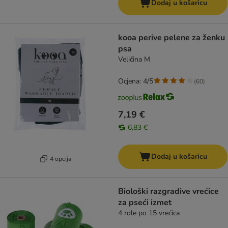
Dodaj u košaricu
kooa perive pelene za ženku
psa
Veličina M
Ocjena: 4/5
(
60
)
7,19 €
6,83 €
Dodaj u košaricu
4 opcija
Biološki razgradive vrećice
za pseći izmet
4 role po 15 vrećica