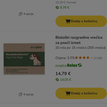
10,29 € / komad
9,78 €
4 opcija
Dodaj u košaricu
Biološki razgradive vrećice
za pseći izmet
20 rola po 15 vrećica (300 vrećica)
Ocjena: 3.7/5
(
1148
)
14,79 €
14,05 €
Dodaj u košaricu
4 opcija