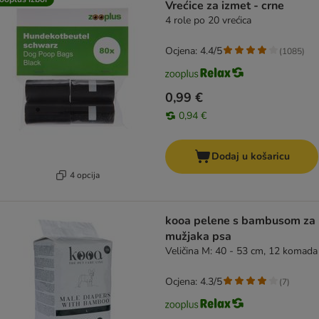
Vrećice za izmet - crne
4 role po 20 vrećica
Ocjena: 4.4/5
(
1085
)
0,99 €
0,94 €
Dodaj u košaricu
4 opcija
kooa pelene s bambusom za
mužjaka psa
Veličina M: 40 - 53 cm, 12 komada
Ocjena: 4.3/5
(
7
)