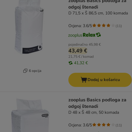
zooplus Basics podloga za
odgoj štenadi
D 71,5 x Š 86,5 cm, 100 komada
Ocjena: 3.6/5
(
11
)
pojedinačno
45,98 €
43,49 €
21,75 € / komad
41,32 €
6 opcija
Dodaj u košaricu
zooplus Basics podloga za
odgoj štenadi
D 48 x Š 48 cm, 50 komada
Ocjena: 3.6/5
(
11
)