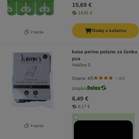
15,69 €
14,91 €
Dodaj u košaricu
2 opcija
kooa perive pelene za ženku
psa
Veličina S
Ocjena: 4/5
(
60
)
6,49 €
6,17 €
4 opcija