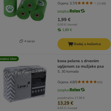
Ocjena: 3.7/5
(
1148
)
1,99 €
0,50 € / komad
1,89 €
4 opcija
Dodaj u košaricu
ooplus izbor
kooa pelene s drvenim
ugljenom za mužjake psa
S, 30 komada
Ocjena: 4.8/5
(
93
)
pojedinačno
17,98 €
13,29 €
6,65 € / komad