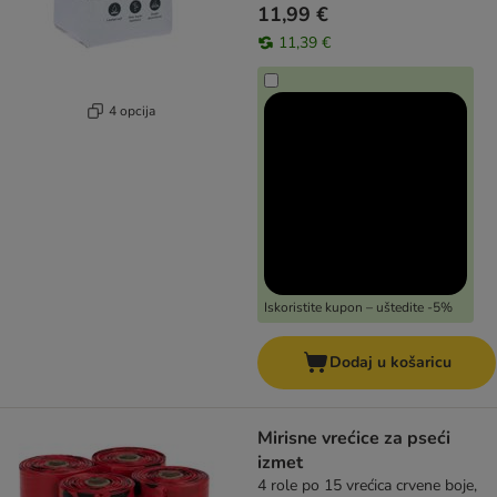
11,99 €
11,39 €
4 opcija
Iskoristite kupon – uštedite -5%
Dodaj u košaricu
Mirisne vrećice za pseći
izmet
4 role po 15 vrećica crvene boje,