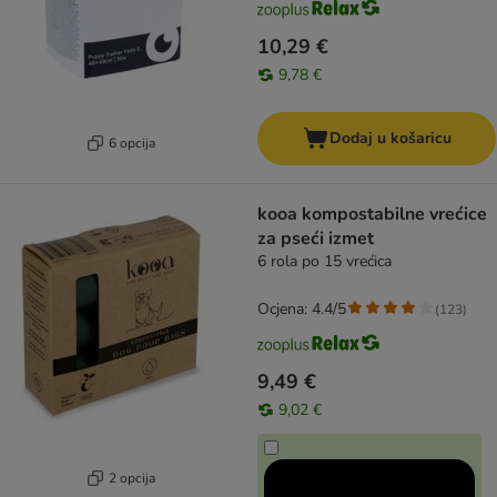
10,29 €
9,78 €
Dodaj u košaricu
6 opcija
kooa kompostabilne vrećice
za pseći izmet
6 rola po 15 vrećica
Ocjena: 4.4/5
(
123
)
9,49 €
9,02 €
2 opcija