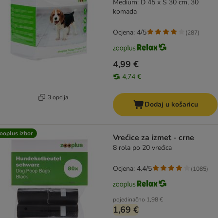
Medium: D 45 x Š 30 cm, 30
komada
Ocjena: 4/5
(
287
)
4,99 €
4,74 €
3 opcija
Dodaj u košaricu
ooplus izbor
Vrećice za izmet - crne
8 rola po 20 vrećica
Ocjena: 4.4/5
(
1085
)
pojedinačno
1,98 €
1,69 €