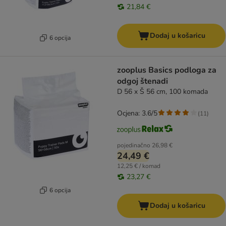
21,84 €
Dodaj u košaricu
6 opcija
zooplus Basics podloga za
odgoj štenadi
D 56 x Š 56 cm, 100 komada
Ocjena: 3.6/5
(
11
)
pojedinačno
26,98 €
24,49 €
12,25 € / komad
23,27 €
6 opcija
Dodaj u košaricu