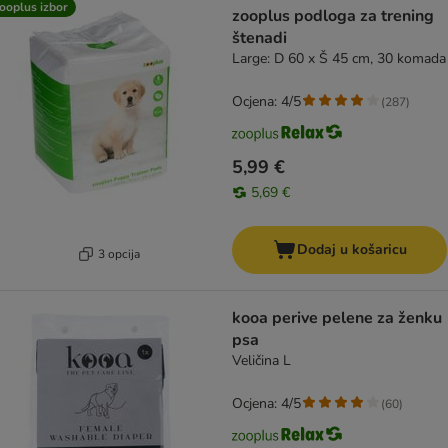
ooplus izbor
zooplus podloga za trening
štenadi
Large: D 60 x Š 45 cm, 30 komada
Ocjena: 4/5
(
287
)
5,99 €
5,69 €
Dodaj u košaricu
3 opcija
kooa perive pelene za ženku
psa
Veličina L
Ocjena: 4/5
(
60
)