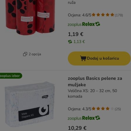
ruža
Ocjena: 4.6/5
(
178
)
1,19 €
1,13 €
2 opcija
Dodaj u košaricu
ooplus izbor
zooplus Basics pelene za
mužjake
Veličina XS: 20 – 32 cm, 50
komada
Ocjena: 4.3/5
(
25
)
10,29 €