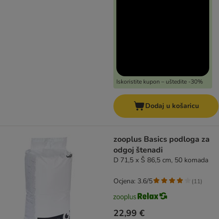
Iskoristite kupon – uštedite -30%
Dodaj u košaricu
zooplus Basics podloga za
odgoj štenadi
D 71,5 x Š 86,5 cm, 50 komada
Ocjena: 3.6/5
(
11
)
22,99 €