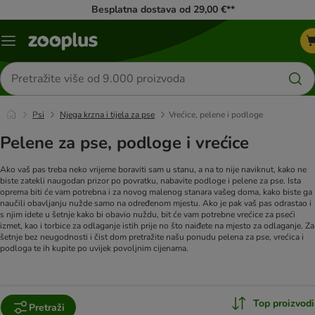
Besplatna dostava od 29,00 €**
Izbornik
Traži
proizvode
Psi
Njega krzna i tijela za pse
Vrećice, pelene i podloge
Pelene za pse, podloge i vrećice
Ako vaš pas treba neko vrijeme boraviti sam u stanu, a na to nije naviknut, kako ne
biste zatekli naugodan prizor po povratku, nabavite podloge i pelene za pse. Ista
oprema biti će vam potrebna i za novog malenog stanara vašeg doma, kako biste ga
naučili obavljanju nužde samo na određenom mjestu. Ako je pak vaš pas odrastao i
s njim idete u šetnje kako bi obavio nuždu, bit će vam potrebne vrećice za pseći
izmet, kao i torbice za odlaganje istih prije no što naiđete na mjesto za odlaganje.
Za
šetnje bez neugodnosti i čist dom pretražite našu ponudu pelena za pse, vrećica i
podloga te ih kupite po uvijek povoljnim cijenama.
Top proizvodi
Pretraži