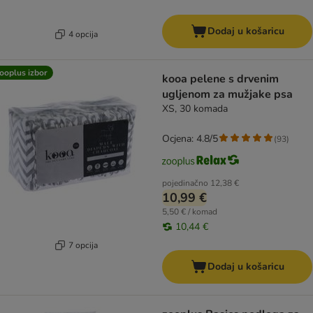
Dodaj u košaricu
4 opcija
ooplus izbor
kooa pelene s drvenim
ugljenom za mužjake psa
XS, 30 komada
Ocjena: 4.8/5
(
93
)
pojedinačno
12,38 €
10,99 €
5,50 € / komad
10,44 €
7 opcija
Dodaj u košaricu