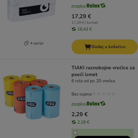
17,29 €
17,29 € / komad
16,43 €
4 opcija
Dodaj u košaricu
TIAKI raznobojne vrećice za
pseći izmet
6 rola od po 20 vrećica
Bez ocjena
2,29 €
2,18 €