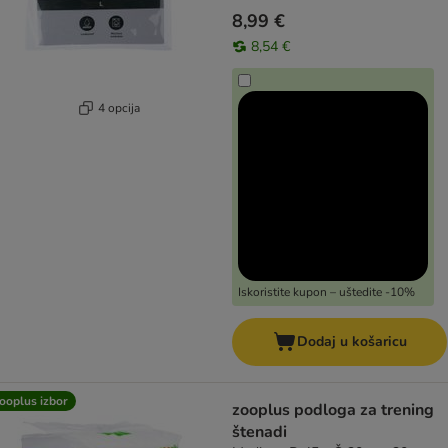
8,99 €
8,54 €
4 opcija
Iskoristite kupon – uštedite -10%
Dodaj u košaricu
ooplus izbor
zooplus podloga za trening
štenadi