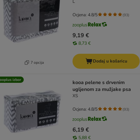
L
Ocjena: 4.8/5
(
93
)
9,19 €
8,73 €
Dodaj u košaricu
7 opcija
ooplus izbor
kooa pelene s drvenim
ugljenom za mužjake psa
XS
Ocjena: 4.8/5
(
93
)
6,19 €
5,88 €