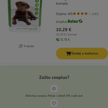
komada
Ocjena: 4/5
(
287
)
10,29 €
10,29 € / komad
9,78 €
3 opcija
Dodaj u košaricu
Zašto zooplus?
Aktiviraj zooplus Relax i uštedi 5% svaki put