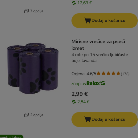
12,63 €
7 opcija
Dodaj u košaricu
Mirisne vrećice za pseći
izmet
4 role po 15 vrećica ljubičaste
boje, lavanda
Ocjena: 4.6/5
(
178
)
2,99 €
2,84 €
2 opcija
Dodaj u košaricu
ooplus izbor