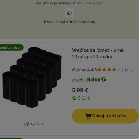
Zasluženo povjerenje 10 milijuna kupaca
Izbor od preko 9000 proizvoda
ooplus izbor
Vrećice za izmet - crne
20 rola po 20 vrećica
Ocjena: 4.4/5
(
1085
)
5,99 €
5,69 €
Dodaj u košaricu
4 opcija