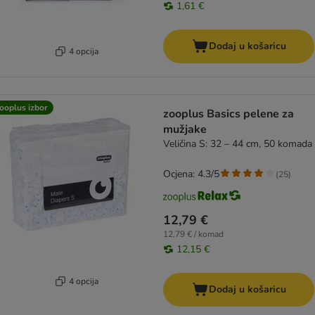
1,61 €
Dodaj u košaricu
4 opcija
ooplus izbor
zooplus Basics pelene za
mužjake
Veličina S: 32 – 44 cm, 50 komada
Ocjena: 4.3/5
(
25
)
12,79 €
12,79 € / komad
12,15 €
4 opcija
Dodaj u košaricu