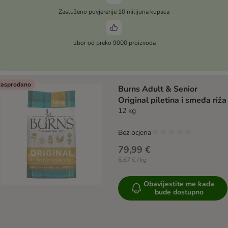
Zasluženo povjerenje 10 milijuna kupaca
Izbor od preko 9000 proizvoda
asprodano
Burns Adult & Senior
Original piletina i smeđa riža
12 kg
Bez ocjena
79,99 €
6,67 € / kg
Obavijestite me kada
bude dostupno