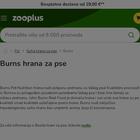
Besplatna dostava od 29,00 €**
Izbornik
Traži
proizvode
Psi
Suha hrana za pse
Burns
Burns hrana za pse
Burns Pet Nutrition hrana nudi potpunu prehranu za Vašeg psa! Kvalitetni proizvodi
iz Burnsa su prilagođeni posebnim potrebama Vašeg psa i time čine temelj za
zdravu prehranu. John Burns Real Food je domaća hrana i sve vrste ove hrane su po
kvaliteti iznad kvalitete uobičajene pseće hrane. Burns nudi isključivo
hipoalergensku suhu hranu bez umjetnih aroma, boja ili konzervansa.
Za više informacija o Bozita hrani za pse, kliknite
ovdje
.