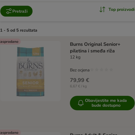
Top proizvodi
Pretraži
1 - 5 od 5 rezultata
artikli proizvoda su promijenjeni
asprodano
Burns Original Senior+
piletina i smeđa riža
12 kg
Bez ocjena
79,99 €
6,67 € / kg
Obavijestite me kada
bude dostupno
asprodano