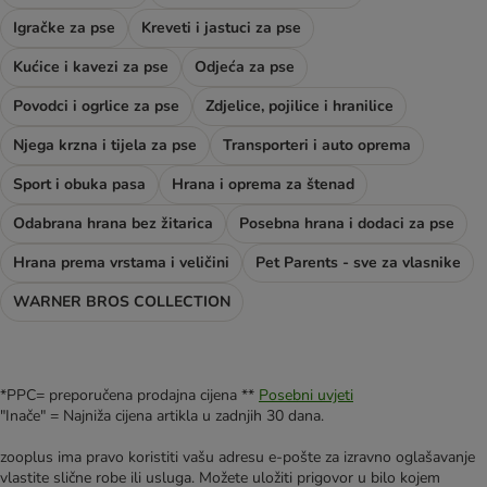
Igračke za pse
Kreveti i jastuci za pse
Kućice i kavezi za pse
Odjeća za pse
Povodci i ogrlice za pse
Zdjelice, pojilice i hranilice
Njega krzna i tijela za pse
Transporteri i auto oprema
Sport i obuka pasa
Hrana i oprema za štenad
Odabrana hrana bez žitarica
Posebna hrana i dodaci za pse
Hrana prema vrstama i veličini
Pet Parents - sve za vlasnike
WARNER BROS COLLECTION
*PPC= preporučena prodajna cijena **
Posebni uvjeti
"Inače" = Najniža cijena artikla u zadnjih 30 dana.
zooplus ima pravo koristiti vašu adresu e-pošte za izravno oglašavanje
vlastite slične robe ili usluga. Možete uložiti prigovor u bilo kojem