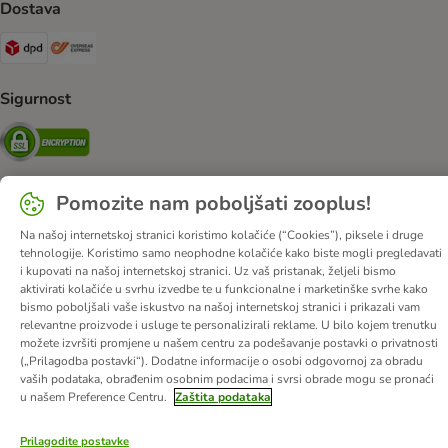
Dostava
DPD Shipping Method
Overseas Shipping Method
Sigurnost
Security
Pomozite nam poboljšati zooplus!
O nama
Karijere
Web stranica tvrtke
Impressum
DSA
Na našoj internetskoj stranici koristimo kolačiće (“Cookies”), piksele i druge
tehnologije. Koristimo samo neophodne kolačiće kako biste mogli pregledavati
Opći uvjeti poslovanja
Odustati od ugovora
Kontakt
i kupovati na našoj internetskoj stranici. Uz vaš pristanak, željeli bismo
Troškovi slanja i vrijeme dostave
Načini plaćanja
aktivirati kolačiće u svrhu izvedbe te u funkcionalne i marketinške svrhe kako
bismo poboljšali vaše iskustvo na našoj internetskoj stranici i prikazali vam
Propisi o uklanjanju otpada
Zaštita podataka
relevantne proizvode i usluge te personalizirali reklame. U bilo kojem trenutku
Izjava o pristupačnosti
možete izvršiti promjene u našem centru za podešavanje postavki o privatnosti
(„Prilagodba postavki“). Dodatne informacije o osobi odgovornoj za obradu
© zooplus SE
2026
vaših podataka, obrađenim osobnim podacima i svrsi obrade mogu se pronaći
u našem Preference Centru.
Zaštita podataka
Prilagodite postavke