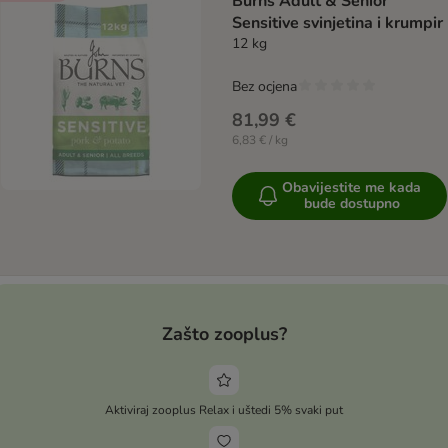
Burns Adult & Senior
Sensitive svinjetina i krumpir
12 kg
Bez ocjena
81,99 €
6,83 € / kg
Obavijestite me kada
bude dostupno
Zašto zooplus?
Aktiviraj zooplus Relax i uštedi 5% svaki put