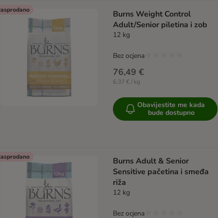
asprodano
Burns Weight Control
Adult/Senior piletina i zob
12 kg
Bez ocjena
76,49 €
6,37 € / kg
Obavijestite me kada
bude dostupno
asprodano
Burns Adult & Senior
Sensitive pačetina i smeđa
riža
12 kg
Bez ocjena