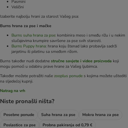
Pasmini
Veličini
Izaberite najbolju hrani za starost Vašeg psa:
Burns hrana za pse i mačke
Burns suha hrana za pse
: kombinira meso i smeđu rižu i u nekim
slučajevima krumpire savršene za pse svih starosti.
Burns Puppy hrana
: hrana koju štenad lako probavlja sadrži
janjetinu ili piletinu sa smeđom rižom.
Burns također nudi dodatne
stručne savjete i videe proizvoda
koji
mogu pomoći u odabiru prave hrane za Vašeg ljubimca.
Također možete potražiti naše
zooplus ponude
s kojima možete uštediti
na sljedećoj kupnji.
Natrag na vrh
Niste pronašli ništa?
Posebne ponude
Suha hrana za pse
Mokra hrana za pse
Poslastice za pse
Probna pakiranja od 0,79 €