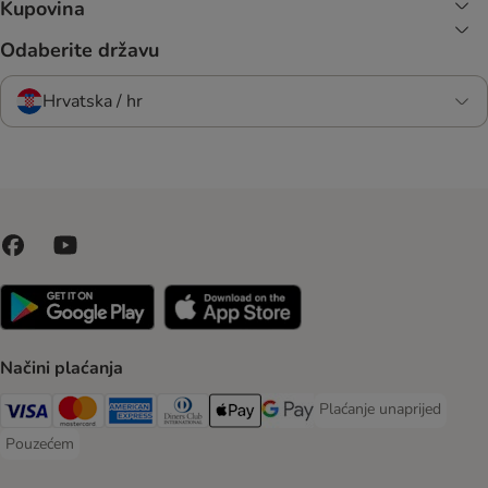
Kupovina
Odaberite državu
Hrvatska / hr
Načini plaćanja
Plaćanje unaprijed
Plaćanje unaprijed Paym
Visa Payment Method
MasterCard Payment Method
American Express Payment Method
Diners Club Payment Method
Payment Method
Google pay Payment Method
Pouzećem
Pouzećem Payment Method