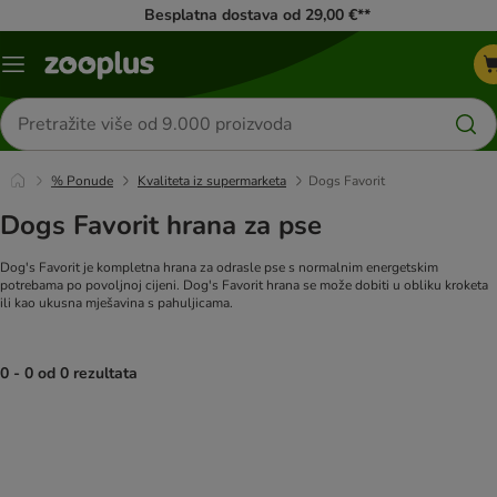
Besplatna dostava od 29,00 €**
Izbornik
Traži
proizvode
% Ponude
Kvaliteta iz supermarketa
Dogs Favorit
Dogs Favorit hrana za pse
Dog's Favorit je kompletna hrana za odrasle pse s normalnim energetskim
potrebama po povoljnoj cijeni. Dog's Favorit hrana se može dobiti u obliku kroketa
ili kao ukusna mješavina s pahuljicama.
0 - 0 od 0 rezultata
artikli proizvoda su promijenjeni