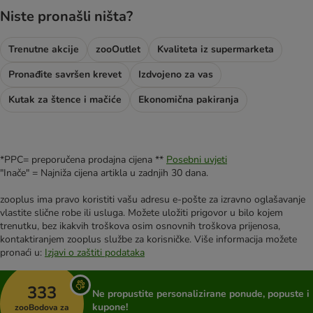
Niste pronašli ništa?
Trenutne akcije
zooOutlet
Kvaliteta iz supermarketa
Pronađite savršen krevet
Izdvojeno za vas
Kutak za štence i mačiće
Ekonomična pakiranja
*PPC= preporučena prodajna cijena **
Posebni uvjeti
"Inače" = Najniža cijena artikla u zadnjih 30 dana.
zooplus ima pravo koristiti vašu adresu e-pošte za izravno oglašavanje
vlastite slične robe ili usluga. Možete uložiti prigovor u bilo kojem
trenutku, bez ikakvih troškova osim osnovnih troškova prijenosa,
kontaktiranjem zooplus službe za korisničke. Više informacija možete
pronaći u:
Izjavi o zaštiti podataka
333
Ne propustite personalizirane ponude, popuste i
kupone!
zooBodova za