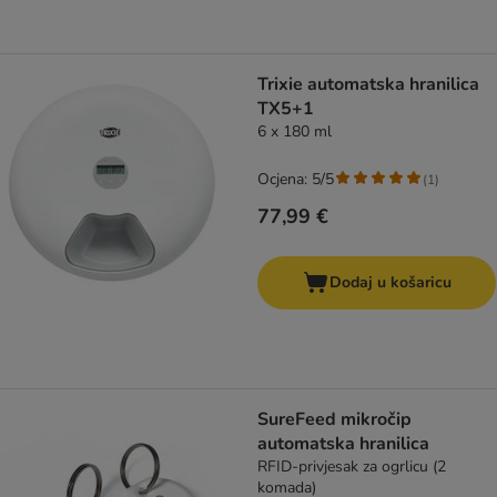
Trixie automatska hranilica
TX5+1
6 x 180 ml
Ocjena: 5/5
(
1
)
77,99 €
Dodaj u košaricu
SureFeed mikročip
automatska hranilica
RFID-privjesak za ogrlicu (2
komada)