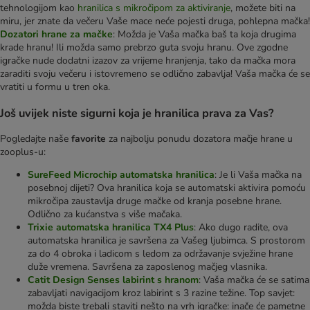
tehnologijom kao
hranilica s mikročipom za aktiviranje
, možete biti na
miru, jer znate da večeru Vaše mace neće pojesti druga, pohlepna mačka!
Dozatori hrane za mačke
: Možda je Vaša mačka baš ta koja drugima
krade hranu! Ili možda samo prebrzo guta svoju hranu. Ove zgodne
igračke nude dodatni izazov za vrijeme hranjenja, tako da mačka mora
zaraditi svoju večeru i istovremeno se odlično zabavlja! Vaša mačka će se
vratiti u formu u tren oka.
Još uvijek niste sigurni koja je hranilica prava za Vas?
Pogledajte naše
favorite
za najbolju ponudu dozatora mačje hrane u
zooplus-u:
SureFeed Microchip automatska hranilica
: Je li Vaša mačka na
posebnoj dijeti? Ova hranilica koja se automatski aktivira pomoću
mikročipa zaustavlja druge mačke od kranja posebne hrane.
Odlično za kućanstva s više mačaka.
Trixie automatska hranilica TX4 Plus
: Ako dugo radite, ova
automatska hranilica je savršena za Vašeg ljubimca. S prostorom
za do 4 obroka i ladicom s ledom za održavanje svježine hrane
duže vremena. Savršena za zaposlenog mačjeg vlasnika.
Catit Design Senses labirint s hranom
: Vaša mačka će se satima
zabavljati navigacijom kroz labirint s 3 razine težine. Top savjet:
možda biste trebali staviti nešto na vrh igračke: inače će pametne