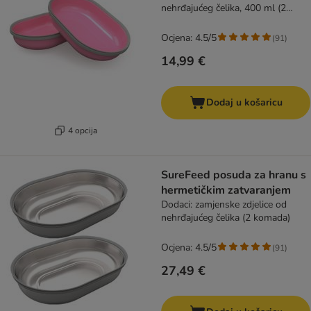
nehrđajućeg čelika, 400 ml (2
komada), ružičasta
Ocjena: 4.5/5
(
91
)
14,99 €
Dodaj u košaricu
4 opcija
SureFeed posuda za hranu s
hermetičkim zatvaranjem
Dodaci: zamjenske zdjelice od
nehrđajućeg čelika (2 komada)
Ocjena: 4.5/5
(
91
)
27,49 €