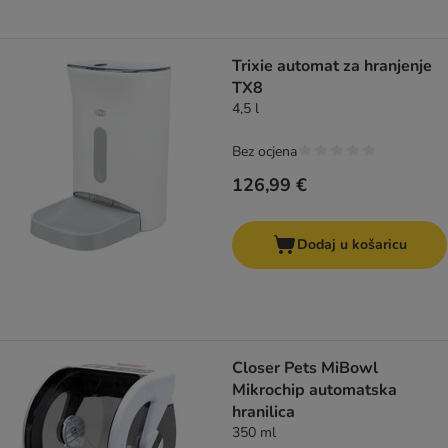
Trixie automat za hranjenje
TX8
4,5 l
Bez ocjena
126,99 €
Dodaj u košaricu
Closer Pets MiBowl
Mikrochip automatska
hranilica
350 ml