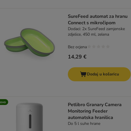
SureFeed automat za hranu
Connect s mikročipom
Dodaci: 2x SureFeed zamjenske
zdjelice, 450 ml, zelena
Bez ocjena
14,29 €
Dodaj u košaricu
ovo
Petlibro Granary Camera
Monitoring Feeder
automatska hranilica
Do 5 l suhe hrane