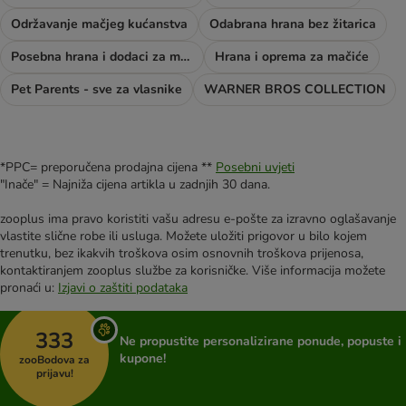
Održavanje mačjeg kućanstva
Odabrana hrana bez žitarica
Posebna hrana i dodaci za mačke
Hrana i oprema za mačiće
Pet Parents - sve za vlasnike
WARNER BROS COLLECTION
*PPC= preporučena prodajna cijena **
Posebni uvjeti
"Inače" = Najniža cijena artikla u zadnjih 30 dana.
zooplus ima pravo koristiti vašu adresu e-pošte za izravno oglašavanje
vlastite slične robe ili usluga. Možete uložiti prigovor u bilo kojem
trenutku, bez ikakvih troškova osim osnovnih troškova prijenosa,
kontaktiranjem zooplus službe za korisničke. Više informacija možete
pronaći u:
Izjavi o zaštiti podataka
333
Ne propustite personalizirane ponude, popuste i
kupone!
zooBodova za
prijavu!