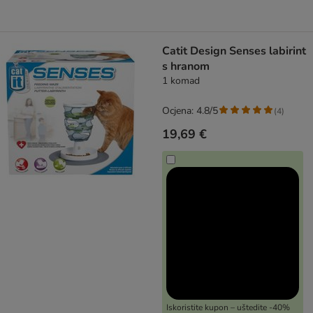
Catit Design Senses labirint
s hranom
1 komad
Ocjena: 4.8/5
(
4
)
19,69 €
Iskoristite kupon – uštedite -40%