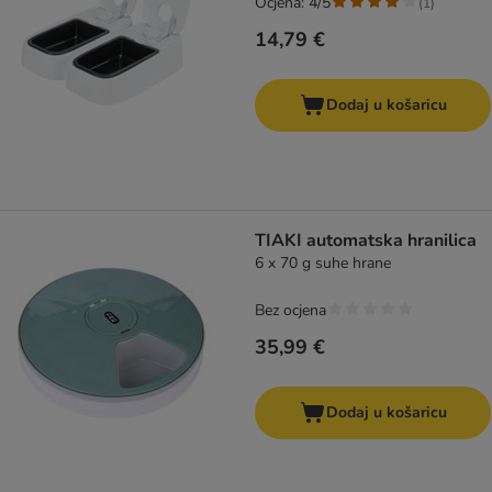
Ocjena: 4/5
(
1
)
14,79 €
Dodaj u košaricu
TIAKI automatska hranilica
6 x 70 g suhe hrane
Bez ocjena
35,99 €
Dodaj u košaricu