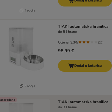
Dodaj u košaricu
4 opcija
TIAKI automatska hranilica
do 5 l hrane
Ocjena: 3.3/5
(
22
)
98,99 €
Dodaj u košaricu
2 opcija
asprodano
TIAKI automatska hranilica
do 3 l hrane