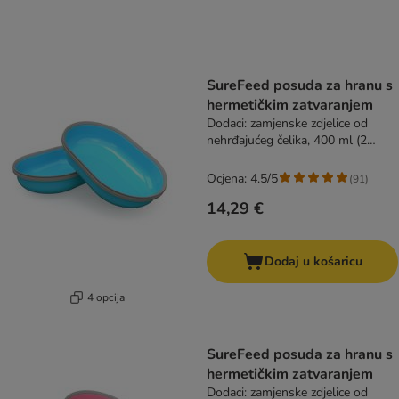
SureFeed posuda za hranu s
hermetičkim zatvaranjem
Dodaci: zamjenske zdjelice od
nehrđajućeg čelika, 400 ml (2
komada), plava
Ocjena: 4.5/5
(
91
)
14,29 €
Dodaj u košaricu
4 opcija
SureFeed posuda za hranu s
hermetičkim zatvaranjem
Dodaci: zamjenske zdjelice od