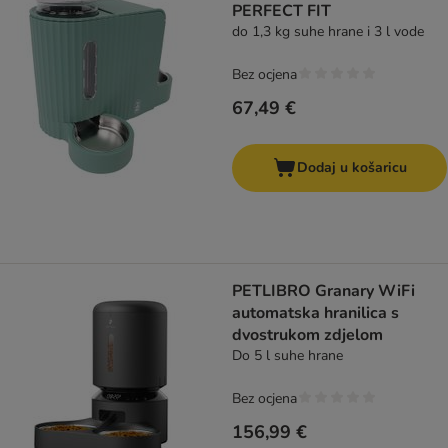
PERFECT FIT
do 1,3 kg suhe hrane i 3 l vode
Bez ocjena
67,49 €
Dodaj u košaricu
PETLIBRO Granary WiFi
automatska hranilica s
dvostrukom zdjelom
Do 5 l suhe hrane
Bez ocjena
156,99 €