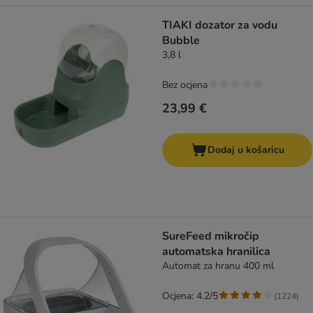
TIAKI dozator za vodu
Bubble
3,8 l
Bez ocjena
23,99 €
Dodaj u košaricu
SureFeed mikročip
automatska hranilica
Automat za hranu 400 ml
Ocjena: 4.2/5
(
1224
)