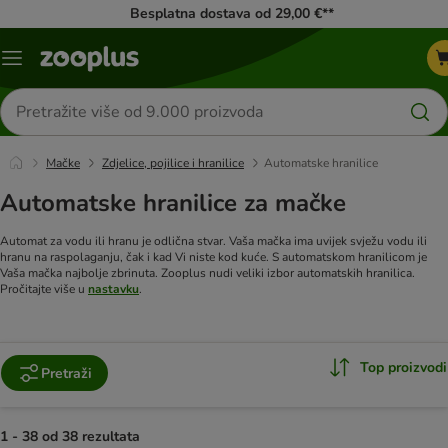
Besplatna dostava od 29,00 €**
Izbornik
Traži
proizvode
Mačke
Zdjelice, pojilice i hranilice
Automatske hranilice
Automatske hranilice za mačke
Automat za vodu ili hranu je odlična stvar. Vaša mačka ima uvijek svježu vodu ili
hranu na raspolaganju, čak i kad Vi niste kod kuće. S automatskom hranilicom je
Vaša mačka najbolje zbrinuta. Zooplus nudi veliki izbor automatskih hranilica.
Pročitajte više u
nastavku
.
Top proizvodi
Pretraži
1 - 38 od 38 rezultata