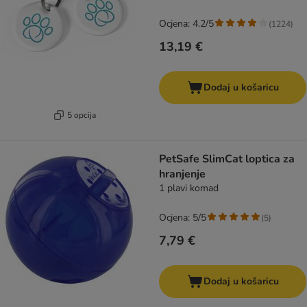
Ocjena: 4.2/5
(
1224
)
13,19 €
Dodaj u košaricu
5 opcija
PetSafe SlimCat loptica za
hranjenje
1 plavi komad
Ocjena: 5/5
(
5
)
7,79 €
Dodaj u košaricu