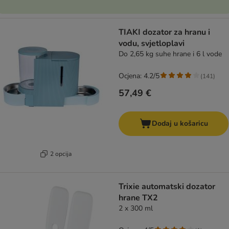
TIAKI dozator za hranu i
vodu, svjetloplavi
Do 2,65 kg suhe hrane i 6 l vode
Ocjena: 4.2/5
(
141
)
57,49 €
Dodaj u košaricu
2 opcija
Trixie automatski dozator
hrane TX2
2 x 300 ml