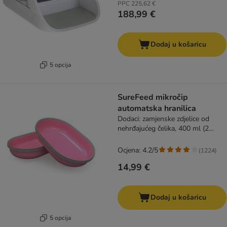
PPC
225,62 €
188,99 €
Dodaj u košaricu
5 opcija
SureFeed mikročip
automatska hranilica
Dodaci: zamjenske zdjelice od
nehrđajućeg čelika, 400 ml (2
komada), ružičasta
Ocjena: 4.2/5
(
1224
)
14,99 €
Dodaj u košaricu
5 opcija