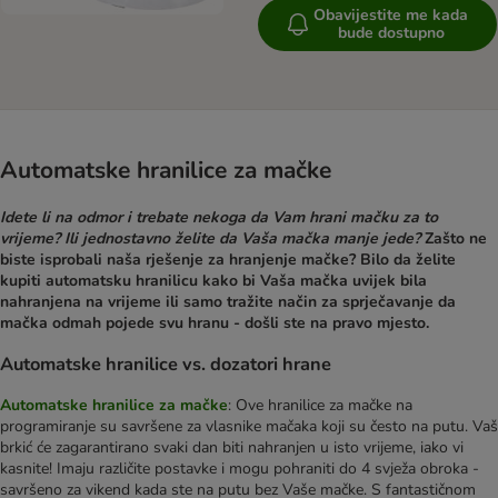
Obavijestite me kada
bude dostupno
Automatske hranilice za mačke
Idete li na odmor i trebate nekoga da Vam hrani mačku za to
vrijeme? Ili jednostavno želite da Vaša mačka manje jede?
Zašto ne
biste isprobali naša rješenje za hranjenje mačke? Bilo da želite
kupiti automatsku hranilicu kako bi Vaša mačka uvijek bila
nahranjena na vrijeme ili samo tražite način za sprječavanje da
mačka odmah pojede svu hranu - došli ste na pravo mjesto.
Automatske hranilice vs. dozatori hrane
Automatske hranilice za mačke
: Ove hranilice za mačke na
programiranje su savršene za vlasnike mačaka koji su često na putu. Vaš
brkić će zagarantirano svaki dan biti nahranjen u isto vrijeme, iako vi
kasnite! Imaju različite postavke i mogu pohraniti do 4 svježa obroka -
savršeno za vikend kada ste na putu bez Vaše mačke. S fantastičnom