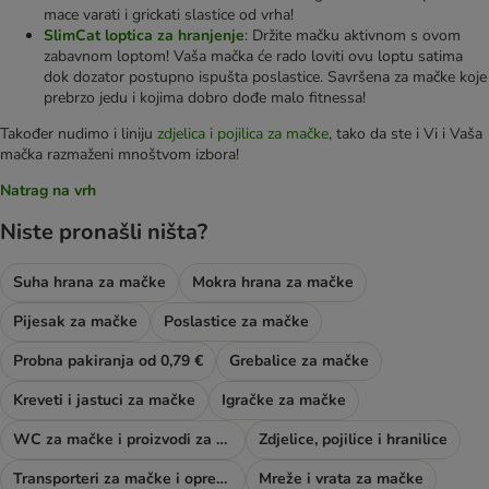
mace varati i grickati slastice od vrha!
SlimCat loptica za hranjenje
: Držite mačku aktivnom s ovom
zabavnom loptom! Vaša mačka će rado loviti ovu loptu satima
dok dozator postupno ispušta poslastice. Savršena za mačke koje
prebrzo jedu i kojima dobro dođe malo fitnessa!
Također nudimo i liniju
zdjelica i pojilica za mačke
, tako da ste i Vi i Vaša
mačka razmaženi mnoštvom izbora!
Natrag na vrh
Niste pronašli ništa?
Suha hrana za mačke
Mokra hrana za mačke
Pijesak za mačke
Poslastice za mačke
Probna pakiranja od 0,79 €
Grebalice za mačke
Kreveti i jastuci za mačke
Igračke za mačke
WC za mačke i proizvodi za njegu
Zdjelice, pojilice i hranilice
Transporteri za mačke i oprema za šetnju
Mreže i vrata za mačke