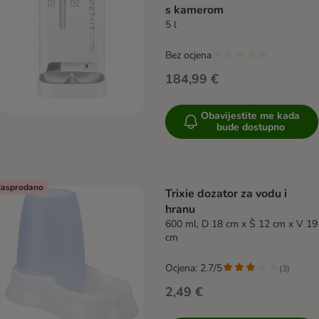
s kamerom
5 l
Bez ocjena
184,99 €
Obavijestite me kada
bude dostupno
asprodano
Trixie dozator za vodu i
hranu
600 ml, D 18 cm x Š 12 cm x V 19
cm
Ocjena: 2.7/5
(
3
)
2,49 €