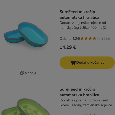
SureFeed mikročip
automatska hranilica
Dodaci: zamjenske zdjelice od
nehrđajućeg čelika, 400 ml (2
komada), plava
Ocjena: 4.2/5
(
1224
)
14,29 €
Dodaj u košaricu
5 opcija
SureFeed mikročip
automatska hranilica
Dodatna oprema: 2x SureFeed
Slow-Feeding zamjenske zdjelice,
375 ml, zelena