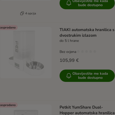
Obavijestite me kada
bude dostupno
4 opcija
asprodano
TIAKI automatska hranilica s
dvostrukim izlazom
do 5 l hrane
Bez ocjena
105,99 €
Obavijestite me kada
bude dostupno
asprodano
Petkit YumShare Dual-
Hopper automatska hranilica