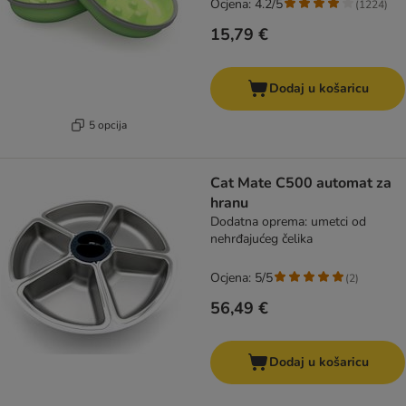
Ocjena: 4.2/5
(
1224
)
15,79 €
Dodaj u košaricu
5 opcija
Cat Mate C500 automat za
hranu
Dodatna oprema: umetci od
nehrđajućeg čelika
Ocjena: 5/5
(
2
)
56,49 €
Dodaj u košaricu