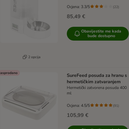
Ocjena: 3.3/5
(
22
)
85,49 €
Obavijestite me kada
bude dostupno
2 opcija
asprodano
SureFeed posuda za hranu s
hermetičkim zatvaranjem
Hermetički zatvorena posuda 400
ml
Ocjena: 4.5/5
(
91
)
105,99 €