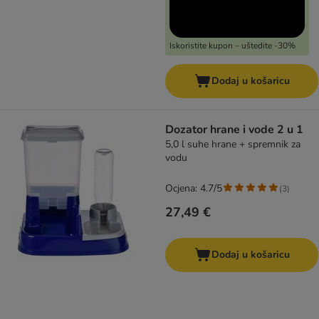
Iskoristite kupon – uštedite -30%
Dodaj u košaricu
Dozator hrane i vode 2 u 1
5,0 l suhe hrane + spremnik za
vodu
Ocjena: 4.7/5
(
3
)
27,49 €
Dodaj u košaricu