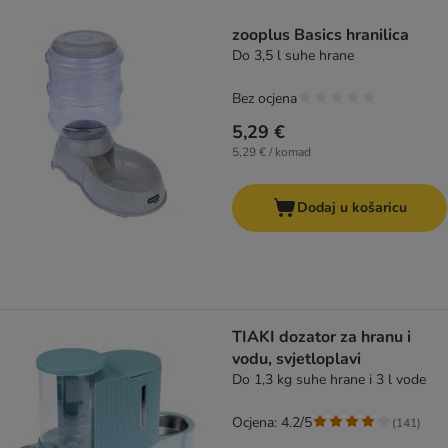
artikli proizvoda su promijenjeni
zooplus Basics hranilica
Do 3,5 l suhe hrane
Bez ocjena
5,29 €
5,29 € / komad
Dodaj u košaricu
TIAKI dozator za hranu i
vodu, svjetloplavi
Do 1,3 kg suhe hrane i 3 l vode
Ocjena: 4.2/5
(
141
)