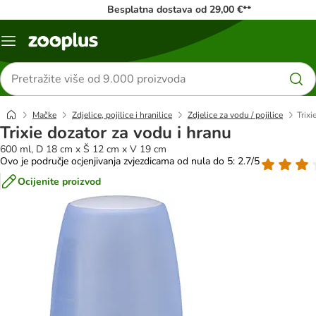
Besplatna dostava od 29,00 €**
Izbornik
Traži
proizvode
Mačke
Zdjelice, pojilice i hranilice
Zdjelice za vodu / pojilice
Trixi
Trixie dozator za vodu i hranu
600 ml, D 18 cm x Š 12 cm x V 19 cm
Ovo je područje ocjenjivanja zvjezdicama od nula do 5: 2.7/5
Ocijenite proizvod