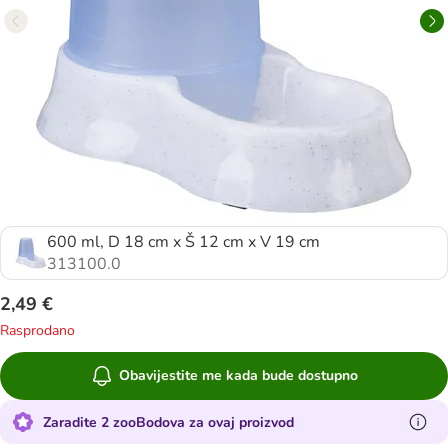
600 ml, D 18 cm x Š 12 cm x V 19 cm
313100.0
2,49 €
Rasprodano
Obavijestite me kada bude dostupno
Zaradite 2 zooBodova za ovaj proizvod