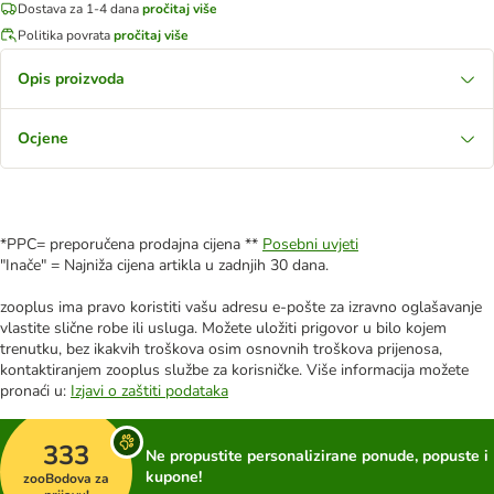
Dostava za 1-4 dana
pročitaj više
Politika povrata
pročitaj više
Opis proizvoda
Ocjene
*PPC= preporučena prodajna cijena **
Posebni uvjeti
"Inače" = Najniža cijena artikla u zadnjih 30 dana.
zooplus ima pravo koristiti vašu adresu e-pošte za izravno oglašavanje
vlastite slične robe ili usluga. Možete uložiti prigovor u bilo kojem
trenutku, bez ikakvih troškova osim osnovnih troškova prijenosa,
kontaktiranjem zooplus službe za korisničke. Više informacija možete
pronaći u:
Izjavi o zaštiti podataka
333
Ne propustite personalizirane ponude, popuste i
kupone!
zooBodova za