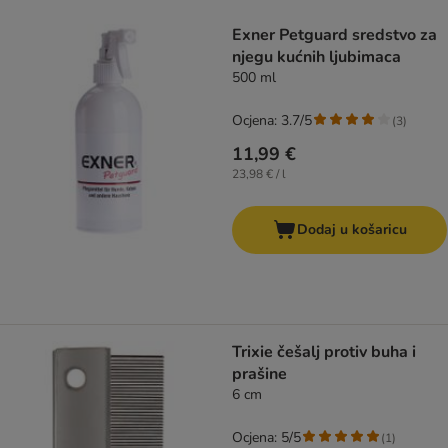
artikli proizvoda su promijenjeni
Exner Petguard sredstvo za
njegu kućnih ljubimaca
500 ml
Ocjena: 3.7/5
(
3
)
11,99 €
23,98 € / l
Dodaj u košaricu
Trixie češalj protiv buha i
prašine
6 cm
Ocjena: 5/5
(
1
)