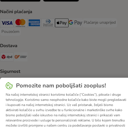
Načini plaćanja
Plaćanje unaprijed
Plaćanje unaprijed Paym
Visa Payment Method
MasterCard Payment Method
American Express Payment Method
Diners Club Payment Method
Payment Method
Google pay Payment Method
Pouzećem
Pouzećem Payment Method
Dostava
DPD Shipping Method
Overseas Shipping Method
Sigurnost
Security
Pomozite nam poboljšati zooplus!
Na našoj internetskoj stranici koristimo kolačiće (“Cookies”), piksele i druge
tehnologije. Koristimo samo neophodne kolačiće kako biste mogli pregledavati
i kupovati na našoj internetskoj stranici. Uz vaš pristanak, željeli bismo
O nama
Karijere
Web stranica tvrtke
Impressum
DSA
aktivirati kolačiće u svrhu izvedbe te u funkcionalne i marketinške svrhe kako
bismo poboljšali vaše iskustvo na našoj internetskoj stranici i prikazali vam
Opći uvjeti poslovanja
Odustati od ugovora
Kontakt
relevantne proizvode i usluge te personalizirali reklame. U bilo kojem trenutku
Troškovi slanja i vrijeme dostave
Načini plaćanja
možete izvršiti promjene u našem centru za podešavanje postavki o privatnosti