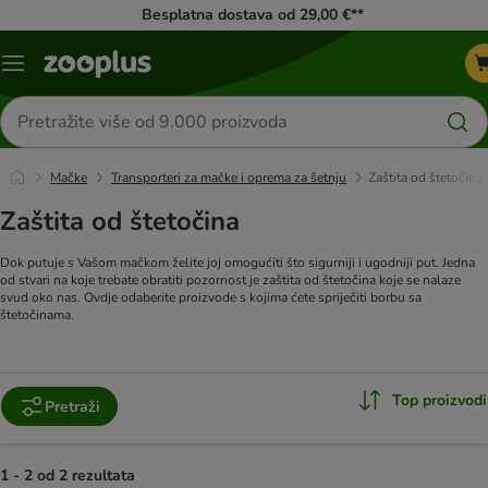
Besplatna dostava od 29,00 €**
Izbornik
Traži
proizvode
Mačke
Transporteri za mačke i oprema za šetnju
Zaštita od štetočina
Zaštita od štetočina
Dok putuje s Vašom mačkom želite joj omogućiti što sigurniji i ugodniji put. Jedna
od stvari na koje trebate obratiti pozornost je zaštita od štetočina koje se nalaze
svud oko nas. Ovdje odaberite proizvode s kojima ćete spriječiti borbu sa
štetočinama.
Top proizvodi
Pretraži
1 - 2 od 2 rezultata