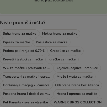
Izbor od preko 9000 proizvoda
Niste pronašli ništa?
Suha hrana za mačke
Mokra hrana za mačke
Pijesak za mačke
Poslastice za mačke
Probna pakiranja od 0,79 €
Grebalice za mačke
Kreveti i jastuci za mačke
Igračke za mačke
WC za mačke i proizvodi za njegu
Zdjelice, pojilice i hranilice
Transporteri za mačke i oprema za šetnju
Mreže i vrata za mačke
Održavanje mačjeg kućanstva
Odabrana hrana bez žitarica
Posebna hrana i dodaci za mačke
Hrana i oprema za mačiće
Pet Parents - sve za vlasnike
WARNER BROS COLLECTION