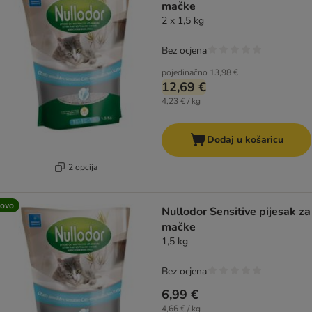
mačke
2 x 1,5 kg
Bez ocjena
pojedinačno
13,98 €
12,69 €
4,23 € / kg
Dodaj u košaricu
2 opcija
ovo
Nullodor Sensitive pijesak za
mačke
1,5 kg
Bez ocjena
6,99 €
4,66 € / kg