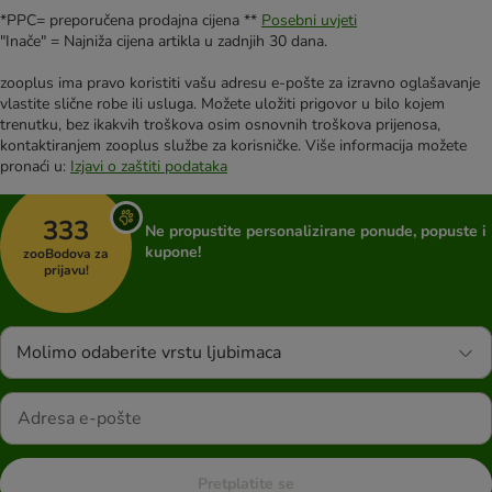
*PPC= preporučena prodajna cijena **
Posebni uvjeti
"Inače" = Najniža cijena artikla u zadnjih 30 dana.
zooplus ima pravo koristiti vašu adresu e-pošte za izravno oglašavanje
vlastite slične robe ili usluga. Možete uložiti prigovor u bilo kojem
trenutku, bez ikakvih troškova osim osnovnih troškova prijenosa,
kontaktiranjem zooplus službe za korisničke. Više informacija možete
pronaći u:
Izjavi o zaštiti podataka
333
Ne propustite personalizirane ponude, popuste i
kupone!
zooBodova za
prijavu!
Molimo odaberite vrstu ljubimaca
Pretplatite se