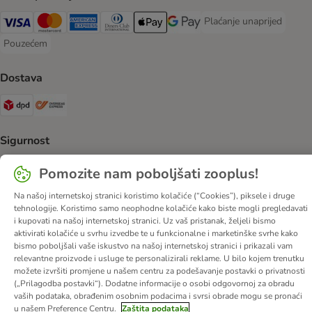
Plaćanje unaprijed
Plaćanje unaprijed Paym
Visa Payment Method
MasterCard Payment Method
American Express Payment Method
Diners Club Payment Method
Payment Method
Google pay Payment Method
Pouzećem
Pouzećem Payment Method
Dostava
DPD Shipping Method
Overseas Shipping Method
Sigurnost
Security
Pomozite nam poboljšati zooplus!
Na našoj internetskoj stranici koristimo kolačiće (“Cookies”), piksele i druge
tehnologije. Koristimo samo neophodne kolačiće kako biste mogli pregledavati
i kupovati na našoj internetskoj stranici. Uz vaš pristanak, željeli bismo
O nama
Karijere
Web stranica tvrtke
Impressum
DSA
aktivirati kolačiće u svrhu izvedbe te u funkcionalne i marketinške svrhe kako
bismo poboljšali vaše iskustvo na našoj internetskoj stranici i prikazali vam
Opći uvjeti poslovanja
Odustati od ugovora
Kontakt
relevantne proizvode i usluge te personalizirali reklame. U bilo kojem trenutku
Troškovi slanja i vrijeme dostave
Načini plaćanja
možete izvršiti promjene u našem centru za podešavanje postavki o privatnosti
(„Prilagodba postavki“). Dodatne informacije o osobi odgovornoj za obradu
Propisi o uklanjanju otpada
Zaštita podataka
vaših podataka, obrađenim osobnim podacima i svrsi obrade mogu se pronaći
Izjava o pristupačnosti
u našem Preference Centru.
Zaštita podataka