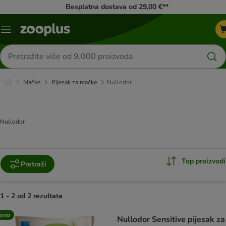
Besplatna dostava od 29,00 €**
Izbornik
Traži
proizvode
Mačke
Pijesak za mačke
Nullodor
Nullodor
Top proizvodi
Pretraži
1 - 2 od 2 rezultata
artikli proizvoda su promijenjeni
ovo
Nullodor Sensitive pijesak za