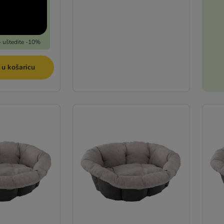
 – uštedite -10%
 u košaricu