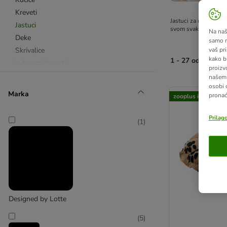
Kreveti
Jastuci za mačke vaši
Jastuci
svom svakodnevnom o
Na našo
Deke
samo n
Skrivalice
vaš pri
kako b
1 - 27 od 27 rezu
Luksuzni kreveti
proizv
Termo podloge i deke
našem 
artikli proizvoda s
osobi 
Marka
pronać
zooplus izbor
Ležajevi na otvorenom
Ležajevi za radijatore i prozore
Prilag
(
1
)
Ležajevi za mačiće
Okrugli kreveti
Ležajevi za velike mačke
Ležajevi za montažu na zid
Designed by Lotte
(
5
)