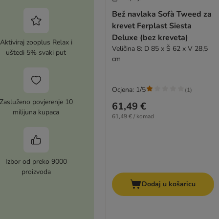
Bež navlaka Sofà Tweed za
krevet Ferplast Siesta
Deluxe (bez kreveta)
Aktiviraj zooplus Relax i
Veličina 8: D 85 x Š 62 x V 28,5
uštedi 5% svaki put
cm
Ocjena: 1/5
(
1
)
Zasluženo povjerenje 10
61,49 €
milijuna kupaca
61,49 € / komad
Izbor od preko 9000
proizvoda
Dodaj u košaricu