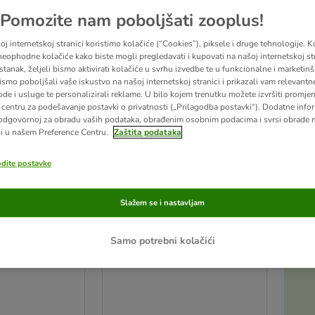
Pomozite nam poboljšati zooplus!
m ljubimicama uvijek pružaju udobnost i toplinu. Jastuke možete koristiti kao zaštita
dmoru, nabavite im i odgovarajuće pokrivače.
j internetskoj stranici koristimo kolačiće (“Cookies”), piksele i druge tehnologije. K
eophodne kolačiće kako biste mogli pregledavati i kupovati na našoj internetskoj str
stanak, željeli bismo aktivirati kolačiće u svrhu izvedbe te u funkcionalne i marketin
ismo poboljšali vaše iskustvo na našoj internetskoj stranici i prikazali vam relevantn
ltata
ode i usluge te personalizirali reklame. U bilo kojem trenutku možete izvršiti promje
centru za podešavanje postavki o privatnosti („Prilagodba postavki“). Dodatne infor
u promijenjeni
odgovornoj za obradu vaših podataka, obrađenim osobnim podacima i svrsi obrade
i u našem Preference Centru.
Zaštita podataka
odite postavke
Slažem se i nastavljam
Samo potrebni kolačići