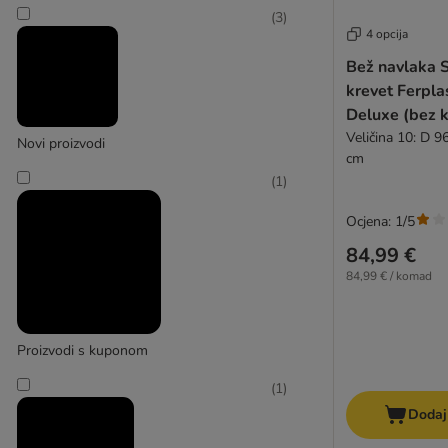
(
3
)
4 opcija
Bež navlaka 
krevet Ferpla
Deluxe (bez k
Veličina 10: D 9
Novi proizvodi
cm
(
1
)
Ocjena: 1/5
84,99 €
84,99 € / komad
Proizvodi s kuponom
(
1
)
Dodaj