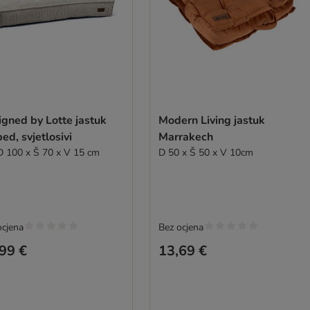
gned by Lotte jastuk
Modern Living jastuk
ed, svjetlosivi
Marrakech
D 100 x Š 70 x V 15 cm
D 50 x Š 50 x V 10cm
ocjena
Bez ocjena
99 €
13,69 €