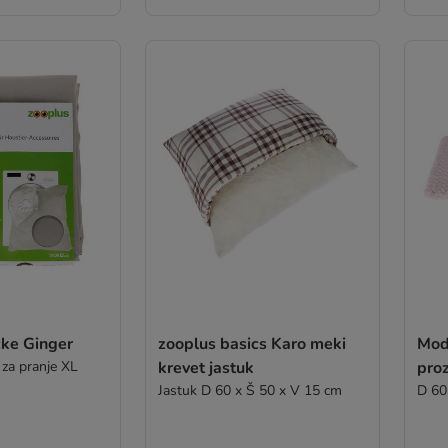
čke Ginger
zooplus basics Karo meki
Mode
 za pranje XL
krevet jastuk
pro
Jastuk D 60 x Š 50 x V 15 cm
D 60