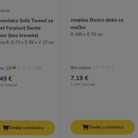
opcija
zooplus Basics deka za
 navlaka Sofà Tweed za
mačke
et Ferplast Siesta
D 100 x Š 70 cm
uxe (bez kreveta)
čina 6: D 73 x Š 55 x V 27 cm
Bez ocjena
na: 1/5
(
1
)
7,19 €
49 €
7,19 € / komad
 € / komad
Dodaj u košaricu
Dodaj u košaricu