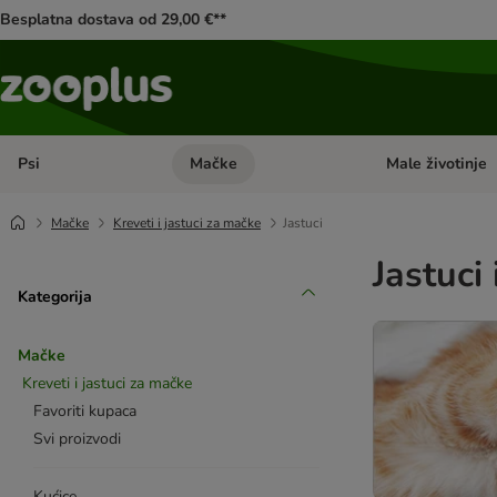
Besplatna dostava od 29,00 €**
Psi
Mačke
Male životinje
Pregled kategorija: Psi
Pregled kategorija
Mačke
Kreveti i jastuci za mačke
Jastuci
Jastuci
Kategorija
Mačke
Kreveti i jastuci za mačke
Favoriti kupaca
Svi proizvodi
Kućice