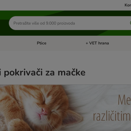
Kon
Traži
proizvode
Ptice
+ VET hrana
: Mačke
Pregled kategorija: Male životinje
Pregled kategorija: Ptice
 i pokrivači za mačke