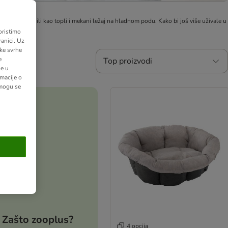
 za namještaj ili kao topli i mekani ležaj na hladnom podu.
Kako bi još više uživale u 
oristimo
anici. Uz
ške svrhe
e
Top proizvodi
ne u
macije o
 mogu se
Zašto zooplus?
4 opcija