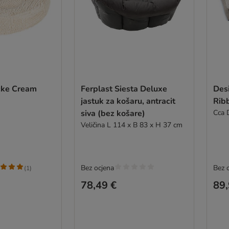
čke Cream
Ferplast Siesta Deluxe
Desi
jastuk za košaru, antracit
Ribb
siva (bez košare)
Cca 
Veličina L 114 x B 83 x H 37 cm
Bez ocjena
Bez 
(
1
)
78,49 €
89,