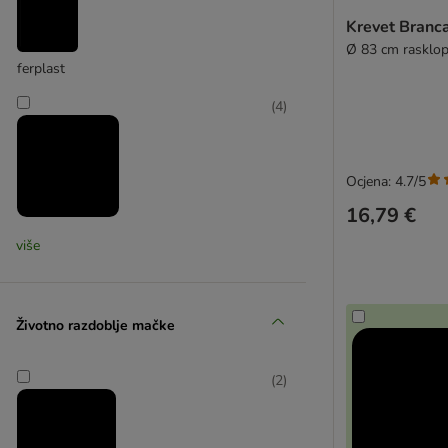
Krevet B
Ø 83 cm rasklop
ferplast
(
4
)
Ocjena: 4.7/5
16,79 €
Modern Living
više
(
2
)
Životno razdoblje mačke
(
2
)
Natural Paradise