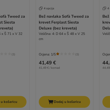
4 opcija
4 
Sofà Tweed za
Bež navlaka Sofà Tweed za
Bež
st Siesta
krevet Ferplast Siesta
krev
reveta)
Deluxe (bez kreveta)
Del
6 x Š 71 x V 32
Veličina: 4: D 64 x Š 48 x V 25
Veli
cm
Ocjena: 1/5
Ocje
(
1
)
(
1
)
41,49 €
44,
41,49 € / komad
44,49
 u košaricu
Dodaj u košaricu