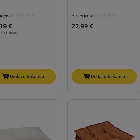
ocjena
Bez ocjena
19 €
22,99 €
 € / komad
Dodaj u košaricu
Dodaj u košaricu