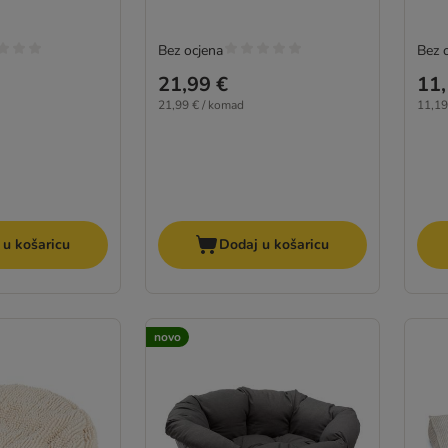
Bez ocjena
Bez 
21,99 €
11,
21,99 € / komad
11,19
 u košaricu
Dodaj u košaricu
novo