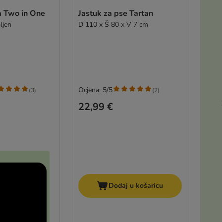
ranca Two in One
Jastuk za pse Tartan
ljen
D 110 x Š 80 x V 7 cm
Ocjena: 5/5
(
3
)
(
2
)
22,99 €
Dodaj u košaricu