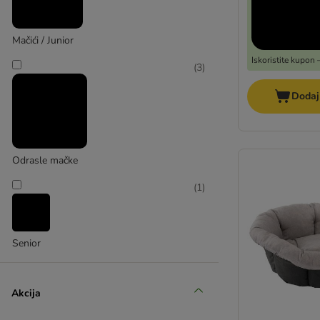
(
2
)
Mačići / Junior
TIAKI
Iskoristite kupon
(
3
)
(
1
)
Dodaj
Trixie
Odrasle mačke
(
1
)
Senior
Akcija