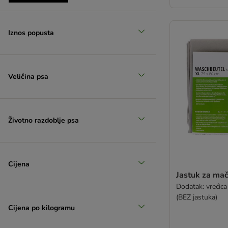
Iznos popusta
Sniženi proizvodi
(
1
)
Veličina psa
Životno razdoblje psa
zooplus izbor
Cijena
Jastuk za ma
Dodatak: vrećica
(BEZ jastuka)
Cijena po kilogramu