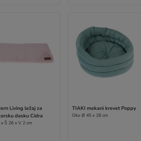
rn Living ležaj za
TIAKI mekani krevet Poppy
zorsku dasku Cidra
Oko Ø 45 x 28 cm
 x Š 26 x V 2 cm