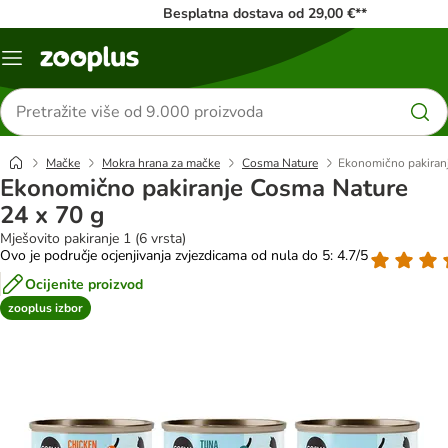
Besplatna dostava od 29,00 €**
Izbornik
Traži
proizvode
Mačke
Mokra hrana za mačke
Cosma Nature
Ekonomično pakiran
Ekonomično pakiranje Cosma Nature
24 x 70 g
Mješovito pakiranje 1 (6 vrsta)
Ovo je područje ocjenjivanja zvjezdicama od nula do 5: 4.7/5
Ocijenite proizvod
zooplus izbor