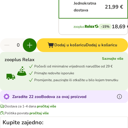
Jednokratna
21,99 €
dostava
18,69 
-15%
Dodaj u košaricu
Dodaj u košaricu
Saznajte više
zooplus Relax
Počevši od minimalne vrijednosti narudžbe od 29 €
Primajte redovite isporuke
Promijenite, pauzirajte ili otkažite u bilo kojem trenutku
Zaradite 22 zooBodova za ovaj proizvod
Dostava za 1-4 dana
pročitaj više
Politika povrata
pročitaj više
Kupite zajedno: