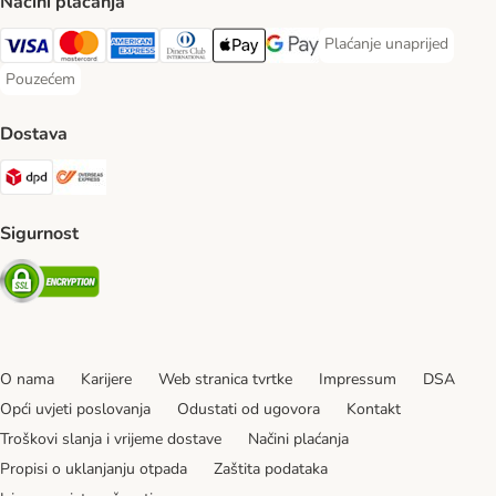
Načini plaćanja
Plaćanje unaprijed
Plaćanje unaprijed Paym
Visa Payment Method
MasterCard Payment Method
American Express Payment Method
Diners Club Payment Method
Payment Method
Google pay Payment Method
Pouzećem
Pouzećem Payment Method
Dostava
DPD Shipping Method
Overseas Shipping Method
Sigurnost
Security
O nama
Karijere
Web stranica tvrtke
Impressum
DSA
Opći uvjeti poslovanja
Odustati od ugovora
Kontakt
Troškovi slanja i vrijeme dostave
Načini plaćanja
Propisi o uklanjanju otpada
Zaštita podataka