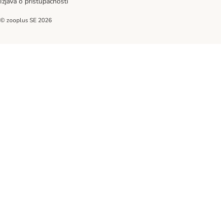
Izjava o pristupačnosti
© zooplus SE
2026