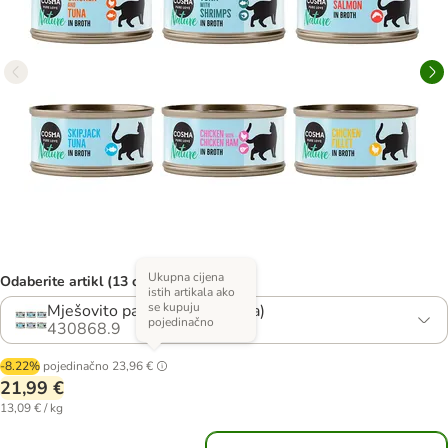
Ukupna cijena
Odaberite artikl (13 opcija)
istih artikala ako
se kupuju
Mješovito pakiranje 1 (6 vrsta)
pojedinačno
430868.9
-8.22%
pojedinačno
23,96 €
21,99 €
13,09 € / kg