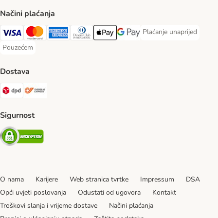
Načini plaćanja
Plaćanje unaprijed
Plaćanje unaprijed Paym
Visa Payment Method
MasterCard Payment Method
American Express Payment Method
Diners Club Payment Method
Payment Method
Google pay Payment Method
Pouzećem
Pouzećem Payment Method
Dostava
DPD Shipping Method
Overseas Shipping Method
Sigurnost
Security
O nama
Karijere
Web stranica tvrtke
Impressum
DSA
Opći uvjeti poslovanja
Odustati od ugovora
Kontakt
Troškovi slanja i vrijeme dostave
Načini plaćanja