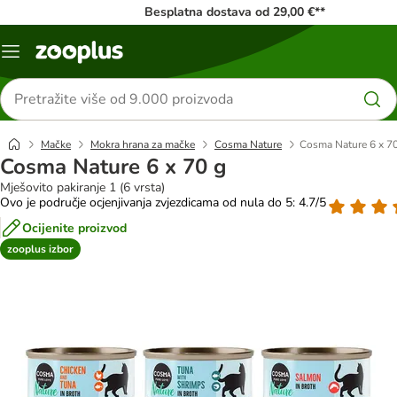
Besplatna dostava od 29,00 €**
Izbornik
Traži
proizvode
Mačke
Mokra hrana za mačke
Cosma Nature
Cosma Nature 6 x 7
Cosma Nature 6 x 70 g
Mješovito pakiranje 1 (6 vrsta)
Ovo je područje ocjenjivanja zvjezdicama od nula do 5: 4.7/5
Ocijenite proizvod
zooplus izbor