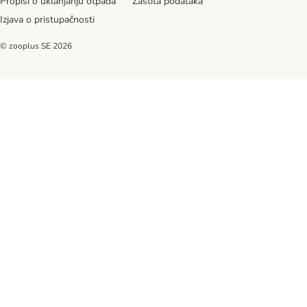
Propisi o uklanjanju otpada
Zaštita podataka
Izjava o pristupačnosti
© zooplus SE
2026