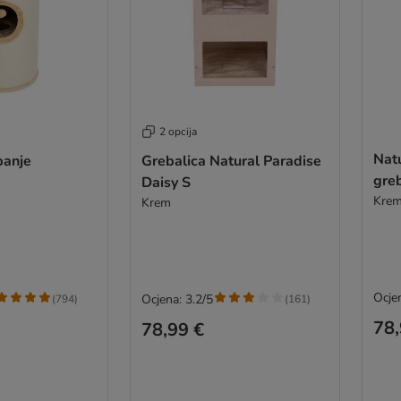
2 opcija
Natu
banje
Grebalica Natural Paradise
greb
Daisy S
Kre
Krem
Ocje
Ocjena: 3.2/5
(
794
)
(
161
)
78,
78,99 €