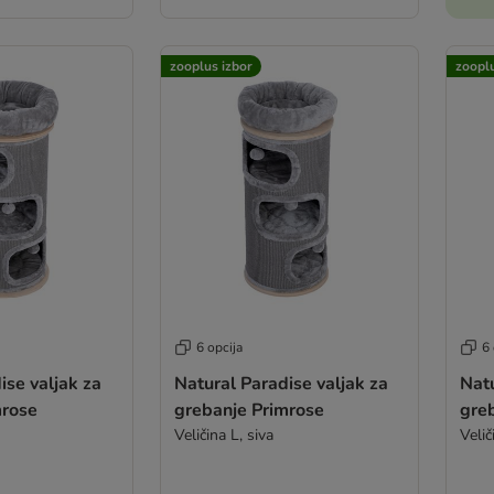
zooplus izbor
zooplu
6 opcija
6 
ise valjak za
Natural Paradise valjak za
Natu
mrose
grebanje Primrose
gre
Veličina L, siva
Velič