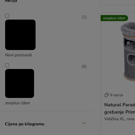
Akcija
zooplus Exclusive
(
1
)
zooplus izbor
Novi proizvodi
(
6
)
6 opcija
zooplus izbor
Natural Parad
grebanje Pri
Veličina XL, siva
Cijena po kilogramu