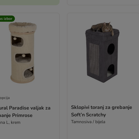
s izbor
opcija
Sklopivi toranj za grebanje
ral Paradise valjak za
Soft’n Scratchy
banje Primrose
Tamnosiva / bijela
ina L, krem