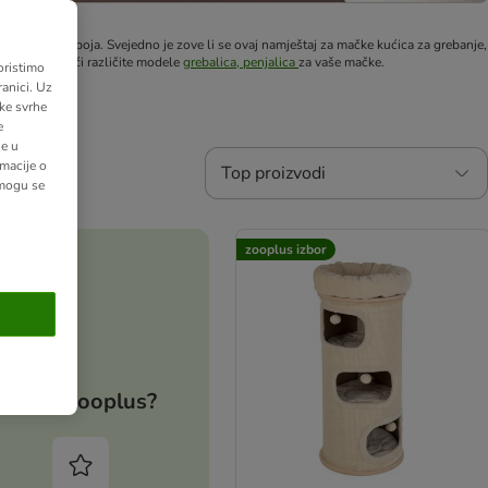
ih veličina i boja. Svejedno je zove li se ovaj namještaj za mačke kućica za grebanje,
možete pronaći različite modele
grebalica, penjalica
za vaše mačke.
oristimo
anici. Uz
ške svrhe
e
ne u
macije o
Top proizvodi
 mogu se
zooplus izbor
Zašto zooplus?