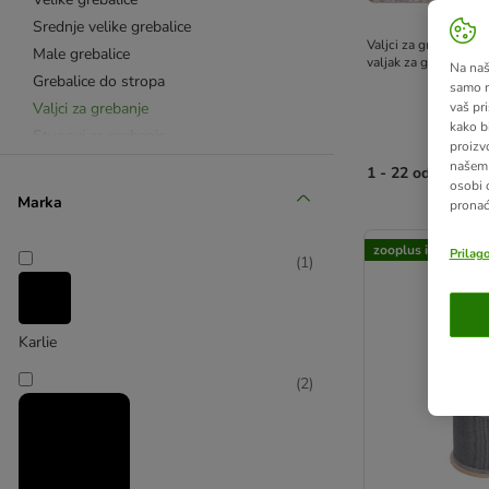
Srednje velike grebalice
Valjci za grebanje ma
Male grebalice
valjak za grebanje il
Na našo
Grebalice do stropa
samo n
Valjci za grebanje
vaš pri
kako b
Stupovi za grebanje
proizv
Otirači i ploče za grebanje
našem 
1 - 22 od 22 rezu
osobi 
Natural Paradise
Marka
pronać
artikli proizvoda s
Banana Leaf & vodeni zumbul
zooplus izbor
Prilag
(
1
)
Outdoor
Grebalice od punog drva
S ekstra debelim stupovima
Karlie
Za mačiće
Za velike mačke
(
2
)
Od valovitog kartona
Zidne grebalice