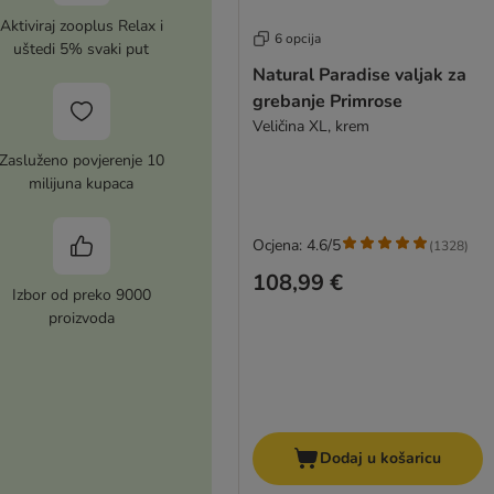
Aktiviraj zooplus Relax i
6 opcija
uštedi 5% svaki put
Natural Paradise valjak za
grebanje Primrose
Veličina XL, krem
Zasluženo povjerenje 10
milijuna kupaca
Ocjena: 4.6/5
(
1328
)
108,99 €
Izbor od preko 9000
proizvoda
Dodaj u košaricu