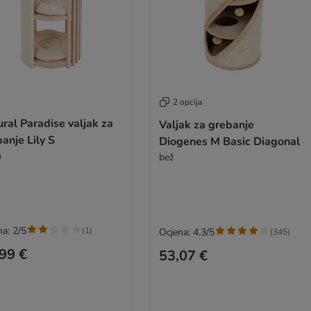
2 opcija
ral Paradise valjak za
Valjak za grebanje
anje Lily S
Diogenes M Basic Diagonal
m
bež
na: 2/5
(
1
)
Ocjena: 4.3/5
(
345
)
99 €
53,07 €