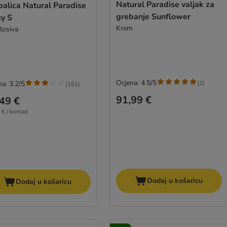
Natural Paradise valjak za
alica Natural Paradise
grebanje Sunflower
sy S
Krem
losiva
Ocjena: 4.5/5
(
2
)
a: 3.2/5
(
161
)
91,99 €
49 €
 € / komad
Dodaj u košaricu
Dodaj u košaricu