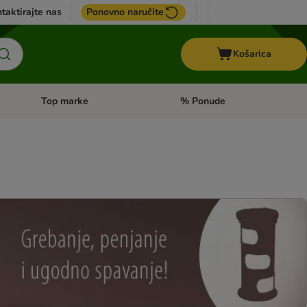
taktirajte nas
Ponovno naručite
Košarica
Top marke
% Ponude
Pregled kategorija: + VET hrana
Pregled kategorija: Top marke