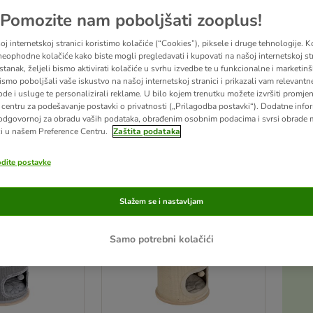
Pomozite nam poboljšati zooplus!
čkama služe za brojne aktivnosti, a u našem asortimanu možete pronaći valjke različit
i kućica za igranje - jedno je sigurno, mačke obožavaju ovu okruglu grebalicu.
Ovdje 
j internetskoj stranici koristimo kolačiće (“Cookies”), piksele i druge tehnologije. K
eophodne kolačiće kako biste mogli pregledavati i kupovati na našoj internetskoj str
stanak, željeli bismo aktivirati kolačiće u svrhu izvedbe te u funkcionalne i marketin
ismo poboljšali vaše iskustvo na našoj internetskoj stranici i prikazali vam relevantn
ode i usluge te personalizirali reklame. U bilo kojem trenutku možete izvršiti promje
centru za podešavanje postavki o privatnosti („Prilagodba postavki“). Dodatne infor
ltata
odgovornoj za obradu vaših podataka, obrađenim osobnim podacima i svrsi obrade
i u našem Preference Centru.
Zaštita podataka
u promijenjeni
zooplus izbor
odite postavke
Slažem se i nastavljam
Samo potrebni kolačići