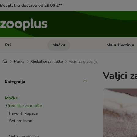
Besplatna dostava od 29,00 €**
Psi
Mačke
Male životinje
Pregled kategorija: Psi
Pregled kategorija
Mačke
Grebalice za mačke
Valjci za grebanje
Valjci 
Kategorija
Mačke
Grebalice za mačke
Favoriti kupaca
Svi proizvodi
Velike grebalice