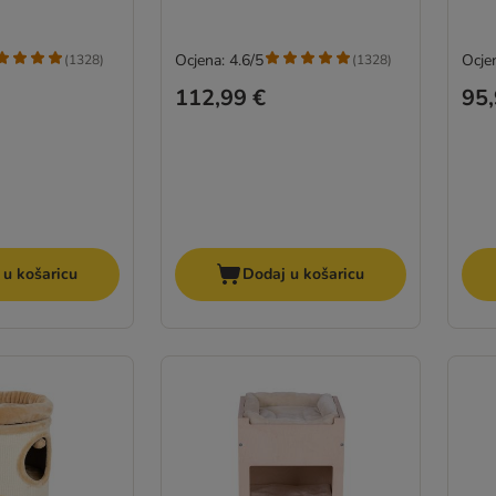
Ocjena: 4.6/5
Ocjen
(
1328
)
(
1328
)
112,99 €
95,
 u košaricu
Dodaj u košaricu