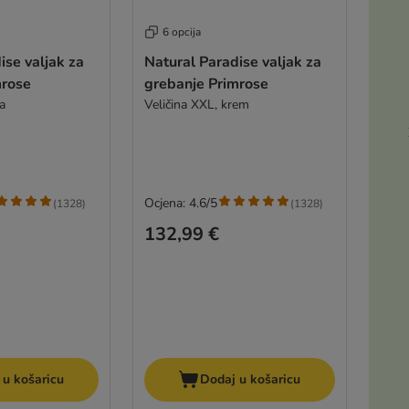
6 opcija
ise valjak za
Natural Paradise valjak za
mrose
grebanje Primrose
a
Veličina XXL, krem
Ocjena: 4.6/5
(
1328
)
(
1328
)
132,99 €
 u košaricu
Dodaj u košaricu