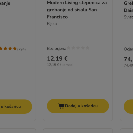
Modern Living stepenica za
banje
Greb
grebanje od sisala San
Dai
Francisco
Svjet
Bijela
Bez ocjena
Ocjen
(
794
)
12,19 €
74,
12,19 € / komad
74,49
Dodaj u košaricu
 u košaricu