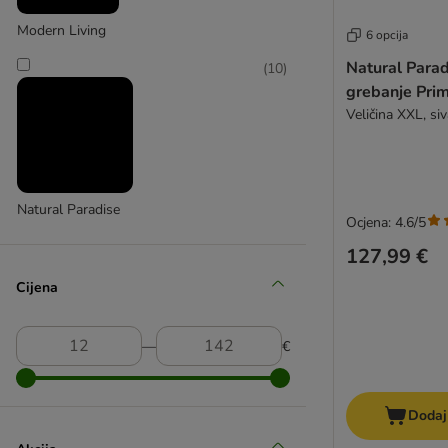
Modern Living
6 opcija
Natural Parad
(
10
)
grebanje Pri
Veličina XXL, siv
Natural Paradise
Ocjena: 4.6/5
(
1
)
127,99 €
Cijena
Trixie
―
€
(
8
)
Dodaj