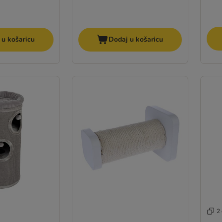
 u košaricu
Dodaj u košaricu
2 