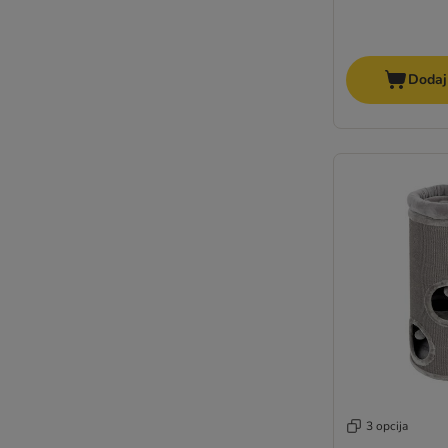
Dodaj
3 opcija