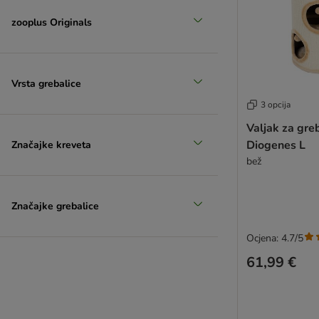
zooplus Originals
Vrsta grebalice
3 opcija
Valjak za gre
Diogenes L
Značajke kreveta
bež
Značajke grebalice
Ocjena: 4.7/5
61,99 €