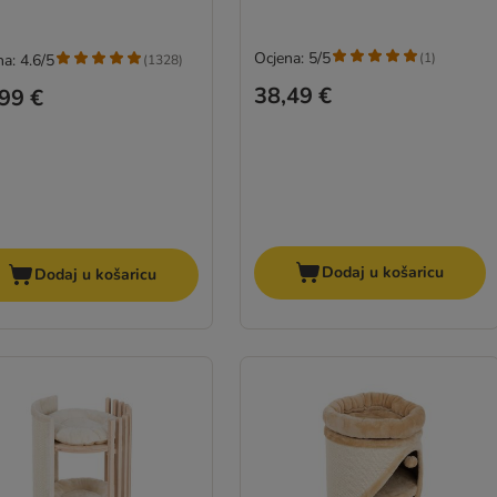
Ocjena: 5/5
(
1
)
a: 4.6/5
(
1328
)
38,49 €
99 €
Dodaj u košaricu
Dodaj u košaricu