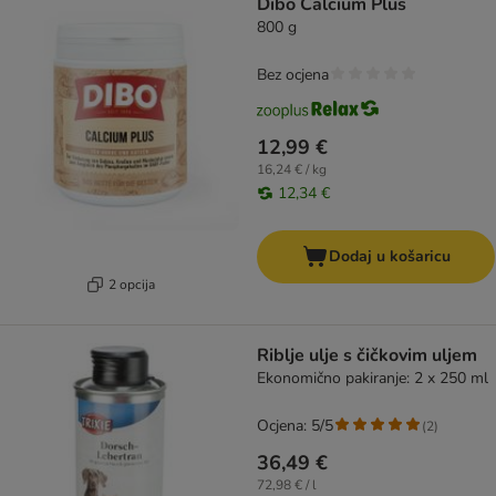
Dibo Calcium Plus
800 g
Bez ocjena
12,99 €
16,24 € / kg
12,34 €
Dodaj u košaricu
2 opcija
Riblje ulje s čičkovim uljem
Ekonomično pakiranje: 2 x 250 ml
Ocjena: 5/5
(
2
)
36,49 €
72,98 € / l