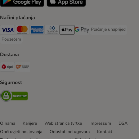
Načini plaćanja
Plaćanje unaprijed
Plaćanje unaprijed Paym
Visa Payment Method
MasterCard Payment Method
American Express Payment Method
Diners Club Payment Method
Payment Method
Google pay Payment Method
Pouzećem
Pouzećem Payment Method
Dostava
DPD Shipping Method
Overseas Shipping Method
Sigurnost
Security
O nama
Karijere
Web stranica tvrtke
Impressum
DSA
Opći uvjeti poslovanja
Odustati od ugovora
Kontakt