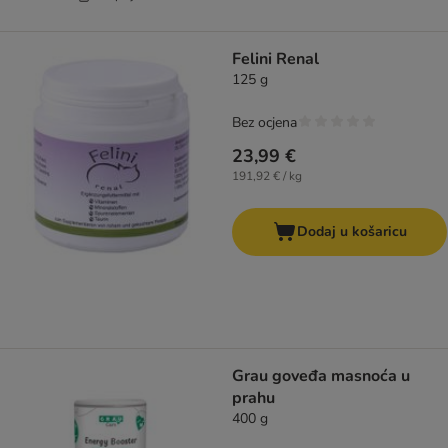
Felini Renal
125 g
Bez ocjena
23,99 €
191,92 € / kg
Dodaj u košaricu
Grau goveđa masnoća u
prahu
400 g