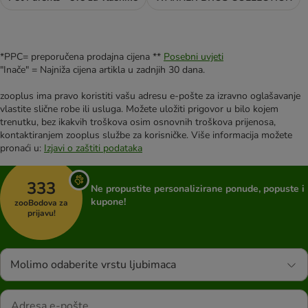
*PPC= preporučena prodajna cijena **
Posebni uvjeti
"Inače" = Najniža cijena artikla u zadnjih 30 dana.
zooplus ima pravo koristiti vašu adresu e-pošte za izravno oglašavanje
vlastite slične robe ili usluga. Možete uložiti prigovor u bilo kojem
trenutku, bez ikakvih troškova osim osnovnih troškova prijenosa,
kontaktiranjem zooplus službe za korisničke. Više informacija možete
pronaći u:
Izjavi o zaštiti podataka
333
Ne propustite personalizirane ponude, popuste i
kupone!
zooBodova za
prijavu!
Molimo odaberite vrstu ljubimaca