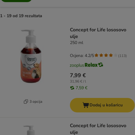
1 - 19 od 19 rezultata
artikli proizvoda su promijenjeni
Concept for Life lososovo
ulje
250 ml
Ocjena: 4.2/5
(
113
)
7,99 €
31,96 € / l
7,59 €
3 opcija
Dodaj u košaricu
Concept for Life lososovo
ulje