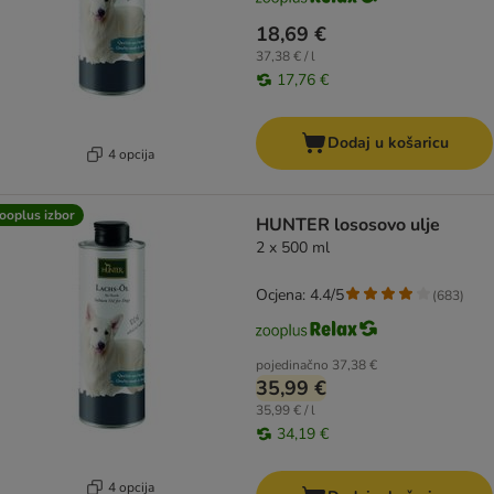
18,69 €
37,38 € / l
17,76 €
Dodaj u košaricu
4 opcija
ooplus izbor
HUNTER lososovo ulje
2 x 500 ml
Ocjena: 4.4/5
(
683
)
pojedinačno
37,38 €
35,99 €
35,99 € / l
34,19 €
4 opcija