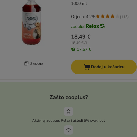
1000 ml
Ocjena: 4.2/5
(
113
)
18,49 €
18,49 € / l
17,57 €
3 opcija
Dodaj u košaricu
Zašto zooplus?
Aktiviraj zooplus Relax i uštedi 5% svaki put