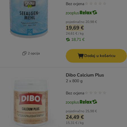
Bez ocjena
pojedinačno
20,98 €
19,69 €
24,61 € / kg
18,71 €
2 opcija
Dodaj u košaricu
Dibo Calcium Plus
2 x 800 g
Bez ocjena
pojedinačno
25,98 €
24,49 €
15,31 € / kg