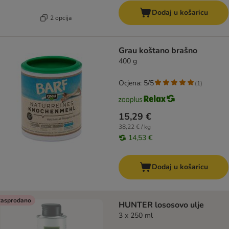
Dodaj u košaricu
2 opcija
Grau koštano brašno
400 g
Ocjena: 5/5
(
1
)
15,29 €
38,22 € / kg
14,53 €
Dodaj u košaricu
asprodano
HUNTER lososovo ulje
3 x 250 ml