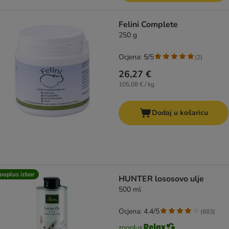
Felini Complete
250 g
Ocjena: 5/5
(
2
)
26,27 €
105,08 € / kg
Dodaj u košaricu
ooplus izbor
HUNTER lososovo ulje
500 ml
Ocjena: 4.4/5
(
683
)