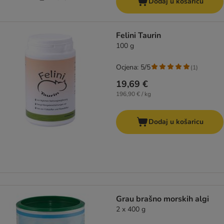
Dodaj u košaricu
Felini Taurin
100 g
Ocjena: 5/5
(
1
)
19,69 €
196,90 € / kg
Dodaj u košaricu
Grau brašno morskih algi
2 x 400 g