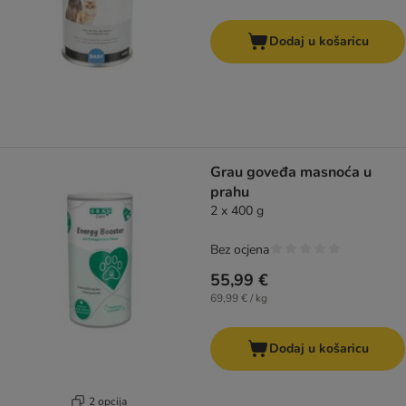
Dodaj u košaricu
Grau goveđa masnoća u
prahu
2 x 400 g
Bez ocjena
55,99 €
69,99 € / kg
Dodaj u košaricu
2 opcija