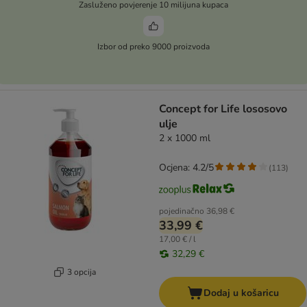
Zasluženo povjerenje 10 milijuna kupaca
Izbor od preko 9000 proizvoda
Concept for Life lososovo
ulje
2 x 1000 ml
Ocjena: 4.2/5
(
113
)
pojedinačno
36,98 €
33,99 €
17,00 € / l
32,29 €
3 opcija
Dodaj u košaricu