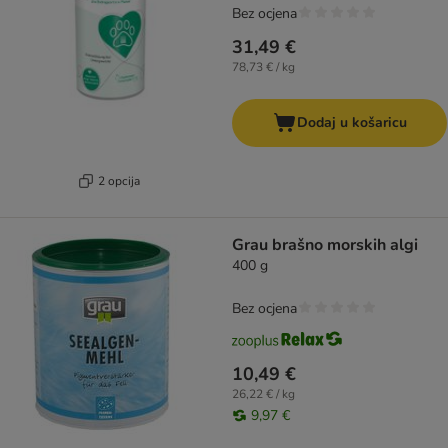
Bez ocjena
31,49 €
78,73 € / kg
Dodaj u košaricu
2 opcija
Grau brašno morskih algi
400 g
Bez ocjena
10,49 €
26,22 € / kg
9,97 €