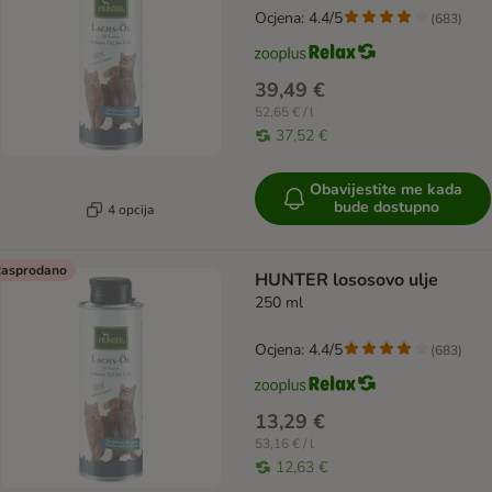
Ocjena: 4.4/5
(
683
)
39,49 €
52,65 € / l
37,52 €
Obavijestite me kada
bude dostupno
4 opcija
asprodano
HUNTER lososovo ulje
250 ml
Ocjena: 4.4/5
(
683
)
13,29 €
53,16 € / l
12,63 €