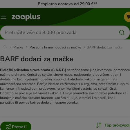
Besplatna dostava od 29,00 €**
Izbornik
Traži
proizvode
Mačke
Posebna hrana i dodaci za mačke
BARF dodaci za mačke
BARF dodaci za mačke
Biološki prikladna sirova hrana (B.A.R.F.)
se točno temelji na izvornom, prirodnom
načinu prehrane. Koristi se svježe, sirovo meso, nadopunjeno povrćem, uljem i
dodatcima kao i djelomično jedan izvor ugljikohidrata, kako bi se garantirala
uravnotežena prehrana. Barf je idealan za životinje s alergijama, pretjeranim zubnim
kamencem ili osjetljivom probavom, jer svi korišteni sastojci su svježi i čisti.
Dodatno se povisuje aktivnost žvakanja. Ovdje pronađite sve dodatke potrebne za
hranjenje mačaka sirovom hranom, kao što su ulja, vitamini i minerali, kao i
pahuljice ili povrće koji se dodaju mesnom obroku.
Top proizvodi
Pretraži