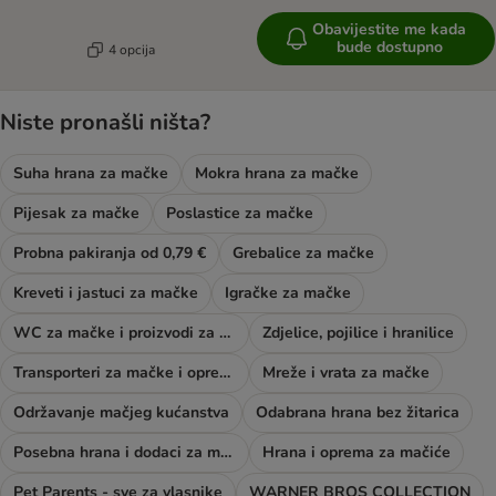
Obavijestite me kada
bude dostupno
4 opcija
Niste pronašli ništa?
Suha hrana za mačke
Mokra hrana za mačke
Pijesak za mačke
Poslastice za mačke
Probna pakiranja od 0,79 €
Grebalice za mačke
Kreveti i jastuci za mačke
Igračke za mačke
WC za mačke i proizvodi za njegu
Zdjelice, pojilice i hranilice
Transporteri za mačke i oprema za šetnju
Mreže i vrata za mačke
Održavanje mačjeg kućanstva
Odabrana hrana bez žitarica
Posebna hrana i dodaci za mačke
Hrana i oprema za mačiće
Pet Parents - sve za vlasnike
WARNER BROS COLLECTION