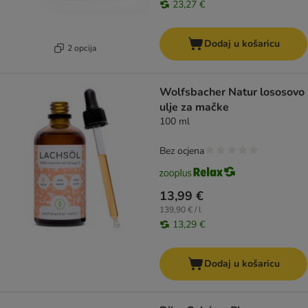
23,27 €
Dodaj u košaricu
2 opcija
Wolfsbacher Natur lososovo
ulje za mačke
100 ml
Bez ocjena
13,99 €
139,90 € / l
13,29 €
Dodaj u košaricu