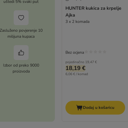
uštedi 5% svaki put
HUNTER kukica za krpelje
Ajka
3 x 2 komada
Zasluženo povjerenje 10
milijuna kupaca
Bez ocjena
pojedinačno
19,47 €
Izbor od preko 9000
18,19 €
proizvoda
6,06 € / komad
Dodaj u košaricu