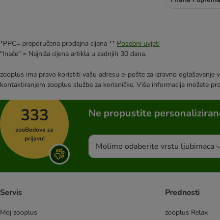
*PPC= preporučena prodajna cijena **
Posebni uvjeti
"Inače" = Najniža cijena artikla u zadnjih 30 dana.
zooplus ima pravo koristiti vašu adresu e-pošte za izravno oglašavanje vl
kontaktiranjem zooplus službe za korisničke. Više informacija možete pr
333
Ne propustite personalizira
zooBodova za
prijavu!
Molimo odaberite vrstu ljubimaca
Servis
Prednosti
Moj zooplus
zooplus Relax