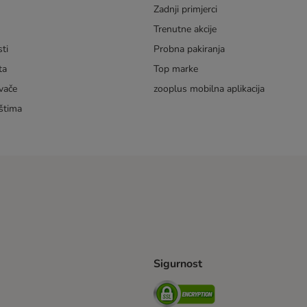
Zadnji primjerci
m
Trenutne akcije
ti
Probna pakiranja
ta
Top marke
vače
zooplus mobilna aplikacija
štima
Sigurnost
ping Method
erseas Shipping Method
Security