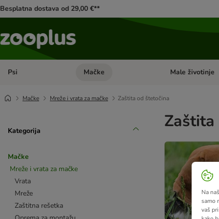
Besplatna dostava od 29,00 €**
Psi
Mačke
Male životinje
Pregled kategorija: Psi
Pregled kategorija
Mačke
Mreže i vrata za mačke
Zaštita od štetočina
Zaštita
Kategorija
Mačke
Mreže i vrata za mačke
Vrata
Na našo
Mreže
samo n
Zaštitna rešetka
vaš pri
Oprema za montažu
kako b