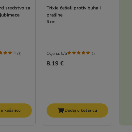
rd sredstvo za
Trixie češalj protiv buha i
ljubimaca
prašine
6 cm
Ocjena: 5/5
(
3
)
(
1
)
8,19 €
 u košaricu
Dodaj u košaricu