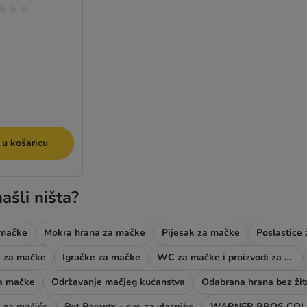
 u košaricu
ašli ništa?
 mačke
Mokra hrana za mačke
Pijesak za mačke
Poslastice
ci za mačke
Igračke za mačke
WC za mačke i proizvodi za njegu
za mačke
Održavanje mačjeg kućanstva
Odabrana hrana bez žit
 za mačiće
Pet Parents - sve za vlasnike
WARNER BROS COL