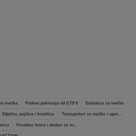
 za mačke
Probna pakiranja od 0,79 €
Grebalice za mačke
Zdjelice, pojilice i hranilice
Transporteri za mačke i oprema za šetnju
arica
Posebna hrana i dodaci za mačke
LECTION