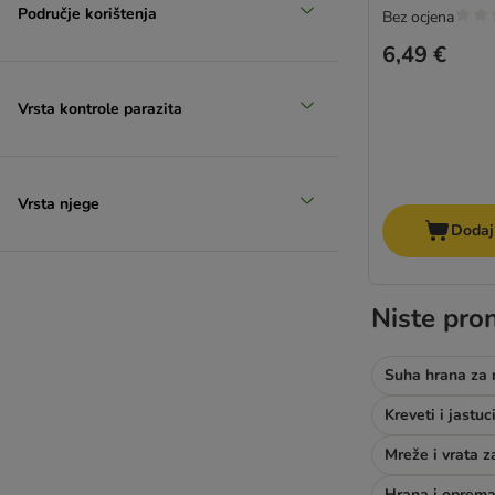
Područje korištenja
Bez ocjena
6,49 €
Vrsta kontrole parazita
Vrsta njege
Dodaj
Niste pron
Suha hrana za
Kreveti i jastu
Mreže i vrata 
Hrana i oprema