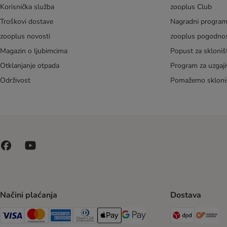
Korisnička služba
zooplus Club
Troškovi dostave
Nagradni progra
zooplus novosti
zooplus pogodnos
Magazin o ljubimcima
Popust za skloniš
Otklanjanje otpada
Program za uzgaji
Održivost
Pomažemo skloni
Načini plaćanja
Dostava
DPD Ship
Ov
Visa Payment Method
MasterCard Payment Method
American Express Payment Method
Diners Club Payment Method
Payment Method
Google pay Payment Method