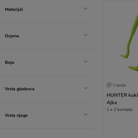
Materijal
Ocjena
Boja
2 opcija
Vrsta glodavca
HUNTER kukic
Ajka
1 x 2 komada
Vrsta njege