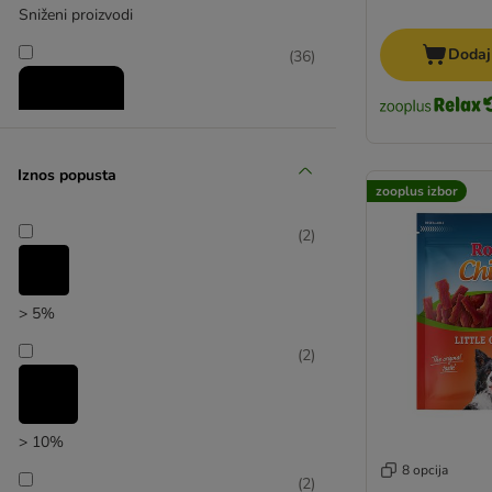
Sniženi proizvodi
Dodaj
(
36
)
Iznos popusta
zooplus izbor
zooplus izbor
(
2
)
> 5%
(
2
)
> 10%
8 opcija
(
2
)