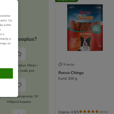
oristimo
anici. Uz
ške svrhe
e
ne u
Zašto zooplus?
macije o
 mogu se
8 opcija
Aktiviraj zooplus Relax i
uštedi 5% svaki put
Rocco Chings
Kunić 200 g
Zasluženo povjerenje 10
milijuna kupaca
Ocjena: 4.9/5
(
3031
)