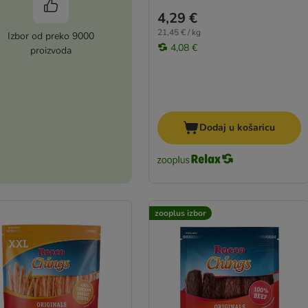
4,29 €
21,45 € / kg
Izbor od preko 9000
4,08 €
proizvoda
Dodaj u košaricu
zooplus izbor