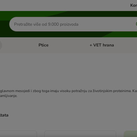
Kon
Traži
proizvode
Ptice
+ VET hrana
: Mačke
Pregled kategorija: Male životinje
Pregled kategorija: Ptice
uglavnom mesojedi i zbog toga imaju visoku potražnju za životinjskim proteinima. Kap
amljivanje.
ltata
u promijenjeni