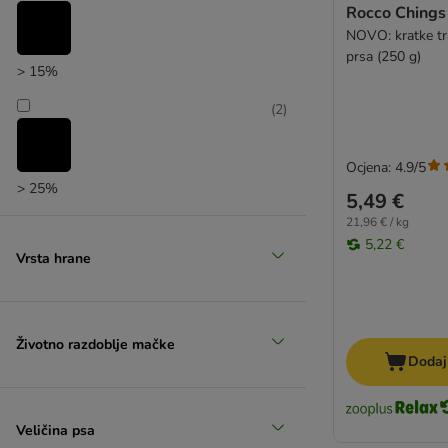
Rocco Chings
NOVO: kratke tr
prsa (250 g)
> 15%
(
2
)
Ocjena: 4.9/5
> 25%
5,49 €
21,96 € / kg
5,22 €
Vrsta hrane
Životno razdoblje mačke
Dodaj
Veličina psa