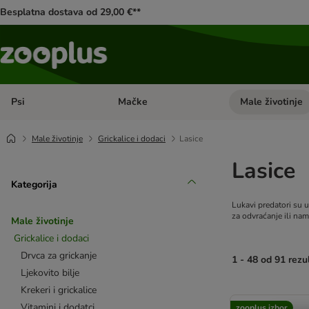
Besplatna dostava od 29,00 €**
Psi
Mačke
Male životinje
Pregled kategorija: Psi
Pregled kategorija
Male životinje
Grickalice i dodaci
Lasice
Lasice
Kategorija
Lukavi predatori su 
za odvraćanje ili nam
Male životinje
Grickalice i dodaci
Drvca za grickanje
1 - 48 od 91 rezu
Ljekovito bilje
Krekeri i grickalice
artikli proizvoda s
Vitamini i dodatci
zooplus izbor