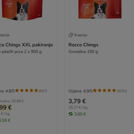
opcija
8 opcija
co Chings XXL pakiranje
Rocco Chings
 pilećih prsa 2 x 900 g
Govedina 150 g
a: 4.8/5
Ocjena: 4.9/5
(
607
)
(
3031
)
3,79 €
inačno
29,98 €
99 €
25,27 € / kg
 € / kg
3,60 €
6,59 €