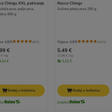
co Chings XXL pakiranje
Rocco Chings
pileća prsa, pačja prsa,
Sušena pileća prsa 250 g
dina 900 g
a: 4.8/5
Ocjena: 4.9/5
(
607
)
(
3031
)
99 €
5,49 €
 € / kg
21,96 € / kg
4,24 €
5,22 €
Dodaj u košaricu
Dodaj u košaricu