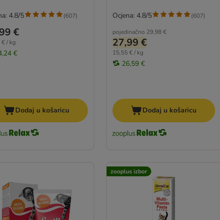
a: 4.8/5
Ocjena: 4.8/5
(
607
)
(
607
)
99 €
pojedinačno
29,98 €
27,99 €
 € / kg
4,24 €
15,55 € / kg
26,59 €
Dodaj u košaricu
Dodaj u košaricu
zooplus izbor