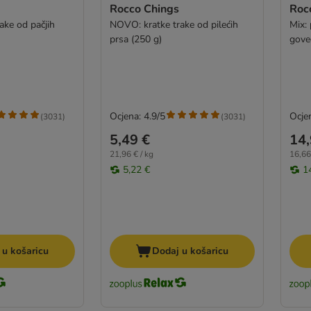
Rocco Chings
Roc
ake od pačjih
NOVO: kratke trake od pilećih
Mix: 
prsa (250 g)
gove
Ocjena: 4.9/5
Ocjen
(
3031
)
(
3031
)
5,49 €
14,
21,96 € / kg
16,66
5,22 €
1
 u košaricu
Dodaj u košaricu