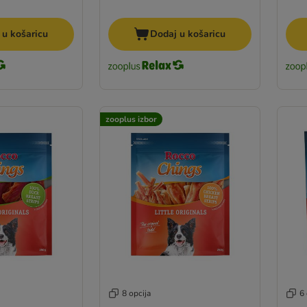
 u košaricu
Dodaj u košaricu
zooplus izbor
8 opcija
6 