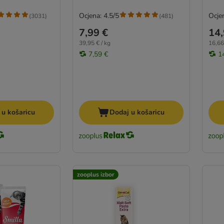
Ocjena: 4.5/5
Ocjen
(
3031
)
(
481
)
7,99 €
14,
39,95 € / kg
16,66
7,59 €
1
 u košaricu
Dodaj u košaricu
zooplus izbor