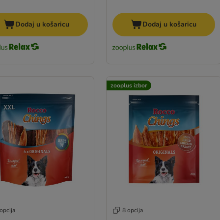
Dodaj u košaricu
Dodaj u košaricu
zooplus izbor
opcija
8 opcija