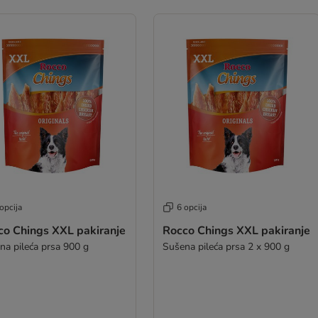
opcija
6 opcija
co Chings XXL pakiranje
Rocco Chings XXL pakiranje
na pileća prsa 900 g
Sušena pileća prsa 2 x 900 g