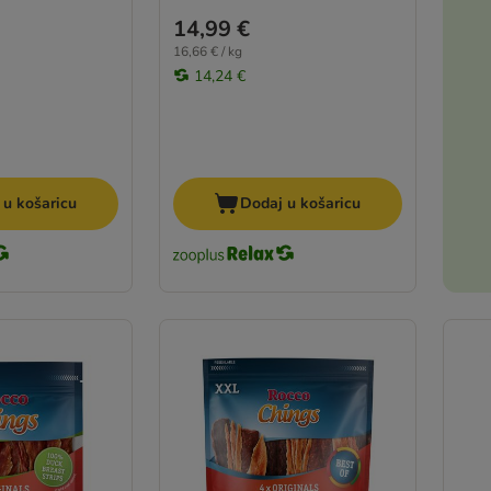
14,99 €
16,66 € / kg
14,24 €
 u košaricu
Dodaj u košaricu