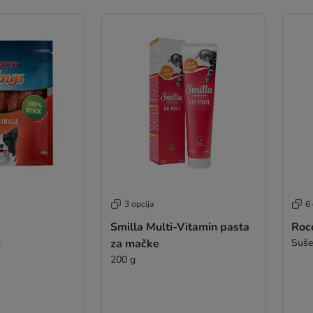
3 opcija
6 
Smilla Multi-Vitamin pasta
Roc
g
za mačke
Suše
200 g