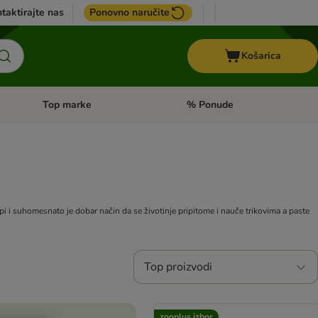
taktirajte nas
Ponovno naručite
Košarica
Top marke
% Ponude
Pregled kategorija: + VET hrana
Pregled kategorija: Top marke
i i suhomesnato je dobar način da se životinje pripitome i nauče trikovima a paste
Top proizvodi
zooplus izbor