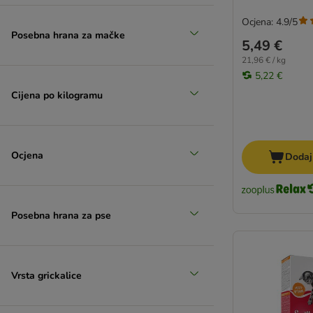
Ocjena: 4.9/5
Posebna hrana za mačke
5,49 €
21,96 € / kg
5,22 €
Cijena po kilogramu
Ocjena
Dodaj
Posebna hrana za pse
Vrsta grickalice