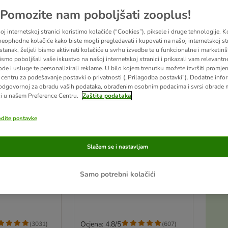
Pomozite nam poboljšati zooplus!
j internetskoj stranici koristimo kolačiće (“Cookies”), piksele i druge tehnologije. K
eophodne kolačiće kako biste mogli pregledavati i kupovati na našoj internetskoj str
stanak, željeli bismo aktivirati kolačiće u svrhu izvedbe te u funkcionalne i marketin
ismo poboljšali vaše iskustvo na našoj internetskoj stranici i prikazali vam relevantn
ode i usluge te personalizirali reklame. U bilo kojem trenutku možete izvršiti promje
centru za podešavanje postavki o privatnosti („Prilagodba postavki“). Dodatne infor
odgovornoj za obradu vaših podataka, obrađenim osobnim podacima i svrsi obrade
i u našem Preference Centru.
Zaštita podataka
odite postavke
6 opcija
Rocco Chings XXL pakiranje
Slažem se i nastavljam
 prsa 250 g
Trake pilećih prsa 900 g
Samo potrebni kolačići
Ocjena: 4.8/5
(
3031
)
(
607
)