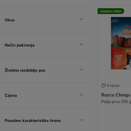
zooplus izbor
Okus
Način pakiranja
Životno razdoblje psa
8 opcija
Rocco Chings
Cijena
Pačja prsa 250 
Posebne karakteristike hrane