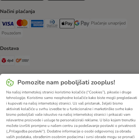
Načini plaćanja
Plaćanje unaprijed
Plaćanje unaprijed Paym
Visa Payment Method
MasterCard Payment Method
American Express Payment Method
Diners Club Payment Method
Payment Method
Google pay Payment Method
Pouzećem
Pouzećem Payment Method
Dostava
DPD Shipping Method
Overseas Shipping Method
Sigurnost
Pomozite nam poboljšati zooplus!
Security
Na našoj internetskoj stranici koristimo kolačiće (“Cookies”), piksele i druge
tehnologije. Koristimo samo neophodne kolačiće kako biste mogli pregledavati
i kupovati na našoj internetskoj stranici. Uz vaš pristanak, željeli bismo
aktivirati kolačiće u svrhu izvedbe te u funkcionalne i marketinške svrhe kako
bismo poboljšali vaše iskustvo na našoj internetskoj stranici i prikazali vam
O nama
Karijere
Web stranica tvrtke
Impressum
DSA
relevantne proizvode i usluge te personalizirali reklame. U bilo kojem trenutku
Opći uvjeti poslovanja
Odustati od ugovora
Kontakt
možete izvršiti promjene u našem centru za podešavanje postavki o privatnosti
(„Prilagodba postavki“). Dodatne informacije o osobi odgovornoj za obradu
Troškovi slanja i vrijeme dostave
Načini plaćanja
vaših podataka, obrađenim osobnim podacima i svrsi obrade mogu se pronaći