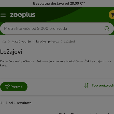
Besplatna dostava od 29,00 €**
Izbornik
Traži
proizvode
Male životinje
Igračke i prijevoz
Ležajevi
Ležajevi
Ovdje ćete naći pećine za ušuškavanje, spavanje i gniježđenje. Čak i sa ovjesom za
kavez!
Top proizvodi
Pretraži
1 - 1 od 1 rezultata
artikli proizvoda su promijenjeni