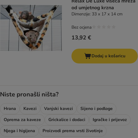
Relax De Luxe viseća mreža
od umjetnog krzna
Dimenzije: 33 x 17 x 14 cm
Bez ocjena
13,92 €
Dodaj u košaricu
Niste pronašli ništa?
Hrana
Kavezi
Vanjski kavezi
Sijeno i podloge
Oprema za kaveze
Grickalice i dodaci
Igračke i prijevoz
Njega i higijena
Proizvodi prema vrsti životinje