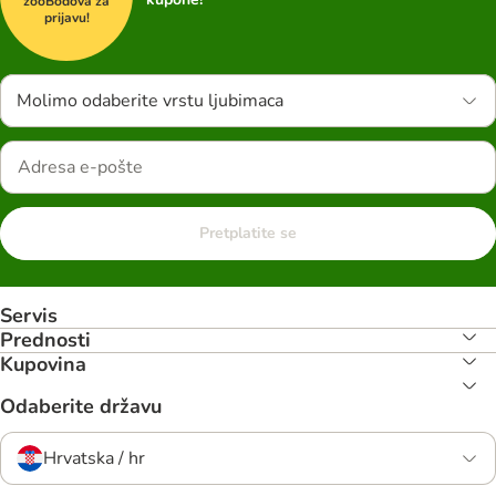
zooBodova za
prijavu!
Molimo odaberite vrstu ljubimaca
Pretplatite se
Servis
Prednosti
Kupovina
Odaberite državu
Hrvatska / hr