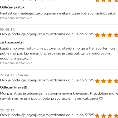
Odličan jastuk
Fantastičan materijal, tako ugodan i mekan. Luna voli svoj jastučić jako!
Prevedeno sa zooplus.it
05. 06. 17.
Ovo je područje ocjenjivanja zvjezdicama od nula do 5: 5/5
za transporter
kupili smo ovaj jastuk prije putovanja, stavili smo ga u transporter i cijeli
put je naš pas bio miran tj. prespavao je cijeli put, zahvaljujući ovom
udobnom jastuku !!!
Prevedeno sa zooplus.it
|
27. 04. 17.
Suzana
Ovo je područje ocjenjivanja zvjezdicama od nula do 5: 5/5
Odlican krevet!!
Moj pas Argo je odusevljen sa svojim novim krevetom. Preudoban mu je
i uvijek nam je prvi izbor. Toplo preporucujem svim cukicama 😊
20. 12. 14.
Ovo je područje ocjenjivanja zvjezdicama od nula do 5: 5/5