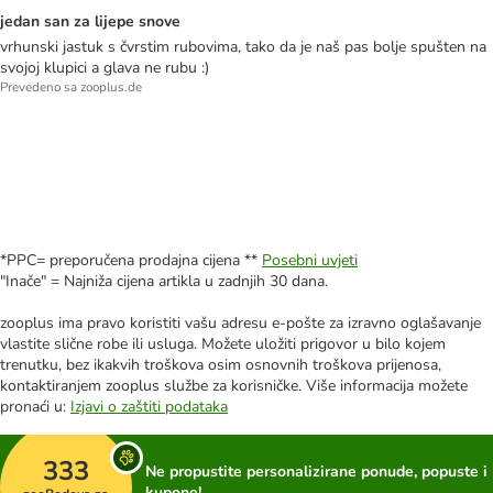
jedan san za lijepe snove
vrhunski jastuk s čvrstim rubovima, tako da je naš pas bolje spušten na
svojoj klupici a glava ne rubu :)
Prevedeno sa zooplus.de
*PPC= preporučena prodajna cijena **
Posebni uvjeti
"Inače" = Najniža cijena artikla u zadnjih 30 dana.
zooplus ima pravo koristiti vašu adresu e-pošte za izravno oglašavanje
vlastite slične robe ili usluga. Možete uložiti prigovor u bilo kojem
trenutku, bez ikakvih troškova osim osnovnih troškova prijenosa,
kontaktiranjem zooplus službe za korisničke. Više informacija možete
pronaći u:
Izjavi o zaštiti podataka
333
Ne propustite personalizirane ponude, popuste i
kupone!