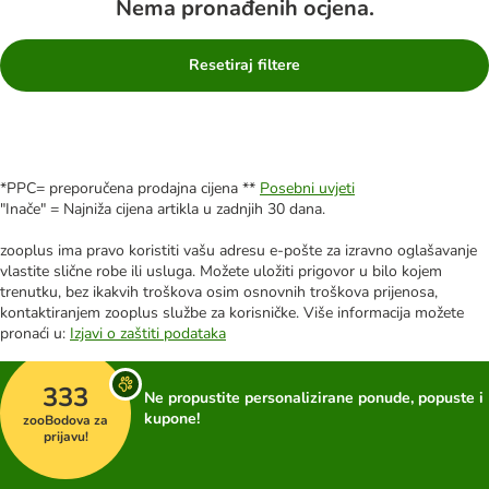
Nema pronađenih ocjena.
Resetiraj filtere
*PPC= preporučena prodajna cijena **
Posebni uvjeti
"Inače" = Najniža cijena artikla u zadnjih 30 dana.
zooplus ima pravo koristiti vašu adresu e-pošte za izravno oglašavanje
vlastite slične robe ili usluga. Možete uložiti prigovor u bilo kojem
trenutku, bez ikakvih troškova osim osnovnih troškova prijenosa,
kontaktiranjem zooplus službe za korisničke. Više informacija možete
pronaći u:
Izjavi o zaštiti podataka
333
Ne propustite personalizirane ponude, popuste i
kupone!
zooBodova za
prijavu!