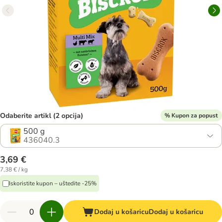
Odaberite artikl (2 opcija)
% Kupon za popust
500 g
436040.3
3,69 €
7,38 € / kg
Iskoristite kupon – uštedite -25%
Dodaj u košaricu
Dodaj u košaricu