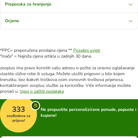
Preporuka za hranjenje
Ocjene
*PPC= preporučena prodajna cijena **
Posebni uvjeti
"Inače" = Najniža cijena artikla u zadnjih 30 dana.
zooplus ima pravo koristiti vašu adresu e-pošte za izravno oglašavanje
vlastite slične robe ili usluga. Možete uložiti prigovor u bilo kojem
trenutku, bez ikakvih troškova osim osnovnih troškova prijenosa,
kontaktiranjem zooplus službe za korisničke. Više informacija možete
pronaći u:
Izjavi o zaštiti podataka
333
Ne propustite personalizirane ponude, popuste i
kupone!
zooBodova za
prijavu!