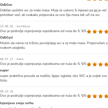
Odlično
Odličan početni wc za male mace. Moja će uskoro 5 mjeseci pa jpj je već
potreban veći, ali svakako preporuka za one čija maca tek uči na wc.
|
10. 08. 20.
Ina Mišura
Ovo je područje ocjenjivanja zvjezdicama od nula do 5: 5/5
Odličan!
Mislim da nema na tržistu povoljnijeg wc-a za male mace. Preporučam u
svakom pogledu.
|
06. 07. 17.
Karla
Ovo je područje ocjenjivanja zvjezdicama od nula do 5: 5/5
super
super praktična posuda za mačiće, lijepo izgleda, oko WC-a je uvijek sve
čisto.
08. 10. 16.
Ovo je područje ocjenjivanja zvjezdicama od nula do 5: 5/5
Ispunjava svoju svrhu