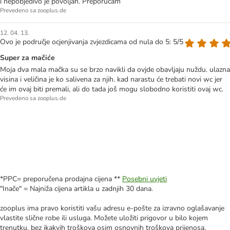
i nepobjedivo je povoljan. Preporučam
Prevedeno sa zooplus.de
12. 04. 13.
Ovo je područje ocjenjivanja zvjezdicama od nula do 5: 5/5
Super za mačiće
Moja dva mala mačka su se brzo navikli da ovjde obavljaju nuždu. ulazna
visina i veličina je ko salivena za njih. kad narastu će trebati novi wc jer
će im ovaj biti premali, ali do tada još mogu slobodno koristiti ovaj wc.
Prevedeno sa zooplus.de
*PPC= preporučena prodajna cijena **
Posebni uvjeti
"Inače" = Najniža cijena artikla u zadnjih 30 dana.
zooplus ima pravo koristiti vašu adresu e-pošte za izravno oglašavanje
vlastite slične robe ili usluga. Možete uložiti prigovor u bilo kojem
trenutku, bez ikakvih troškova osim osnovnih troškova prijenosa,