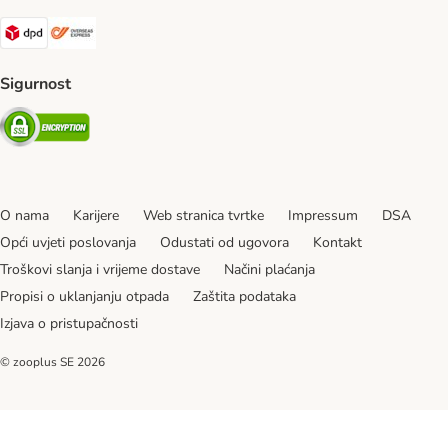
DPD Shipping Method
Overseas Shipping Method
Sigurnost
Security
O nama
Karijere
Web stranica tvrtke
Impressum
DSA
Opći uvjeti poslovanja
Odustati od ugovora
Kontakt
Troškovi slanja i vrijeme dostave
Načini plaćanja
Propisi o uklanjanju otpada
Zaštita podataka
Izjava o pristupačnosti
© zooplus SE
2026