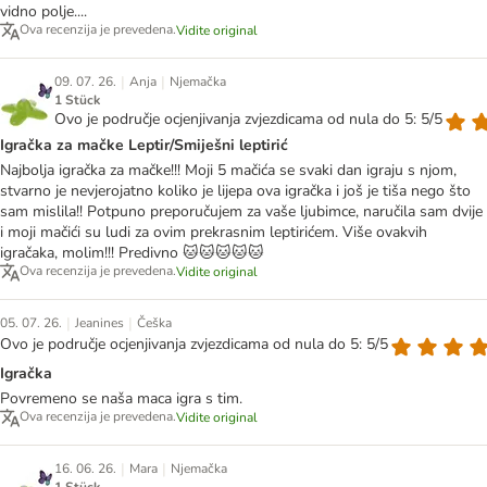
vidno polje....
Ova recenzija je prevedena.
Vidite original
|
|
09. 07. 26.
Anja
Njemačka
1 Stück
Ovo je područje ocjenjivanja zvjezdicama od nula do 5: 5/5
Igračka za mačke Leptir/Smiješni leptirić
Najbolja igračka za mačke!!! Moji 5 mačića se svaki dan igraju s njom,
stvarno je nevjerojatno koliko je lijepa ova igračka i još je tiša nego što
sam mislila!! Potpuno preporučujem za vaše ljubimce, naručila sam dvije
i moji mačići su ludi za ovim prekrasnim leptirićem. Više ovakvih
igračaka, molim!!! Predivno 🐱🐱🐱🐱🐱
Ova recenzija je prevedena.
Vidite original
|
|
05. 07. 26.
Jeanines
Češka
Ovo je područje ocjenjivanja zvjezdicama od nula do 5: 5/5
Igračka
Povremeno se naša maca igra s tim.
Ova recenzija je prevedena.
Vidite original
|
|
16. 06. 26.
Mara
Njemačka