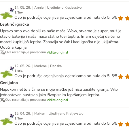
|
|
14. 05. 26.
Annie
Ujedinjeno Kraljevstvo
1 Toy
Ovo je područje ocjenjivanja zvjezdicama od nula do 5: 5/5
Leptirić igračka
Upravo smo ovo dobili za naše mače. Wow, stvarno je super, muž je
stavio baterije i naša maca stalno lovi leptira. Imam osjećaj da ćemo
morati kupiti još leptira. Zabavlja se čak i kad igračka nije uključena.
Odlična kupnja.
Ova recenzija je prevedena.
Vidite original
|
|
12. 05. 26.
Marlene
Danska
1 stk.
Ovo je područje ocjenjivanja zvjezdicama od nula do 5: 5/5
Genijalno
Napokon nešto s čime se moje mačke još nisu zasitile igranja. Vrlo
jednostavan sustav s jako živopisnim lepršanjem leptira.
Ova recenzija je prevedena.
Vidite original
|
|
15. 04. 26.
Maiken
Ujedinjeno Kraljevstvo
1 Toy
Ovo je područje ocjenjivanja zvjezdicama od nula do 5: 5/5