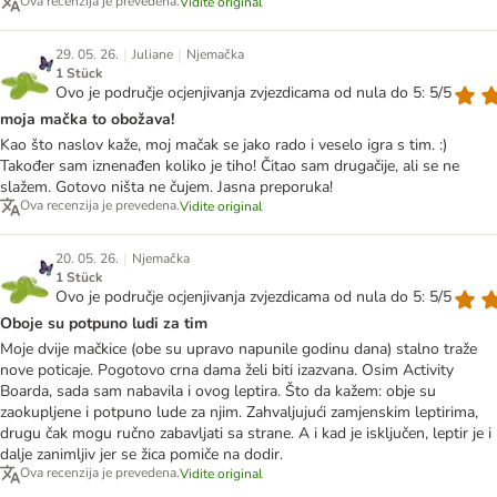
Ova recenzija je prevedena.
Vidite original
|
|
29. 05. 26.
Juliane
Njemačka
1 Stück
Ovo je područje ocjenjivanja zvjezdicama od nula do 5: 5/5
moja mačka to obožava!
Kao što naslov kaže, moj mačak se jako rado i veselo igra s tim. :)
Također sam iznenađen koliko je tiho! Čitao sam drugačije, ali se ne
slažem. Gotovo ništa ne čujem. Jasna preporuka!
Ova recenzija je prevedena.
Vidite original
|
20. 05. 26.
Njemačka
1 Stück
Ovo je područje ocjenjivanja zvjezdicama od nula do 5: 5/5
Oboje su potpuno ludi za tim
Moje dvije mačkice (obe su upravo napunile godinu dana) stalno traže
nove poticaje. Pogotovo crna dama želi biti izazvana. Osim Activity
Boarda, sada sam nabavila i ovog leptira. Što da kažem: obje su
zaokupljene i potpuno lude za njim. Zahvaljujući zamjenskim leptirima,
drugu čak mogu ručno zabavljati sa strane. A i kad je isključen, leptir je i
dalje zanimljiv jer se žica pomiče na dodir.
Ova recenzija je prevedena.
Vidite original