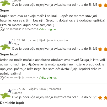
1 jouet
Ovo je područje ocjenjivanja zvjezdicama od nula do 5: 5/5
Super
Kupila sam ovo za svoje mače i na kraju uopće ne moram stavljati
baterije, igra se s tim i bez njih. Srećom, dolazi još s 3 dodatna leptirića!
Brzo ću morati kupiti nove zamjene :)
Ova recenzija je prevedena.
Vidite original
|
|
24. 07. 26.
James
Ujedinjeno Kraljevstvo
1 Toy
Ovo je područje ocjenjivanja zvjezdicama od nula do 5: 5/5
Super brzo!
Jedna od mojih mačaka apsolutno obožava ovu stvar! Druga je isto voli,
ali samo kad nije uključena jer je malo sporija i ne može je pratiti dok je
upaljena, pošto je brža nego što sam očekivala! Sjajni leptirići drže im
pažnju satima!
Ova recenzija je prevedena.
Vidite original
|
|
19. 07. 26.
Vágány Ildikó
Mađarska
1 darab
Ovo je područje ocjenjivanja zvjezdicama od nula do 5: 5/5
Damiehin leptir