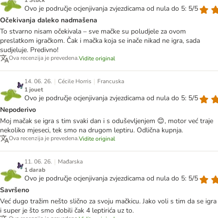
1 Stück
Ovo je područje ocjenjivanja zvjezdicama od nula do 5: 5/5
Očekivanja daleko nadmašena
To stvarno nisam očekivala – sve mačke su poludjele za ovom
preslatkom igračkom. Čak i mačka koja se inače nikad ne igra, sada
sudjeluje. Predivno!
Ova recenzija je prevedena.
Vidite original
|
|
14. 06. 26.
Cécile Horris
Francuska
1 jouet
Ovo je područje ocjenjivanja zvjezdicama od nula do 5: 5/5
Nepoderivo
Moj mačak se igra s tim svaki dan i s oduševljenjem 😊, motor već traje
nekoliko mjeseci, tek smo na drugom leptiru. Odlična kupnja.
Ova recenzija je prevedena.
Vidite original
|
11. 06. 26.
Mađarska
1 darab
Ovo je područje ocjenjivanja zvjezdicama od nula do 5: 5/5
Savršeno
Već dugo tražim nešto slično za svoju mačkicu. Jako voli s tim da se igra
i super je što smo dobili čak 4 leptirića uz to.