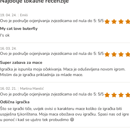
Najbolje lokalne recenzije
|
19. 04. 24.
Emili
Ovo je područje ocjenjivanja zvjezdicama od nula do 5: 5/5
My cat love buterfly
I's ok
16. 03. 24.
Ovo je područje ocjenjivanja zvjezdicama od nula do 5: 5/5
Super zabava za mace
Igračka je ispunila moja očekivanja. Maca je oduševljena novom igrom.
Mislim da je igračka prikladnija za mlade mace.
|
16. 02. 21.
Martina Marelić
Ovo je područje ocjenjivanja zvjezdicama od nula do 5: 5/5
Odlična igračka
Što se igrački tiče, uvijek ovisi o karakteru mace koliko će igračka biti
uspješna tj.korištena. Moja maca obožava ovu igračku. Spasi nas od igre
u ponoć i kad se ujutro tek probudimo 😄