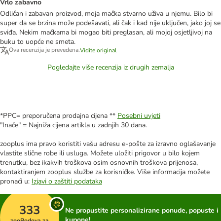
Vrlo zabavno
Odličan i zabavan proizvod, moja mačka stvarno uživa u njemu. Bilo bi
super da se brzina može podešavati, ali čak i kad nije uključen, jako joj se
sviđa. Nekim mačkama bi mogao biti preglasan, ali mojoj osjetljivoj na
buku to uopće ne smeta.
Ova recenzija je prevedena.
Vidite original
Pogledajte više recenzija iz drugih zemalja
*PPC= preporučena prodajna cijena **
Posebni uvjeti
"Inače" = Najniža cijena artikla u zadnjih 30 dana.
zooplus ima pravo koristiti vašu adresu e-pošte za izravno oglašavanje
vlastite slične robe ili usluga. Možete uložiti prigovor u bilo kojem
trenutku, bez ikakvih troškova osim osnovnih troškova prijenosa,
kontaktiranjem zooplus službe za korisničke. Više informacija možete
pronaći u:
Izjavi o zaštiti podataka
333
Ne propustite personalizirane ponude, popuste i
kupone!
zooBodova za