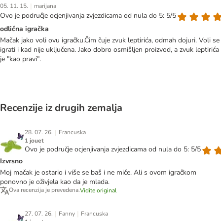
|
05. 11. 15.
marijana
Ovo je područje ocjenjivanja zvjezdicama od nula do 5: 5/5
odlična igračka
Mačak jako voli ovu igračku.Čim čuje zvuk leptirića, odmah dojuri. Voli se
igrati i kad nije uključena. Jako dobro osmišljen proizvod, a zvuk leptirića
je "kao pravi".
Recenzije iz drugih zemalja
|
28. 07. 26.
Francuska
1 jouet
Ovo je područje ocjenjivanja zvjezdicama od nula do 5: 5/5
Izvrsno
Moj mačak je ostario i više se baš i ne miče. Ali s ovom igračkom
ponovno je oživjela kao da je mlada.
Ova recenzija je prevedena.
Vidite original
|
|
27. 07. 26.
Fanny
Francuska