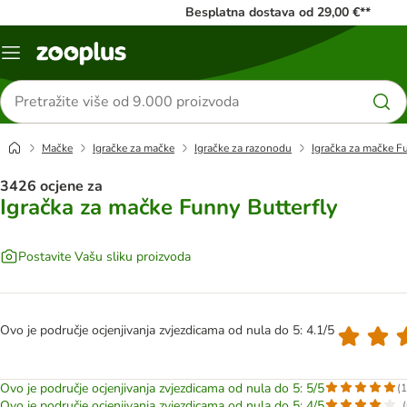
Besplatna dostava od 29,00 €**
Izbornik
Traži
proizvode
Mačke
Igračke za mačke
Igračke za razonodu
Igračka za mačke F
3426 ocjene za
Igračka za mačke Funny Butterfly
Postavite Vašu sliku proizvoda
Ovo je područje ocjenjivanja zvjezdicama od nula do 5: 4.1/5
Ovo je područje ocjenjivanja zvjezdicama od nula do 5: 5/5
(
1
Ovo je područje ocjenjivanja zvjezdicama od nula do 5: 4/5
(