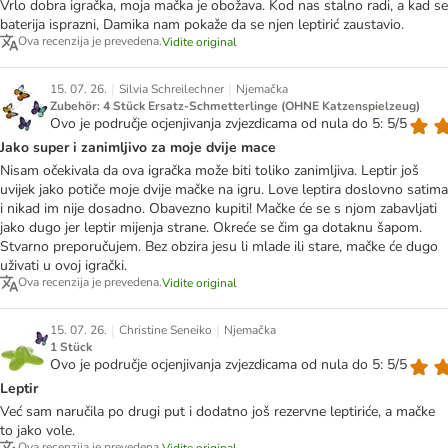
Vrlo dobra igračka, moja mačka je obožava. Kod nas stalno radi, a kad se
baterija isprazni, Damika nam pokaže da se njen leptirić zaustavio.
Ova recenzija je prevedena.
Vidite original
|
|
15. 07. 26.
Silvia Schreilechner
Njemačka
Zubehör: 4 Stück Ersatz-Schmetterlinge (OHNE Katzenspielzeug)
Ovo je područje ocjenjivanja zvjezdicama od nula do 5: 5/5
Jako super i zanimljivo za moje dvije mace
Nisam očekivala da ova igračka može biti toliko zanimljiva. Leptir još
uvijek jako potiče moje dvije mačke na igru. Love leptira doslovno satima
i nikad im nije dosadno. Obavezno kupiti! Mačke će se s njom zabavljati
jako dugo jer leptir mijenja strane. Okreće se čim ga dotaknu šapom.
Stvarno preporučujem. Bez obzira jesu li mlade ili stare, mačke će dugo
uživati u ovoj igrački.
Ova recenzija je prevedena.
Vidite original
|
|
15. 07. 26.
Christine Seneiko
Njemačka
1 Stück
Ovo je područje ocjenjivanja zvjezdicama od nula do 5: 5/5
Leptir
Već sam naručila po drugi put i dodatno još rezervne leptiriće, a mačke
to jako vole.
Ova recenzija je prevedena.