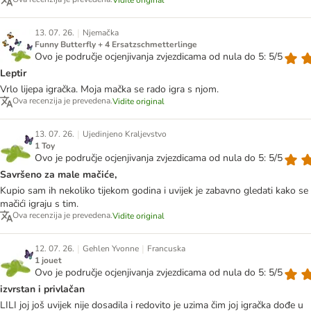
Vidite original
|
13. 07. 26.
Njemačka
Funny Butterfly + 4 Ersatzschmetterlinge
Ovo je područje ocjenjivanja zvjezdicama od nula do 5: 5/5
Leptir
Vrlo lijepa igračka. Moja mačka se rado igra s njom.
Ova recenzija je prevedena.
Vidite original
|
13. 07. 26.
Ujedinjeno Kraljevstvo
1 Toy
Ovo je područje ocjenjivanja zvjezdicama od nula do 5: 5/5
Savršeno za male mačiće,
Kupio sam ih nekoliko tijekom godina i uvijek je zabavno gledati kako se
mačići igraju s tim.
Ova recenzija je prevedena.
Vidite original
|
|
12. 07. 26.
Gehlen Yvonne
Francuska
1 jouet
Ovo je područje ocjenjivanja zvjezdicama od nula do 5: 5/5
izvrstan i privlačan
LILI joj još uvijek nije dosadila i redovito je uzima čim joj igračka dođe u