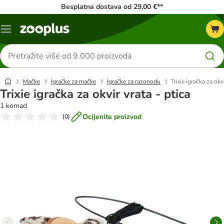
Besplatna dostava od 29,00 €**
Izbornik
Traži
proizvode
Mačke
Igračke za mačke
Igračke za razonodu
Trixie igračka za okvi
Trixie igračka za okvir vrata - ptica
1 komad
Ocijenite proizvod
(
0
)