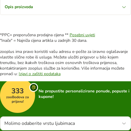
Opis proizvoda
*PPC= preporučena prodajna cijena **
Posebni uvjeti
"Inače" = Najniža cijena artikla u zadnjih 30 dana.
zooplus ima pravo koristiti vašu adresu e-pošte za izravno oglašavanje
vlastite slične robe ili usluga. Možete uložiti prigovor u bilo kojem
trenutku, bez ikakvih troškova osim osnovnih troškova prijenosa,
kontaktiranjem zooplus službe za korisničke. Više informacija možete
pronaći u:
Izjavi o zaštiti podataka
333
Ne propustite personalizirane ponude, popuste i
kupone!
zooBodova za
prijavu!
Molimo odaberite vrstu ljubimaca