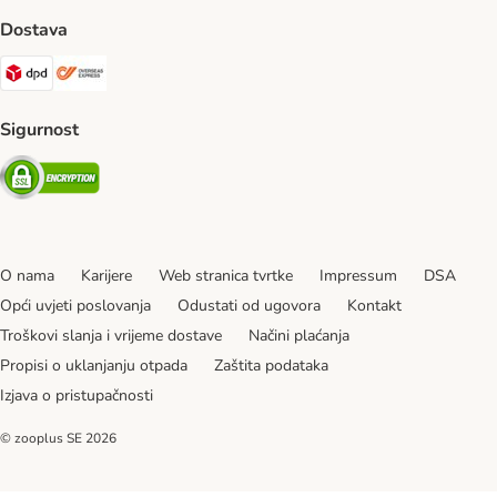
Dostava
DPD Shipping Method
Overseas Shipping Method
Sigurnost
Security
O nama
Karijere
Web stranica tvrtke
Impressum
DSA
Opći uvjeti poslovanja
Odustati od ugovora
Kontakt
Troškovi slanja i vrijeme dostave
Načini plaćanja
Propisi o uklanjanju otpada
Zaštita podataka
Izjava o pristupačnosti
© zooplus SE
2026