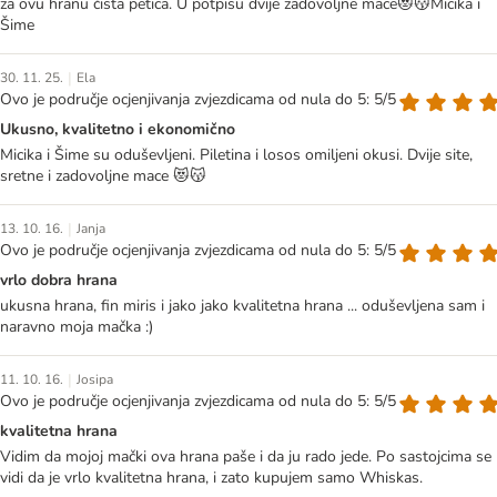
za ovu hranu čista petica. U potpisu dvije zadovoljne mace😻😽Micika i
Šime
|
30. 11. 25.
Ela
Ovo je područje ocjenjivanja zvjezdicama od nula do 5: 5/5
Ukusno, kvalitetno i ekonomično
Micika i Šime su oduševljeni. Piletina i losos omiljeni okusi. Dvije site,
sretne i zadovoljne mace 😻😽
|
13. 10. 16.
Janja
Ovo je područje ocjenjivanja zvjezdicama od nula do 5: 5/5
vrlo dobra hrana
ukusna hrana, fin miris i jako jako kvalitetna hrana ... oduševljena sam i
naravno moja mačka :)
|
11. 10. 16.
Josipa
Ovo je područje ocjenjivanja zvjezdicama od nula do 5: 5/5
kvalitetna hrana
Vidim da mojoj mački ova hrana paše i da ju rado jede. Po sastojcima se
vidi da je vrlo kvalitetna hrana, i zato kupujem samo Whiskas.