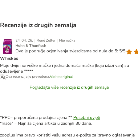
Recenzije iz drugih zemalja
|
|
24. 04. 26.
René Zeller
Njemačka
Huhn & Thunfisch
Ovo je područje ocjenjivanja zvjezdicama od nula do 5: 5/5
Whiskas
Moje dvije norveške mačke i jedna domaća mačka (koja izlazi van) su
oduševljene *****
Ova recenzija je prevedena.
Vidite original
Pogledajte više recenzija iz drugih zemalja
*PPC= preporučena prodajna cijena **
Posebni uvjeti
"Inače" = Najniža cijena artikla u zadnjih 30 dana.
zooplus ima pravo koristiti vašu adresu e-pošte za izravno oglašavanje